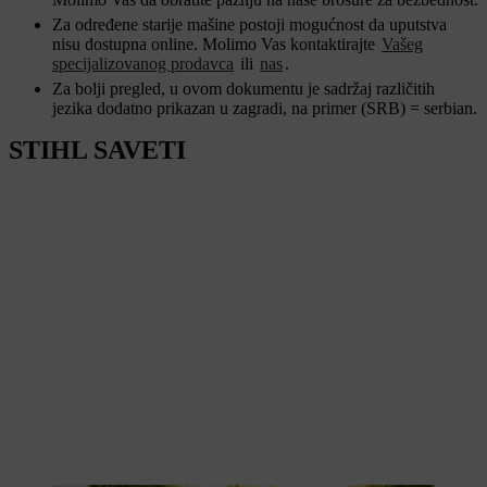
Za određene starije mašine postoji mogućnost da uputstva
nisu dostupna online. Molimo Vas kontaktirajte
Vašeg
specijalizovanog prodavca
ili
nas
.
Za bolji pregled, u ovom dokumentu je sadržaj različitih
jezika dodatno prikazan u zagradi, na primer (SRB) = serbian.
STIHL SAVETI