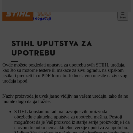
Meni
Usluge i događaji
STIHL UPUTSTVA ZA
UPOTREBU
Ovde možete pogledati uputstva za upotrebu svih STIHL uređaja,
kao što su motorne testere ili makaze za živu ogradu, na srpskom
jeziku i preuzeti ih u PDF formatu. Jednostavno unesite naziv svog
uređaja ispod.
Naziv proizvoda je uvek jasno vidljiv na vašem uređaju, tako da ne
morate dugo da ga tražite.
STIHL konstantno radi na razvoju svih proizvoda i
obezbeđuje aktuelna uputstva za upotrebu mašina. Postoji
mogućnost da je Vaš proizvod iz starije serije proizvodnje i da
u ovom trenutku nema aktuelne verzije uputstva za upotrebu.
Molimo Vas da obratite pažnju na naše brošure za bezbednost.