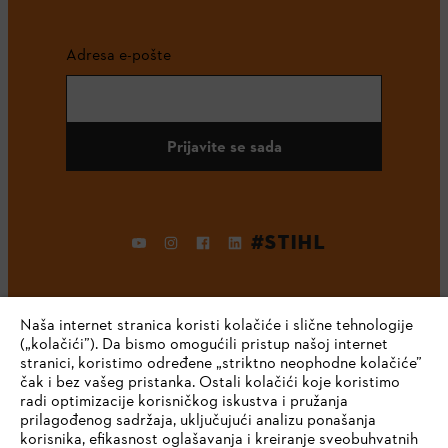
Adresa e-pošte
Prijavite se sada
#STIHL
Naša internet stranica koristi kolačiće i slične tehnologije
(„kolačići”). Da bismo omogućili pristup našoj internet
stranici, koristimo određene „striktno neophodne kolačiće”
čak i bez vašeg pristanka. Ostali kolačići koje koristimo
radi optimizacije korisničkog iskustva i pružanja
Kompanija
prilagođenog sadržaja, uključujući analizu ponašanja
korisnika, efikasnost oglašavanja i kreiranje sveobuhvatnih