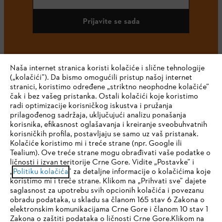
Prijavite se sada
#STIHL
Naša internet stranica koristi kolačiće i slične tehnologije
(„kolačići”). Da bismo omogućili pristup našoj internet
stranici, koristimo određene „striktno neophodne kolačiće”
čak i bez vašeg pristanka. Ostali kolačići koje koristimo
radi optimizacije korisničkog iskustva i pružanja
prilagođenog sadržaja, uključujući analizu ponašanja
korisnika, efikasnost oglašavanja i kreiranje sveobuhvatnih
korisničkih profila, postavljaju se samo uz vaš pristanak.
Kolačiće koristimo mi i treće strane (npr. Google ili
Kompanija
Tealium). Ove treće strane mogu obrađivati vaše podatke o
ličnosti i izvan teritorije Crne Gore. Vidite „Postavke” i
IHR BROWSER WIRD NICHT
„
Politiku kolačića
” za detaljne informacije o kolačićima koje
koristimo mi i treće strane. Klikom na „Prihvati sve” dajete
UNTERSTÜTZT
saglasnost za upotrebu svih opcionih kolačića i povezanu
STIHL FAQ
obradu podataka, u skladu sa članom 165 stav 6 Zakona o
elektronskim komunikacijama Crne Gore i članom 10 stav 1
Sie nutzen einen Browser, den wir noch nicht unterstützen. Für
Zakona o zaštiti podataka o ličnosti Crne Gore.Klikom na