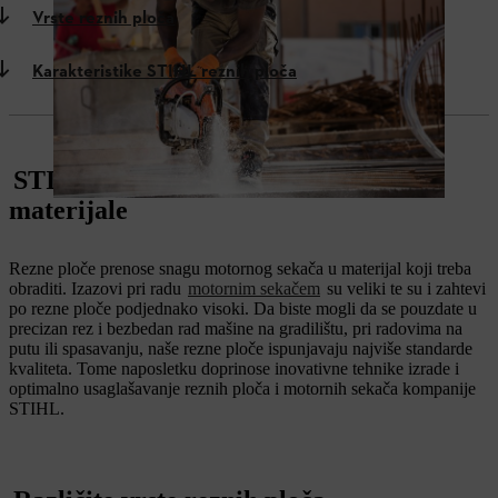
Vrste reznih ploča
Karakteristike STIHL reznih ploča
STIHL rezne ploče – seku najtvrđe
materijale
Rezne ploče prenose snagu motornog sekača u materijal koji treba
obraditi. Izazovi pri radu
motornim sekačem
su veliki te su i zahtevi
po rezne ploče podjednako visoki. Da biste mogli da se pouzdate u
precizan rez i bezbedan rad mašine na gradilištu, pri radovima na
putu ili spasavanju, naše rezne ploče ispunjavaju najviše standarde
kvaliteta. Tome naposletku doprinose inovativne tehnike izrade i
optimalno usaglašavanje reznih ploča i motornih sekača kompanije
STIHL.