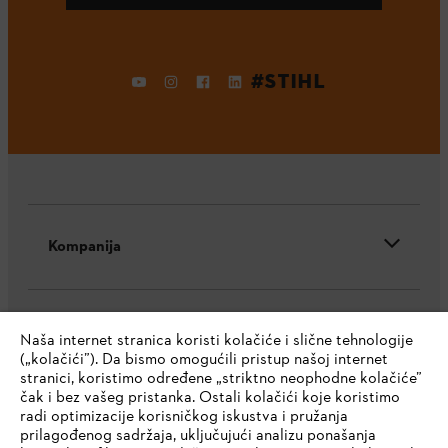
#STIHL
Kompanija
STIHL FAQ
Naša internet stranica koristi kolačiće i slične tehnologije
(„kolačići”). Da bismo omogućili pristup našoj internet
stranici, koristimo određene „striktno neophodne kolačiće”
čak i bez vašeg pristanka. Ostali kolačići koje koristimo
Servis
radi optimizacije korisničkog iskustva i pružanja
prilagođenog sadržaja, uključujući analizu ponašanja