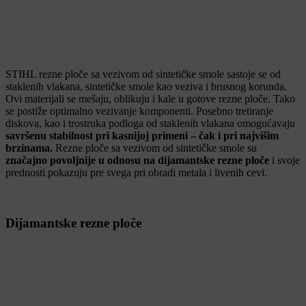
STIHL rezne ploče sa vezivom od sintetičke smole sastoje se od
staklenih vlakana, sintetičke smole kao veziva i brusnog korunda.
Ovi materijali se mešaju, oblikuju i kale u gotove rezne ploče. Tako
se postiže optimalno vezivanje komponenti. Posebno tretiranje
diskova, kao i trostruka podloga od staklenih vlakana omogućavaju
savršenu stabilnost pri kasnijoj primeni – čak i pri najvišim
brzinama.
Rezne ploče sa vezivom od sintetičke smole su
značajno povoljnije u odnosu na dijamantske rezne ploče
i svoje
prednosti pokazuju pre svega pri obradi metala i livenih cevi.
Dijamantske rezne ploče