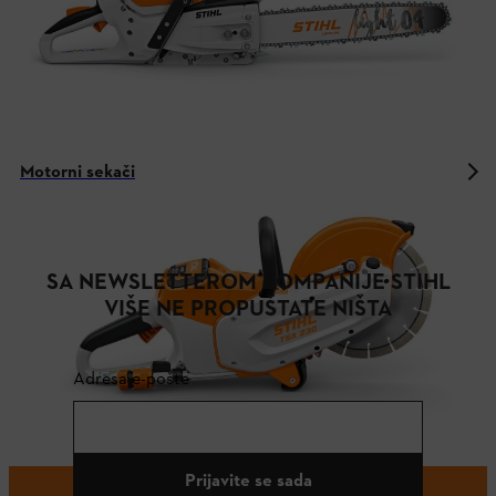
Motorni sekači
SA NEWSLETTEROM KOMPANIJE STIHL
VIŠE NE PROPUŠTATE NIŠTA
Adresa e-pošte
Prijavite se sada