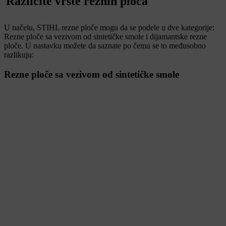
Različite vrste reznih ploča
U načelu, STIHL rezne ploče mogu da se podele u dve kategorije:
Rezne ploče sa vezivom od sintetičke smole i dijamantske rezne
ploče. U nastavku možete da saznate po čemu se to međusobno
razlikuju:
Rezne ploče sa vezivom od sintetičke smole