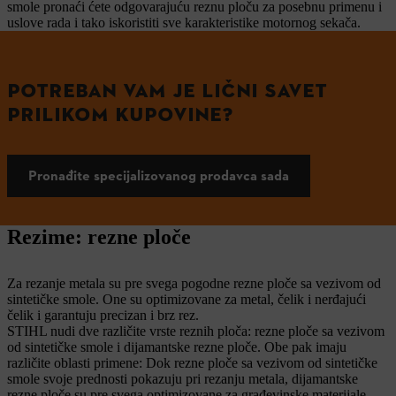
smole pronaći ćete odgovarajuću reznu ploču za posebnu primenu i
uslove rada i tako iskoristiti sve karakteristike motornog sekača.
POTREBAN VAM JE LIČNI SAVET
PRILIKOM KUPOVINE?
Pronađite specijalizovanog prodavca sada
Rezime: rezne ploče
Za rezanje metala su pre svega pogodne rezne ploče sa vezivom od
sintetičke smole. One su optimizovane za metal, čelik i nerđajući
čelik i garantuju precizan i brz rez.
STIHL nudi dve različite vrste reznih ploča: rezne ploče sa vezivom
od sintetičke smole i dijamantske rezne ploče. Obe pak imaju
različite oblasti primene: Dok rezne ploče sa vezivom od sintetičke
smole svoje prednosti pokazuju pri rezanju metala, dijamantske
rezne ploče su pre svega optimizovane za građevinske materijale