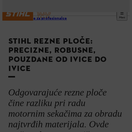
Meni
Inovacije za profesionalce
STIHL REZNE PLOČE:
PRECIZNE, ROBUSNE,
POUZDANE OD IVICE DO
IVICE
Odgovarajuće rezne ploče
čine razliku pri radu
motornim sekačima za obradu
najtvrđih materijala. Ovde