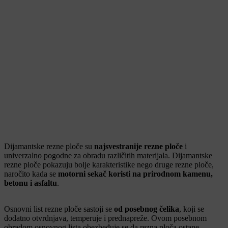
Dijamantske rezne ploče su
najsvestranije rezne ploče
i
univerzalno pogodne za obradu različitih materijala. Dijamantske
rezne ploče pokazuju bolje karakteristike nego druge rezne ploče,
naročito kada se
motorni sekač koristi na prirodnom kamenu,
betonu i asfaltu
.
Osnovni list rezne ploče sastoji se
od posebnog čelika
, koji se
dodatno otvrdnjava, temperuje i prednapreže. Ovom posebnom
obradom osnovnog lista obezbeđuje se da rezna ploča ostane