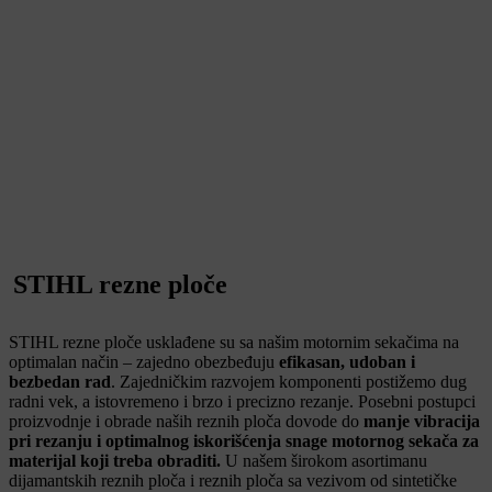
STIHL rezne ploče
STIHL rezne ploče usklađene su sa našim motornim sekačima na
optimalan način – zajedno obezbeđuju
efikasan, udoban i
bezbedan rad
. Zajedničkim razvojem komponenti postižemo dug
radni vek, a istovremeno i brzo i precizno rezanje. Posebni postupci
proizvodnje i obrade naših reznih ploča dovode do
manje vibracija
pri rezanju i optimalnog iskorišćenja snage motornog sekača za
materijal koji treba obraditi.
U našem širokom asortimanu
dijamantskih reznih ploča i reznih ploča sa vezivom od sintetičke