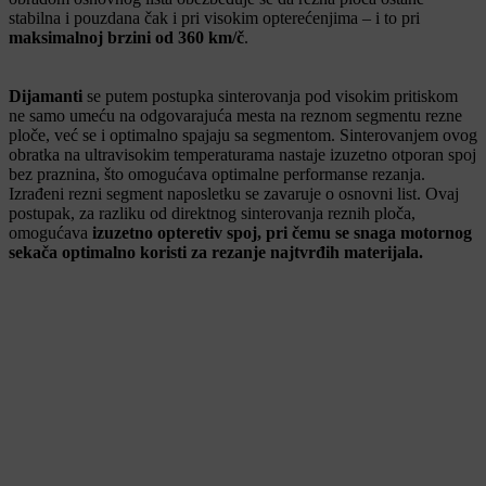
stabilna i pouzdana čak i pri visokim opterećenjima – i to pri
maksimalnoj brzini od 360 km/č
.
Dijamanti
se putem postupka sinterovanja pod visokim pritiskom
ne samo umeću na odgovarajuća mesta na reznom segmentu rezne
ploče, već se i optimalno spajaju sa segmentom. Sinterovanjem ovog
obratka na ultravisokim temperaturama nastaje izuzetno otporan spoj
bez praznina, što omogućava optimalne performanse rezanja.
Izrađeni rezni segment naposletku se zavaruje o osnovni list. Ovaj
postupak, za razliku od direktnog sinterovanja reznih ploča,
omogućava
izuzetno opteretiv spoj, pri čemu se snaga motornog
sekača optimalno koristi za rezanje najtvrđih materijala.