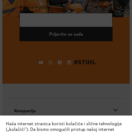
Adresa e-pošte
Prijavite se sada
#STIHL
Kompanija
Naša internet stranica koristi kolačiće i slične tehnologije
(„kolačići”). Da bismo omogućili pristup našoj internet