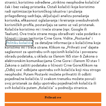
stranici, koristimo određene „striktno neophodne kolačiće”
STIHL FAQ
čak i bez vašeg pristanka. Ostali kolačići koje koristimo
radi optimizacije korisničkog iskustva i pružanja
prilagođenog sadržaja, uključujući analizu ponašanja
korisnika, efikasnost oglašavanja i kreiranje sveobuhvatnih
Servis
korisničkih profila, postavljaju se samo uz vaš pristanak.
Kolačiće koristimo mi i treće strane (npr. Google ili
Tealium). Ove treće strane mogu obrađivati vaše podatke o
ličnosti i izvan teritorije Crne Gore. Vidite „Postavke” i
IHR BROWSER WIRD NICHT
„
Politiku kolačića
” za detaljne informacije o kolačićima koje
koristimo mi i treće strane. Klikom na „Prihvati sve” dajete
UNTERSTÜTZT
Politika privatnosti
Pravni osnovi
Kolačići
saglasnost za upotrebu svih opcionih kolačića i povezanu
obradu podataka, u skladu sa članom 165 stav 6 Zakona o
elektronskim komunikacijama Crne Gore i članom 10 stav 1
Pravne informacije
Sie nutzen einen Browser, den wir noch nicht unterstützen. Für
Zakona o zaštiti podataka o ličnosti Crne Gore.Klikom na
eine optimale Nutzung unserer Seite empfehlen wir Ihnen, zu
„Odbij sve” odbijate upotrebu svih kolačića koji nisu strogo
neophodni. Putem Postavki možete prihvatiti ili odbiti
einem der folgenden Browser zu wechseln:
STIHL d.o.o., Prekonoška 24, 11077 Beograd
pojedinačne kolačiće. U svakom trenutku možete povući
svoj pristanak za dalju upotrebu pojedinačnih kolačića ili
svih kolačića putem „Kolačića” u podnožju stranice.
Firefox
Chrome
Prihvati sve
Safari
Edge