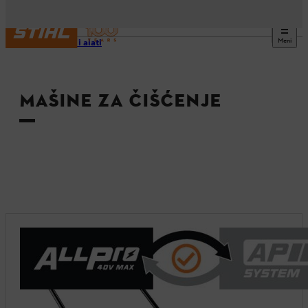
Meni
Uređaji i alati
MAŠINE ZA ČIŠĆENJE