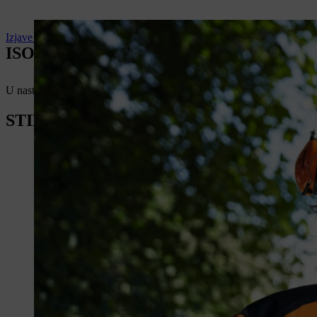
Izjave o usaglašenosti
ISO STANDARDI KOMPANIJE STIHL
U nastavku možete pregledati važeće ISO standarde.
STIHL bezbednost i kvalitet