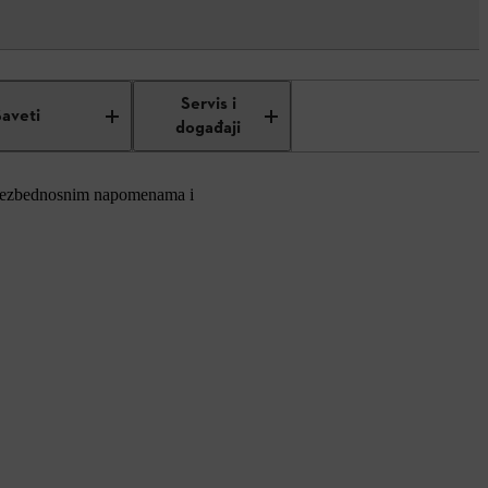
Servis i
Saveti
događaji
a, bezbednosnim napomenama i