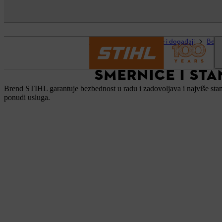
Početna strana
Usluge i događaji
Bezb
SMERNICE I ST
Brend STIHL garantuje bezbednost u radu i zadovoljava i najviše st
ponudi usluga.