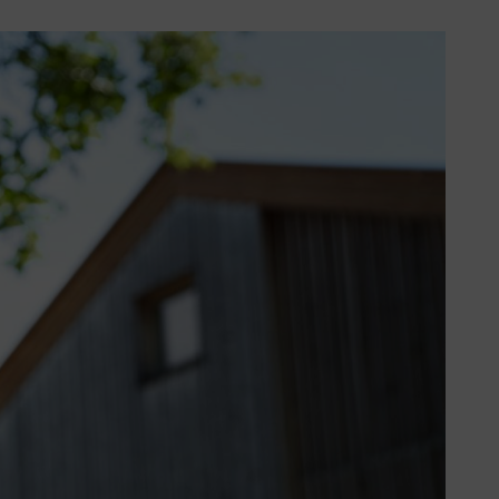
 bezbednost u radu i najviši standardi kvaliteteta u razvoju.