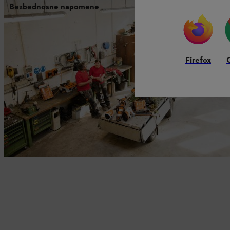
Bezbednosne napomene
Firefox