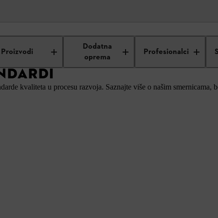
ednost
Smernice i standardi
Dodatna
Proizvodi
Profesionalci
oprema
ANDARDI
andarde kvaliteta u procesu razvoja. Saznajte više o našim smernicam