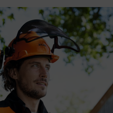
Sa STIHL proizvodima zagarantovani su Vam pouzdana
Saznajte više.
Bezbednost na radu