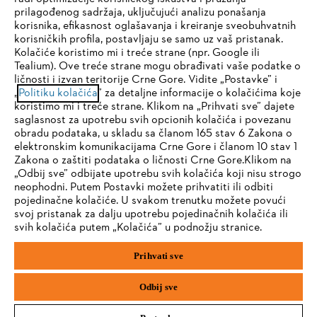
VIŠE NE PROPUŠTATE NIŠTA
prilagođenog sadržaja, uključujući analizu ponašanja
korisnika, efikasnost oglašavanja i kreiranje sveobuhvatnih
korisničkih profila, postavljaju se samo uz vaš pristanak.
Adresa e-pošte
Kolačiće koristimo mi i treće strane (npr. Google ili
Tealium). Ove treće strane mogu obrađivati vaše podatke o
ličnosti i izvan teritorije Crne Gore. Vidite „Postavke” i
IHR BROWSER WIRD NICHT
„
Politiku kolačića
” za detaljne informacije o kolačićima koje
koristimo mi i treće strane. Klikom na „Prihvati sve” dajete
UNTERSTÜTZT
Prijavite se sada
saglasnost za upotrebu svih opcionih kolačića i povezanu
obradu podataka, u skladu sa članom 165 stav 6 Zakona o
elektronskim komunikacijama Crne Gore i članom 10 stav 1
Sie nutzen einen Browser, den wir noch nicht unterstützen. Für
Zakona o zaštiti podataka o ličnosti Crne Gore.Klikom na
eine optimale Nutzung unserer Seite empfehlen wir Ihnen, zu
„Odbij sve” odbijate upotrebu svih kolačića koji nisu strogo
#STIHL
neophodni. Putem Postavki možete prihvatiti ili odbiti
einem der folgenden Browser zu wechseln:
pojedinačne kolačiće. U svakom trenutku možete povući
svoj pristanak za dalju upotrebu pojedinačnih kolačića ili
svih kolačića putem „Kolačića” u podnožju stranice.
Firefox
Chrome
Prihvati sve
Safari
Edge
Odbij sve
Kompanija