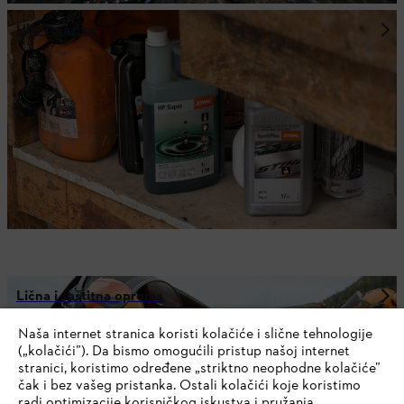
Ulja i maziva
Lična i zaštitna oprema
Naša internet stranica koristi kolačiće i slične tehnologije
(„kolačići”). Da bismo omogućili pristup našoj internet
stranici, koristimo određene „striktno neophodne kolačiće”
SA NEWSLETTEROM KOMPANIJE STIHL
čak i bez vašeg pristanka. Ostali kolačići koje koristimo
radi optimizacije korisničkog iskustva i pružanja