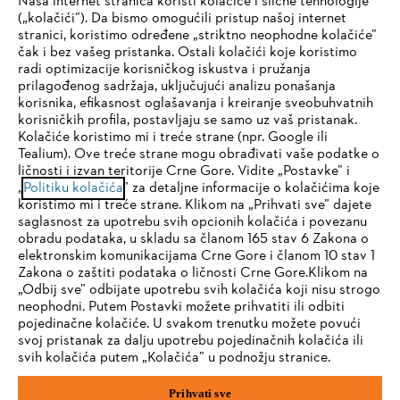
Naša internet stranica koristi kolačiće i slične tehnologije
(„kolačići”). Da bismo omogućili pristup našoj internet
stranici, koristimo određene „striktno neophodne kolačiće”
čak i bez vašeg pristanka. Ostali kolačići koje koristimo
radi optimizacije korisničkog iskustva i pružanja
prilagođenog sadržaja, uključujući analizu ponašanja
Lična i zaštitna oprema
korisnika, efikasnost oglašavanja i kreiranje sveobuhvatnih
korisničkih profila, postavljaju se samo uz vaš pristanak.
Kolačiće koristimo mi i treće strane (npr. Google ili
Tealium). Ove treće strane mogu obrađivati vaše podatke o
ličnosti i izvan teritorije Crne Gore. Vidite „Postavke” i
IHR BROWSER WIRD NICHT
SA NEWSLETTEROM KOMPANIJE STIHL
„
Politiku kolačića
” za detaljne informacije o kolačićima koje
koristimo mi i treće strane. Klikom na „Prihvati sve” dajete
UNTERSTÜTZT
VIŠE NE PROPUŠTATE NIŠTA
saglasnost za upotrebu svih opcionih kolačića i povezanu
obradu podataka, u skladu sa članom 165 stav 6 Zakona o
elektronskim komunikacijama Crne Gore i članom 10 stav 1
Adresa e-pošte
Sie nutzen einen Browser, den wir noch nicht unterstützen. Für
Zakona o zaštiti podataka o ličnosti Crne Gore.Klikom na
eine optimale Nutzung unserer Seite empfehlen wir Ihnen, zu
„Odbij sve” odbijate upotrebu svih kolačića koji nisu strogo
neophodni. Putem Postavki možete prihvatiti ili odbiti
einem der folgenden Browser zu wechseln:
pojedinačne kolačiće. U svakom trenutku možete povući
svoj pristanak za dalju upotrebu pojedinačnih kolačića ili
Prijavite se sada
svih kolačića putem „Kolačića” u podnožju stranice.
Firefox
Chrome
Prihvati sve