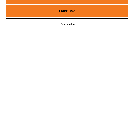
Safari
Edge
#STIHL
Odbij sve
Postavke
Kompanija
STIHL FAQ
Servis