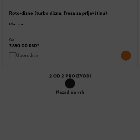
Roto-dizne (turbo dizna, freza za prljavštinu)
Mlaznice
Od
7.850,00 RSD
*
Uporedite
2
OD
2
PROIZVODI
Nazad na vrh