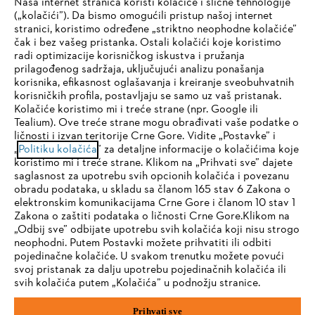
Naša internet stranica koristi kolačiće i slične tehnologije
(„kolačići”). Da bismo omogućili pristup našoj internet
#STIHL
stranici, koristimo određene „striktno neophodne kolačiće”
čak i bez vašeg pristanka. Ostali kolačići koje koristimo
radi optimizacije korisničkog iskustva i pružanja
prilagođenog sadržaja, uključujući analizu ponašanja
korisnika, efikasnost oglašavanja i kreiranje sveobuhvatnih
korisničkih profila, postavljaju se samo uz vaš pristanak.
Kolačiće koristimo mi i treće strane (npr. Google ili
Tealium). Ove treće strane mogu obrađivati vaše podatke o
ličnosti i izvan teritorije Crne Gore. Vidite „Postavke” i
Kompanija
IHR BROWSER WIRD NICHT
„
Politiku kolačića
” za detaljne informacije o kolačićima koje
koristimo mi i treće strane. Klikom na „Prihvati sve” dajete
UNTERSTÜTZT
saglasnost za upotrebu svih opcionih kolačića i povezanu
obradu podataka, u skladu sa članom 165 stav 6 Zakona o
elektronskim komunikacijama Crne Gore i članom 10 stav 1
STIHL FAQ
Sie nutzen einen Browser, den wir noch nicht unterstützen. Für
Zakona o zaštiti podataka o ličnosti Crne Gore.Klikom na
eine optimale Nutzung unserer Seite empfehlen wir Ihnen, zu
„Odbij sve” odbijate upotrebu svih kolačića koji nisu strogo
neophodni. Putem Postavki možete prihvatiti ili odbiti
einem der folgenden Browser zu wechseln:
pojedinačne kolačiće. U svakom trenutku možete povući
Servis
svoj pristanak za dalju upotrebu pojedinačnih kolačića ili
svih kolačića putem „Kolačića” u podnožju stranice.
Firefox
Chrome
Prihvati sve