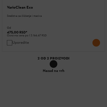
VarioClean Eco
Sredstva za čišćenje i maziva
Od
475,00 RSD
*
Osnovna cena po l
3.166,67 RSD
Uporedite
2
OD
2
PROIZVODI
Nazad na vrh