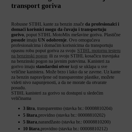
transport goriva
Robusne STIHL kante za benzin znače
da profesionalci i
domaći korisnici mogu da čuvaju i transportuju
gorivo
, poput STIHL MotoMix mešavine goriva. Plastične
posude
imaju
UN odobrenje
. Ovo omogućava
profesionalcima i domaćim korisnicima da transportuju
opasnu robu poput goriva za svoju
STIHL motornu testeru
na benzinski pogon
ili za svoju STIHL kosačicu travnjaka
na benzinski pogon na javnim putevima. Kanisteri za
gorivo imaju
standardni otvor
koji se uklapa u sve
veličine kanistera. Može brzo i lako da se zavrne. Uz kante
za benzin napravljene od transparentne plastike, možete
videti nivo napunjenosti, a da ne morate da otvarate
posudu.
STIHL kanisteri za gorivo su dostupni u sledećim
veličinama
3 litra
, transparentno (stavka br.: 00008810204)
5 litara
,providno (stavka br.: 00008810202)
5 litara
,narandžasto (stavka br.: 00008810200)
10 litara
,providno (stavka br.: 00008810212)