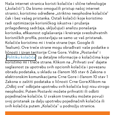
Naša internet stranica koristi kolačiće i slične tehnologije
(„kolačići”). Da bismo omogućili pristup našoj internet
stranici, koristimo određene „striktno neophodne kolačiće”
čak i bez vašeg pristanka. Ostali kolačići koje koristimo
radi optimizacije korisničkog iskustva i pružanja
Kompanija
prilagođenog sadržaja, uključujući analizu ponašanja
korisnika, efikasnost oglašavanja i kreiranje sveobuhvatnih
korisničkih profila, postavljaju se samo uz vaš pristanak.
Kolačiće koristimo mi i treće strane (npr. Google ili
STIHL FAQ
Tealium). Ove treće strane mogu obrađivati vaše podatke o
ličnosti i izvan teritorije Crne Gore. Vidite „Postavke” i
IHR BROWSER WIRD NICHT
„
Politiku kolačića
” za detaljne informacije o kolačićima koje
koristimo mi i treće strane. Klikom na „Prihvati sve” dajete
UNTERSTÜTZT
saglasnost za upotrebu svih opcionih kolačića i povezanu
Servis
obradu podataka, u skladu sa članom 165 stav 6 Zakona o
elektronskim komunikacijama Crne Gore i članom 10 stav 1
Sie nutzen einen Browser, den wir noch nicht unterstützen. Für
Zakona o zaštiti podataka o ličnosti Crne Gore.Klikom na
eine optimale Nutzung unserer Seite empfehlen wir Ihnen, zu
„Odbij sve” odbijate upotrebu svih kolačića koji nisu strogo
neophodni. Putem Postavki možete prihvatiti ili odbiti
einem der folgenden Browser zu wechseln:
pojedinačne kolačiće. U svakom trenutku možete povući
Politika privatnosti
Pravni osnovi
Kolačići
svoj pristanak za dalju upotrebu pojedinačnih kolačića ili
svih kolačića putem „Kolačića” u podnožju stranice.
Pravne informacije
Firefox
Chrome