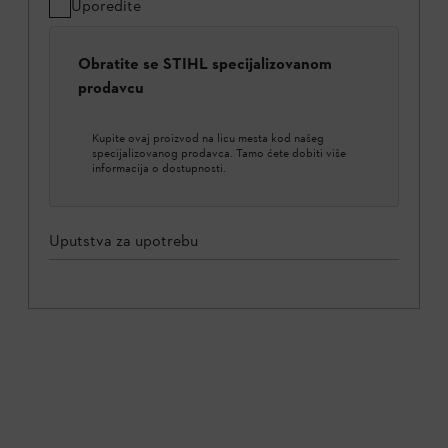
Uporedite
Obratite se STIHL specijalizovanom
prodavcu
Kupite ovaj proizvod na licu mesta kod našeg
specijalizovanog prodavca. Tamo ćete dobiti više
informacija o dostupnosti.
Uputstva za upotrebu