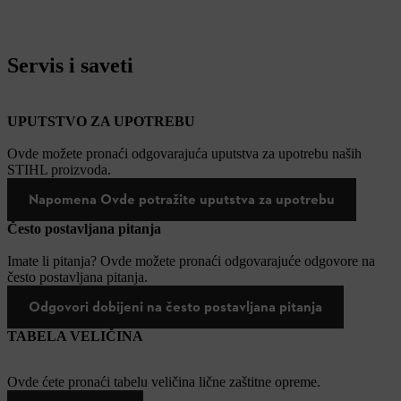
Servis i saveti
UPUTSTVO ZA UPOTREBU
Ovde možete pronaći odgovarajuća uputstva za upotrebu naših
STIHL proizvoda.
Napomena Ovde potražite uputstva za upotrebu
Često postavljana pitanja
Imate li pitanja? Ovde možete pronaći odgovarajuće odgovore na
često postavljana pitanja.
Odgovori dobijeni na često postavljana pitanja
TABELA VELIČINA
Ovde ćete pronaći tabelu veličina lične zaštitne opreme.