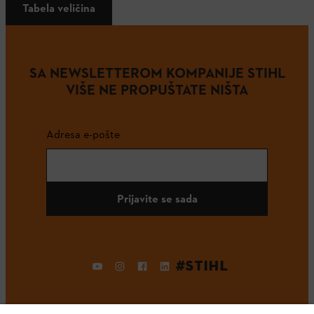
Tabela veličina
SA NEWSLETTEROM KOMPANIJE STIHL
VIŠE NE PROPUŠTATE NIŠTA
Adresa e-pošte
Prijavite se sada
#STIHL