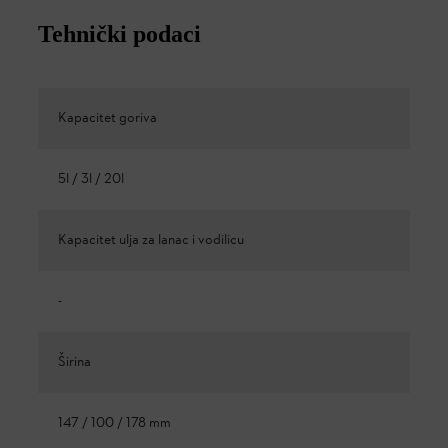
Tehnički podaci
Kapacitet goriva
5l / 3l / 20l
Kapacitet ulja za lanac i vodilicu
-
Širina
147 / 100 / 178 mm