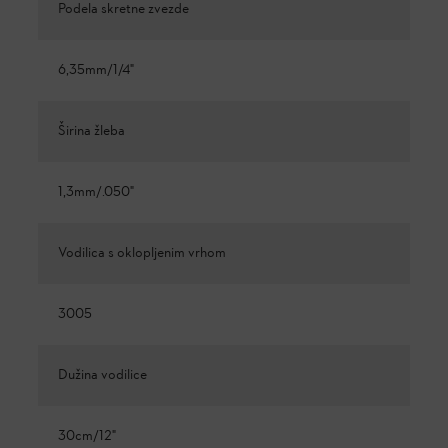
Podela skretne zvezde
6,35mm/1/4"
Širina žleba
1,3mm/.050"
Vodilica s oklopljenim vrhom
3005
Dužina vodilice
30cm/12"