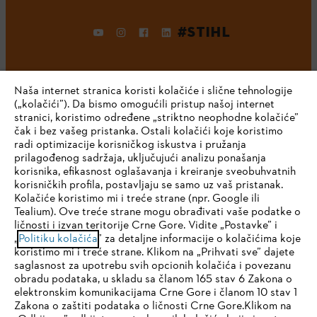
#STIHL
Naša internet stranica koristi kolačiće i slične tehnologije
(„kolačići”). Da bismo omogućili pristup našoj internet
stranici, koristimo određene „striktno neophodne kolačiće”
čak i bez vašeg pristanka. Ostali kolačići koje koristimo
radi optimizacije korisničkog iskustva i pružanja
Kompanija
prilagođenog sadržaja, uključujući analizu ponašanja
korisnika, efikasnost oglašavanja i kreiranje sveobuhvatnih
korisničkih profila, postavljaju se samo uz vaš pristanak.
Kolačiće koristimo mi i treće strane (npr. Google ili
STIHL FAQ
Tealium). Ove treće strane mogu obrađivati vaše podatke o
ličnosti i izvan teritorije Crne Gore. Vidite „Postavke” i
IHR BROWSER WIRD NICHT
„
Politiku kolačića
” za detaljne informacije o kolačićima koje
koristimo mi i treće strane. Klikom na „Prihvati sve” dajete
UNTERSTÜTZT
saglasnost za upotrebu svih opcionih kolačića i povezanu
Servis
obradu podataka, u skladu sa članom 165 stav 6 Zakona o
elektronskim komunikacijama Crne Gore i članom 10 stav 1
Sie nutzen einen Browser, den wir noch nicht unterstützen. Für
Zakona o zaštiti podataka o ličnosti Crne Gore.Klikom na