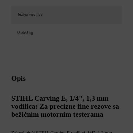
Težina vodilice
0.350 kg
Opis
STIHL Carving E, 1/4", 1,3 mm
vodilica: Za precizne fine rezove sa
bežičnim motornim testerama
Zahvaljujući STIHL Carving E vodilici, 1/4", 1,3 mm,