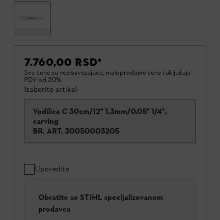
7.760,00 RSD
*
Sve cene su neobavezujuće, maloprodajne cene i uključuju
PDV od 20%
Izaberite artikal
Vodilica C 30cm/12" 1,3mm/0.05" 1/4",
carving
BR. ART.
30050003205
Uporedite
Obratite se STIHL specijalizovanom
prodavcu