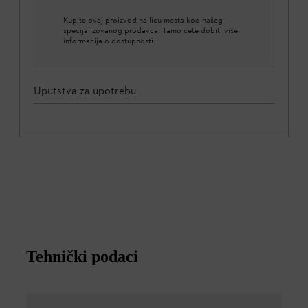
Kupite ovaj proizvod na licu mesta kod našeg
specijalizovanog prodavca. Tamo ćete dobiti više
informacija o dostupnosti.
Uputstva za upotrebu
Tehnički podaci