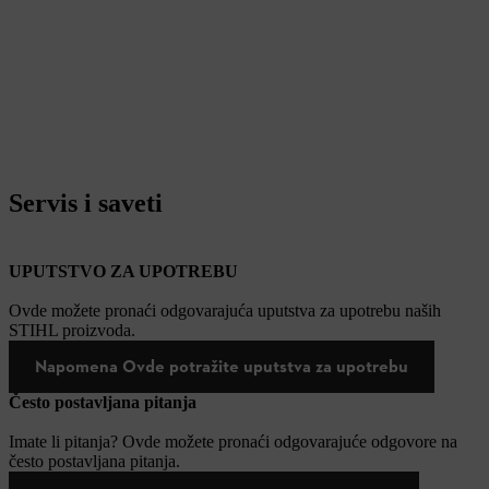
Servis i saveti
UPUTSTVO ZA UPOTREBU
Ovde možete pronaći odgovarajuća uputstva za upotrebu naših
STIHL proizvoda.
Napomena Ovde potražite uputstva za upotrebu
Često postavljana pitanja
Imate li pitanja? Ovde možete pronaći odgovarajuće odgovore na
često postavljana pitanja.