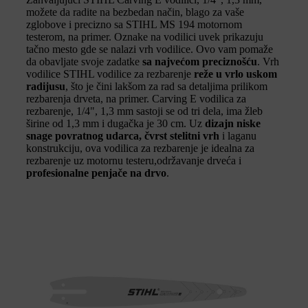
možete da radite na bezbedan način, blago za vaše
zglobove i precizno sa STIHL MS 194 motornom
testerom, na primer. Oznake na vodilici uvek prikazuju
tačno mesto gde se nalazi vrh vodilice. Ovo vam pomaže
da obavljate svoje zadatke
sa najvećom preciznošću
. Vrh
vodilice STIHL vodilice za rezbarenje
reže u vrlo uskom
radijusu
, što je čini lakšom za rad sa detaljima prilikom
rezbarenja drveta, na primer. Carving E vodilica za
rezbarenje, 1/4", 1,3 mm sastoji se od tri dela, ima žleb
širine od 1,3 mm i dugačka je 30 cm. Uz
dizajn niske
snage povratnog udarca, čvrst stelitni vrh
i laganu
konstrukciju, ova vodilica za rezbarenje je idealna za
rezbarenje uz motornu testeru,održavanje drveća i
profesionalne penjače na drvo
.