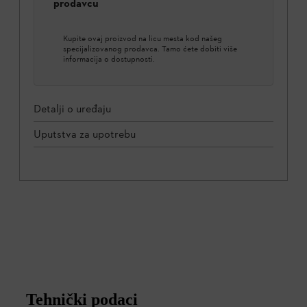
prodavcu
Kupite ovaj proizvod na licu mesta kod našeg
specijalizovanog prodavca. Tamo ćete dobiti više
informacija o dostupnosti.
Detalji o uređaju
Uputstva za upotrebu
Tehnički podaci