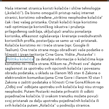
Naša internet stranica koristi kolačiće i slične tehnologije
(„kolačići”). Da bismo omogućili pristup našoj internet
stranici, koristimo određene „striktno neophodne kolačiće”
čak i bez vašeg pristanka. Ostali kolačići koje koristimo
radi optimizacije korisničkog iskustva i pružanja
Kompanija
prilagođenog sadržaja, uključujući analizu ponašanja
korisnika, efikasnost oglašavanja i kreiranje sveobuhvatnih
korisničkih profila, postavljaju se samo uz vaš pristanak.
Kolačiće koristimo mi i treće strane (npr. Google ili
STIHL FAQ
Tealium). Ove treće strane mogu obrađivati vaše podatke o
ličnosti i izvan teritorije Crne Gore. Vidite „Postavke” i
IHR BROWSER WIRD NICHT
„
Politiku kolačića
” za detaljne informacije o kolačićima koje
koristimo mi i treće strane. Klikom na „Prihvati sve” dajete
UNTERSTÜTZT
saglasnost za upotrebu svih opcionih kolačića i povezanu
Servis
obradu podataka, u skladu sa članom 165 stav 6 Zakona o
elektronskim komunikacijama Crne Gore i članom 10 stav 1
Sie nutzen einen Browser, den wir noch nicht unterstützen. Für
Zakona o zaštiti podataka o ličnosti Crne Gore.Klikom na
eine optimale Nutzung unserer Seite empfehlen wir Ihnen, zu
„Odbij sve” odbijate upotrebu svih kolačića koji nisu strogo
neophodni. Putem Postavki možete prihvatiti ili odbiti
einem der folgenden Browser zu wechseln:
pojedinačne kolačiće. U svakom trenutku možete povući
Politika privatnosti
Pravni osnovi
Kolačići
svoj pristanak za dalju upotrebu pojedinačnih kolačića ili
svih kolačića putem „Kolačića” u podnožju stranice.