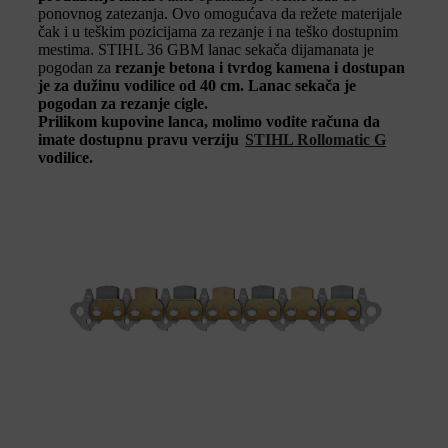
ponovnog zatezanja. Ovo omogućava da režete materijale
čak i u teškim pozicijama za rezanje i na teško dostupnim
mestima. STIHL 36 GBM lanac sekača dijamanata je
pogodan za
rezanje
betona i tvrdog kamena
i dostupan
je
za dužinu vodilice od 40 cm
. Lanac sekača je
pogodan za rezanje cigle.
Prilikom kupovine lanca, molimo vodite računa da
imate dostupnu pravu verziju
STIHL Rollomatic G
vodilice.