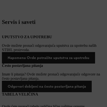
Servis i saveti
UPUTSTVO ZA UPOTREBU
Ovde možete pronaći odgovarajuća uputstva za upotrebu naših
STIHL proizvoda.
Napomena Ovde potražite uputstva za upotrebu
Često postavljana pitanja
Imate li pitanja? Ovde možete pronaći odgovarajuće odgovore na
često postavljana pitanja.
Odgovori dobijeni na često postavljana pitanja
TABELA VELIČINA
Ovde ćete pronaći tabelu veličina lične zaštitne opreme.