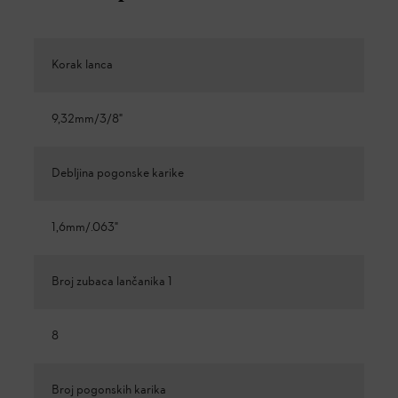
Korak lanca
9,32mm/3/8"
Debljina pogonske karike
1,6mm/.063"
Broj zubaca lančanika 1
8
Broj pogonskih karika