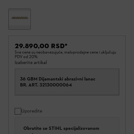
29.890,00 RSD
*
Sve cene su neobavezujuće, maloprodajne cene i uključuju
PDV od 20%
Izaberite artikal
36 GBM Dijamantski abrazivni lanac
BR. ART.
32130000064
Uporedite
Obratite se STIHL specijalizovanom