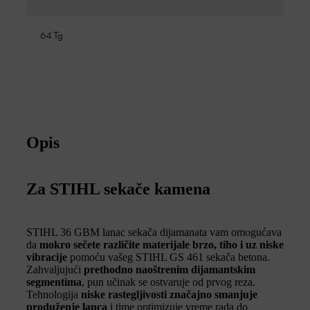
64 Tg
Opis
Za STIHL sekače kamena
STIHL 36 GBM lanac sekača dijamanata vam omogućava
da
mokro sečete različite materijale brzo, tiho i uz niske
vibracije
pomoću vašeg STIHL GS 461 sekača betona.
Zahvaljujući
prethodno naoštrenim dijamantskim
segmentima
, pun učinak se ostvaruje od prvog reza.
Tehnologija
niske rastegljivosti značajno smanjuje
produženje lanca
i time optimizuje vreme rada do