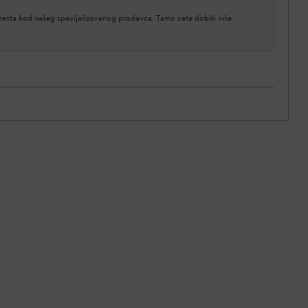
 mesta kod našeg specijalizovanog prodavca. Tamo ćete dobiti više