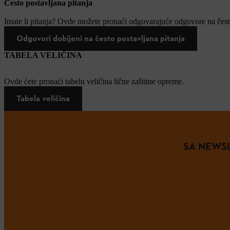
Često postavljana pitanja
Imate li pitanja? Ovde možete pronaći odgovarajuće odgovore na često
Odgovori dobijeni na često postavljana pitanja
TABELA VELIČINA
Ovde ćete pronaći tabelu veličina lične zaštitne opreme.
Tabela veličina
SA NEWSL