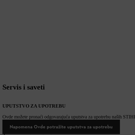
Servis i saveti
UPUTSTVO ZA UPOTREBU
Ovde možete pronaći odgovarajuća uputstva za upotrebu naših STIH
Napomena Ovde potražite uputstva za upotrebu