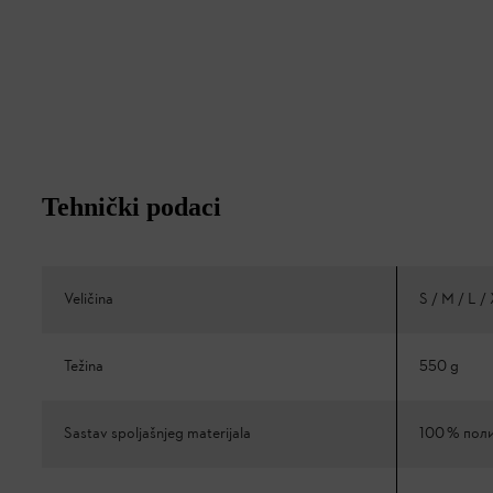
Tehnički podaci
Veličina
S / M / L /
Težina
550 g
Sastav spoljašnjeg materijala
100 % пол