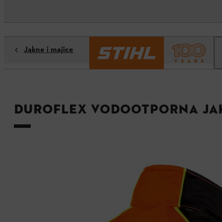
Jakne i majice
DuroFlex vodootporna ja