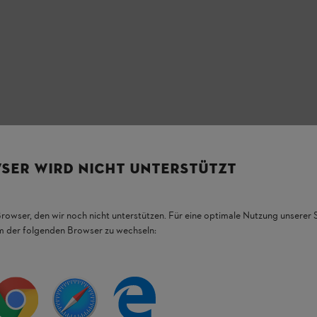
love: Visoko elastična
SER WIRD NICHT UNTERSTÜTZT
Browser, den wir noch nicht unterstützen. Für eine optimale Nutzung unserer
em der folgenden Browser zu wechseln:
HL DuroFlex otporna na vremenske uslove
ivatne korisnike i profesionalce. Spoljašnja
e
, a
poliuretanski premaz
efikasno štiti od kiše
m pritiskom
ili
STIHL motornim sekačima
.
i čine STIHL DuroFlex jaknu prozračnom.