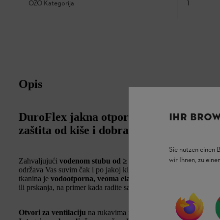
OZO Kategorija
1
Opis
DuroFlex jakna otporna na vremenske us
IHR BROW
zaštita od kiše i dobra vidljivost
Sie nutzen einen 
wir Ihnen, zu ein
Zahvaljujući
vodenom stubu od ≥ 5000 mm
, lagana jakna STI
održava Vas suvim čak i po jakoj kiši. Pogodna je za zahtevne, pr
tkanina je
vodootporna, veoma elastična i otporna na habanj
ili prskanja, na primer kada radite sa
STIHL peračima pod visoki
Otvori za ventilaciju
na rukavima i na prednjoj i zadnjoj stran