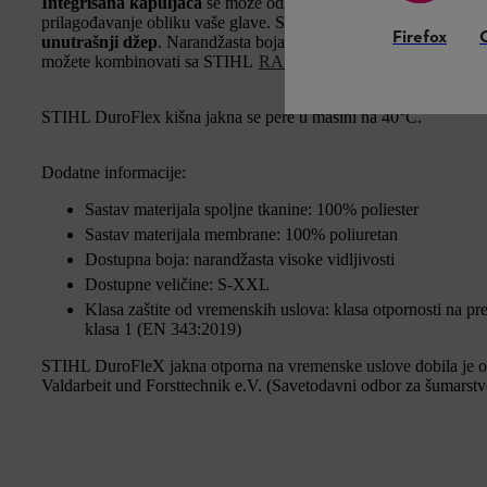
Integrisana kapuljača
se može odložiti u visoku kragnu jakne. 
prilagođavanje obliku vaše glave. STIHL DuroFlex ima
vodootpo
Firefox
unutrašnji džep
. Narandžasta boja obezbeđuje visoku vidljivos
možete kombinovati sa STIHL
RAINTEC pantalonama
otporni
STIHL DuroFlex kišna jakna se pere u mašini na 40°C.
Dodatne informacije:
Sastav materijala spoljne tkanine: 100% poliester
Sastav materijala membrane: 100% poliuretan
Dostupna boja: narandžasta visoke vidljivosti
Dostupne veličine: S-XXL
Klasa zaštite od vremenskih uslova: klasa otpornosti na p
klasa 1 (EN 343:2019)
STIHL DuroFleX jakna otporna na vremenske uslove dobila je o
Valdarbeit und Forsttechnik e.V. (Savetodavni odbor za šumarstvo