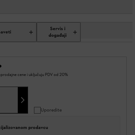
Servis i
Saveti
događaji
*
oprodajne cene i uključuju PDV od 20%
Uporedite
cijalizovanom prodavcu