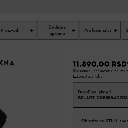
Dodatna
Proizvodi
Profesionalci
oprema
kna
11.890,00 RSD
Sve cene su neobavezujuće, mal
Izaberite artikal
DuroFlex jakna S
BR. ART.
00885540203
Obratite se STIHL spe