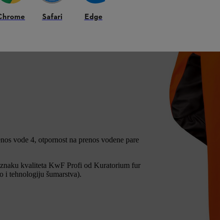
Gumeni remen se koristi za savršeno
rni džep sa rajsferšlusom spolja
, kao i
Chrome
Safari
Edge
t. Jaknu otpornu na vremenske uslove lako
m na vremenske uslove.
renos vode 4, otpornost na prenos vodene pare
znaku kvaliteta KwF Profi od Kuratorium fur
 i tehnologiju šumarstva).