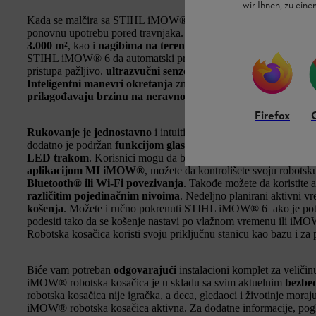
wir Ihnen, zu ein
Kada se malčira sa STIHL iMOW® 6, pokošena trava se odmah us
ponovnu upotrebu pored travnjaka. Samovozeća robotska kosači
3.000 m²
, kao i
nagibima na terenu do 40%
, na primer kada ko
STIHL iMOW® 6 da automatski promeni smer kada dođe u konta
pristupa pažljivo.
ultrazvučni senzori
kosilice i kontrolisana br
Inteligentni manevri okretanja
znače da je takođe moguće efik
prilagođavaju brzinu na neravnoj podlozi
, obezbeđujući konzi
Firefox
Rukovanje je jednostavno
i intuitivno pomoću kontrolne table 
dodatno je podržan
funkcijom glasovnog izlaza
. Trenutni statu
LED trakom
. Korisnici mogu da biraju između 3 različita reži
aplikacijom MI iMOW®
, možete da kontrolišete svoju robotsk
Bluetooth® ili Wi-Fi povezivanja
. Takođe možete da koristite 
različitim pojedinačnim nivoima
. Nedeljno planirani aktivni v
košenja
. Možete i ručno pokrenuti STIHL iMOW® 6 ako je po
podesiti tako da se košenje nastavi po vlažnom vremenu ili iMO
Robotska kosačica koristi svoju priključnu stanicu kao bazu i za 
Biće vam potreban
odgovarajući
instalacioni komplet za veličinu
iMOW® robotska kosačica je u skladu sa svim aktuelnim
bezbe
robotska kosačica nije igračka, a deca, gledaoci i životinje moraj
iMOW® robotska kosačica aktivna. Za dodatne informacije, pogl