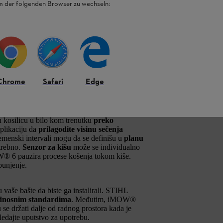
em der folgenden Browser zu wechseln:
itnjava tokom košenja i postaje đubrivo za
ca efikasno upravlja
travnatim površinama do
si na padini.
Integrisani senzori
podstiču
kt sa preprekom. Objektima se takođe
zina omogućavaju košenje trave blizu prepreka.
asno kositi u uskim prostorima.
Senzori nagiba
stentan rezultat.
Chrome
Safari
Edge
koja ima samo jedan taster. nekoliko tastera, a
s vaše robotske kosačice je prikazan
zadnjom
ma za dnevna svetla u
prednjoj LED traci
.
Sa
u kosilicu u bilo kom trenutku
preko
aplikaciju da
prilagodite visinu sečenja
remenski intervali mogu da se definišu u
planu
trebno.
Senzor za kišu
može se individualno
W® 6 pauzira procese košenja tokom kiše.
punjenje.
 vaše bašte da biste ga instalirali. STIHL
dnosnim standardima
. Međutim, iMOW®
u se držati dalje od radnog prostora kada je
edajte uputstvo za upotrebu.