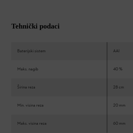
Tehnički podaci
Baterijski sistem
AAI
Maks. nagib
40 %
Širina reza
28 cm
Min. visina reza
20 mm
Maks. visina reza
60 mm