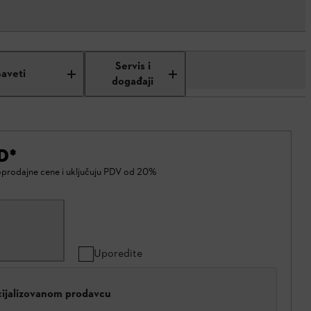
Servis i
Saveti
događaji
D
*
oprodajne cene i uključuju PDV od 20%
Uporedite
cijalizovanom prodavcu