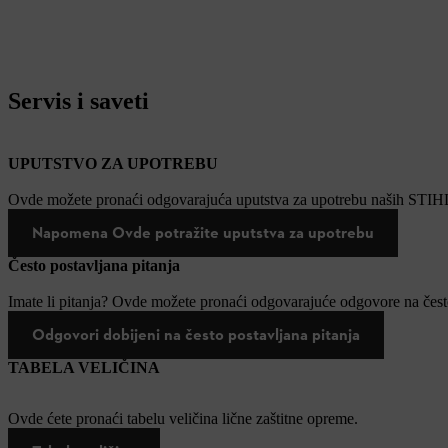
Servis i saveti
UPUTSTVO ZA UPOTREBU
Ovde možete pronaći odgovarajuća uputstva za upotrebu naših STIH
Napomena Ovde potražite uputstva za upotrebu
Često postavljana pitanja
Imate li pitanja? Ovde možete pronaći odgovarajuće odgovore na često
Odgovori dobijeni na često postavljana pitanja
TABELA VELIČINA
Ovde ćete pronaći tabelu veličina lične zaštitne opreme.