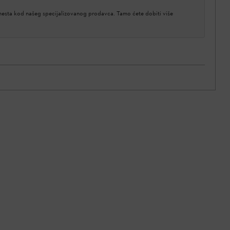
 mesta kod našeg specijalizovanog prodavca. Tamo ćete dobiti više