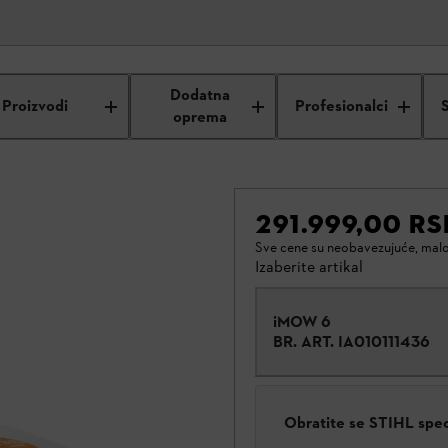
Dodatna
Proizvodi
Profesionalci
oprema
291.999,00 RS
Sve cene su neobavezujuće, mal
Izaberite artikal
iMOW 6
BR. ART.
IA010111436
Obratite se STIHL spe