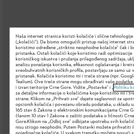
Kompanija
Naša internet stranica koristi kolačiće i slične tehnologije
(„kolačići”). Da bismo omogućili pristup našoj internet stra
O nama
koristimo određene „striktno neophodne kolačiće” čak i b
pristanka. Ostali kolačići koje koristimo radi optimizacije
Preuzmite katalog
korisničkog iskustva i pružanja prilagođenog sadržaja, ukl
analizu ponašanja korisnika, efikasnost oglašavanja i kreir
STIHL Etička linija
sveobuhvatnih korisničkih profila, postavljaju se samo uz 
pristanak. Kolačiće koristimo mi i treće strane (npr. Google
Korporativna stranica
Tealium). Ove treće strane mogu obrađivati vaše podatke 
i izvan teritorije Crne Gore. Vidite „Postavke” i „
Politiku k
za detaljne informacije o kolačićima koje koristimo mi i tr
strane. Klikom na „Prihvati sve” dajete saglasnost za upot
opcionih kolačića i povezanu obradu podataka, u skladu 
165 stav 6 Zakona o elektronskim komunikacijama Crne G
članom 10 stav 1 Zakona o zaštiti podataka o ličnosti Crn
Gore.Klikom na „Odbij sve” odbijate upotrebu svih kolačić
Politika privatnosti
Pravni osnovi
Kola
nisu strogo neophodni. Putem Postavki možete prihvatiti il
pojedinačne kolačiće. U svakom trenutku možete povući s