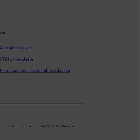
vis
Kontaktirajte nas
STIHL Newsletter
Pretraga specijalizovanih prodavaca
STIHL d.o.o., Prekonoška 24, 11077 Beograd