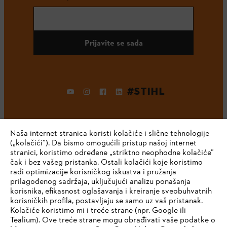
Prijavite se sada
#STIHL
Naša internet stranica koristi kolačiće i slične tehnologije
(„kolačići”). Da bismo omogućili pristup našoj internet
stranici, koristimo određene „striktno neophodne kolačiće”
čak i bez vašeg pristanka. Ostali kolačići koje koristimo
radi optimizacije korisničkog iskustva i pružanja
Kompanija
prilagođenog sadržaja, uključujući analizu ponašanja
korisnika, efikasnost oglašavanja i kreiranje sveobuhvatnih
korisničkih profila, postavljaju se samo uz vaš pristanak.
Kolačiće koristimo mi i treće strane (npr. Google ili
STIHL FAQ
Tealium). Ove treće strane mogu obrađivati vaše podatke o