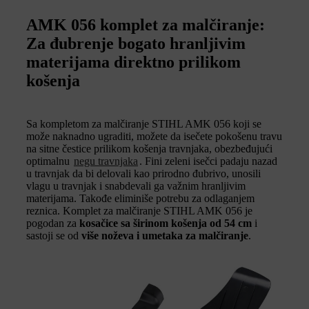
AMK 056 komplet za malčiranje:
Za đubrenje bogato hranljivim
materijama direktno prilikom
košenja
Sa kompletom za malčiranje STIHL AMK 056 koji se
može naknadno ugraditi, možete da isečete pokošenu travu
na sitne čestice prilikom košenja travnjaka, obezbeđujući
optimalnu
negu travnjaka
. Fini zeleni isečci padaju nazad
u travnjak da bi delovali kao prirodno đubrivo, unosili
vlagu u travnjak i snabdevali ga važnim hranljivim
materijama. Takođe eliminiše potrebu za odlaganjem
reznica. Komplet za malčiranje STIHL AMK 056 je
pogodan za
kosačice sa širinom košenja od 54 cm
i
sastoji se od
više noževa i umetaka za malčiranje
.