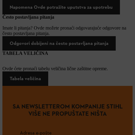
Napomena Ovde potražite uputstva za upotrebu
Često postavljana pitanja
Imate li pitanja? Ovde možete pronaći odgovarajuće odgovore na
često postavljana pitanja.
Odgovori dobijeni na često postavljana pitanja
TABELA VELIČINA
Ovde ćete pronaći tabelu veličina lične zaštitne opreme.
Tabela veličina
SA NEWSLETTEROM KOMPANIJE STIHL
VIŠE NE PROPUŠTATE NIŠTA
Adresa e-pošte