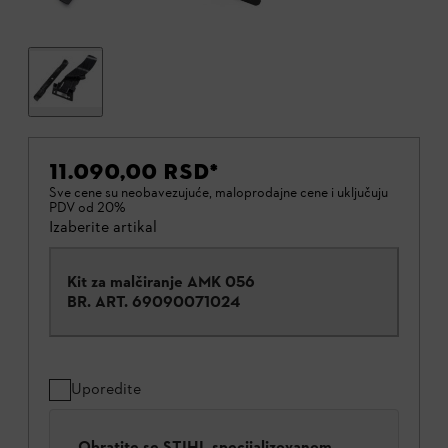
11.090,00 RSD
*
Sve cene su neobavezujuće, maloprodajne cene i uključuju
PDV od 20%
Izaberite artikal
Kit za malčiranje AMK 056
BR. ART.
69090071024
Uporedite
Obratite se STIHL specijalizovanom