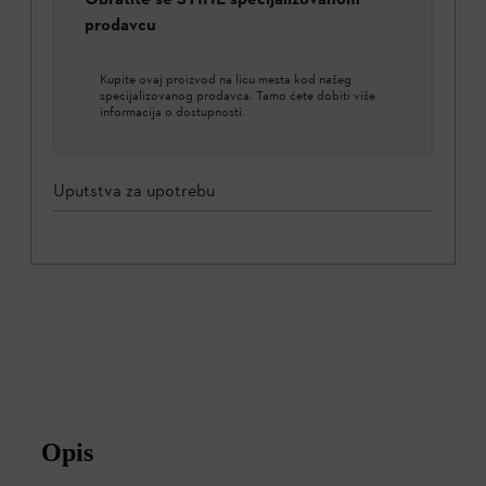
prodavcu
Kupite ovaj proizvod na licu mesta kod našeg
specijalizovanog prodavca. Tamo ćete dobiti više
informacija o dostupnosti.
Uputstva za upotrebu
Opis