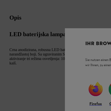
Opis
LED baterijska lampa
IHR BROW
Crna anodizirana, robusna LED baterijska lampa od 3W. Prednji p
narandžastoj boji. Sa ugraviranim STIHL logom na kućištu. Prakt
aktiviranje tri režima osvetljenja: 100%/50%/treptanje. Snop se m
Sie nutzen einen 
kaiš.
wir Ihnen, zu ein
Firefox