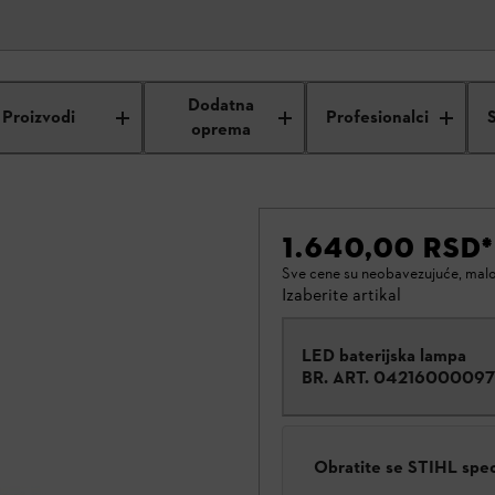
Dodatna
Proizvodi
Profesionalci
oprema
1.640,00 RSD
*
Sve cene su neobavezujuće, mal
Izaberite artikal
LED baterijska lampa
BR. ART.
04216000097
Obratite se STIHL spe