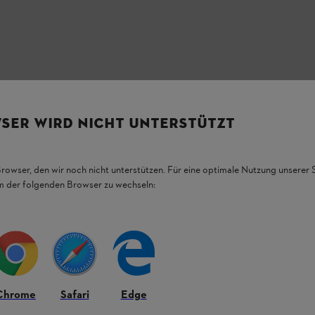
SER WIRD NICHT UNTERSTÜTZT
rsten i poklopac baterije u kontrastnoj
ično dugme na zadnjoj strani kućišta za
ože fokusirati. Uključuje tri AAA baterije i
Browser, den wir noch nicht unterstützen. Für eine optimale Nutzung unserer
em der folgenden Browser zu wechseln:
Chrome
Safari
Edge