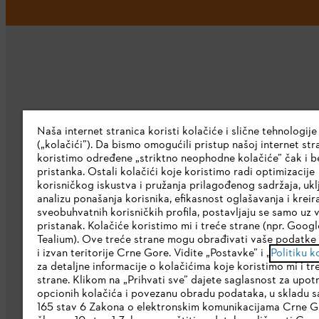
Kompanija
Naša internet stranica koristi kolačiće i slične tehnologije
(„kolačići”). Da bismo omogućili pristup našoj internet stra
O nama
koristimo određene „striktno neophodne kolačiće” čak i b
pristanka. Ostali kolačići koje koristimo radi optimizacije
Preuzmite katalog
korisničkog iskustva i pružanja prilagođenog sadržaja, ukl
analizu ponašanja korisnika, efikasnost oglašavanja i kreir
STIHL Etička linija
sveobuhvatnih korisničkih profila, postavljaju se samo uz 
pristanak. Kolačiće koristimo mi i treće strane (npr. Google
Korporativna stranica
Tealium). Ove treće strane mogu obrađivati vaše podatke 
i izvan teritorije Crne Gore. Vidite „Postavke” i „
Politiku k
za detaljne informacije o kolačićima koje koristimo mi i tr
strane. Klikom na „Prihvati sve” dajete saglasnost za upot
opcionih kolačića i povezanu obradu podataka, u skladu 
165 stav 6 Zakona o elektronskim komunikacijama Crne G