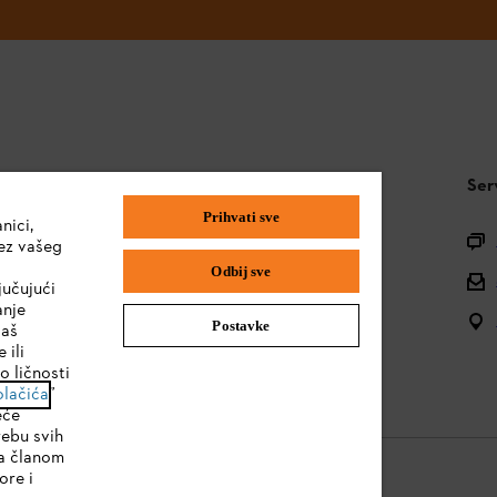
STIHL FAQ
Ser
Prihvati sve
nici,
Pitanja o asortimanu
ez vašeg
Odbij sve
Uputstva za upotrebu
jučujući
anje
Postavke
vaš
 ili
o ličnosti
olačića
”
eće
rebu svih
sa članom
ore i