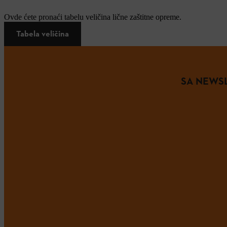
Ovde ćete pronaći tabelu veličina lične zaštitne opreme.
Tabela veličina
SA NEWSL