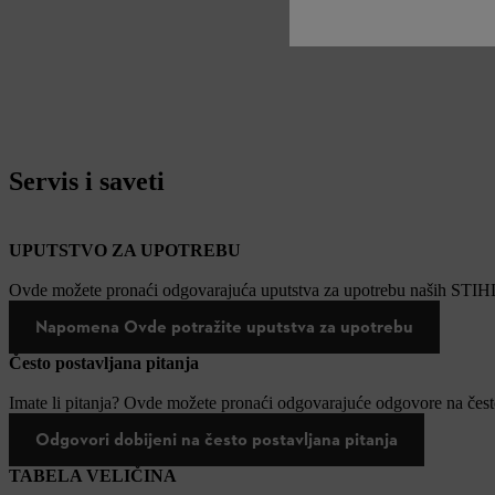
Servis i saveti
UPUTSTVO ZA UPOTREBU
Ovde možete pronaći odgovarajuća uputstva za upotrebu naših STIH
Napomena Ovde potražite uputstva za upotrebu
Često postavljana pitanja
Imate li pitanja? Ovde možete pronaći odgovarajuće odgovore na često
Odgovori dobijeni na često postavljana pitanja
TABELA VELIČINA