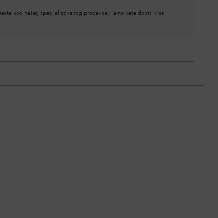
 mesta kod našeg specijalizovanog prodavca. Tamo ćete dobiti više