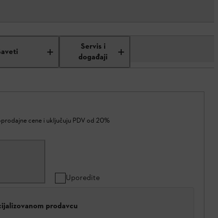
Servis i
Saveti
događaji
oprodajne cene i uključuju PDV od 20%
Uporedite
cijalizovanom prodavcu