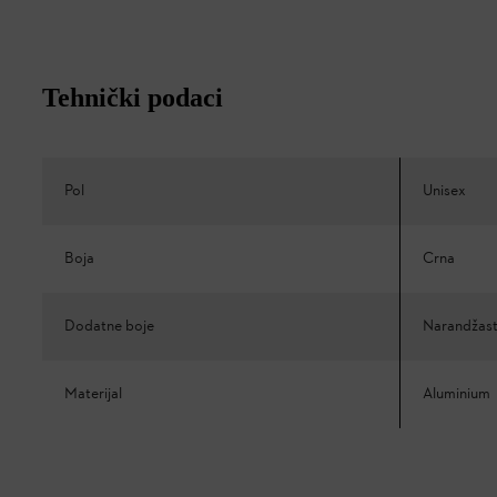
Tehnički podaci
Pol
Unisex
Boja
Crna
Dodatne boje
Narandžas
Materijal
Aluminium