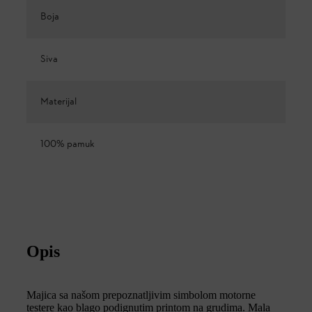
Boja
Siva
Materijal
100% pamuk
Opis
Majica sa našom prepoznatljivim simbolom motorne
testere kao blago podignutim printom na grudima. Mala