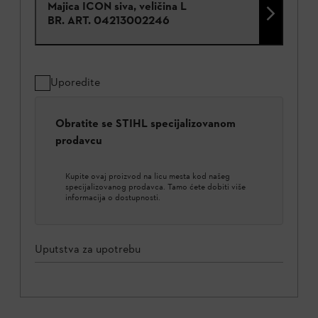
Majica ICON siva, veličina L
BR. ART.
04213002246
Uporedite
Obratite se STIHL specijalizovanom
prodavcu
Kupite ovaj proizvod na licu mesta kod našeg
specijalizovanog prodavca. Tamo ćete dobiti više
informacija o dostupnosti.
Uputstva za upotrebu