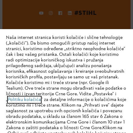
#STIHL
Naša internet stranica koristi kolačiće i slične tehnologije
(„kolačići”). Da bismo omogućili pristup našoj internet
stranici, koristimo određene „striktno neophodne kolačiće”
čak i bez vašeg pristanka. Ostali kolačići koje koristimo
radi optimizacije korisničkog iskustva i pružanja
Kompanija
prilagođenog sadržaja, uključujući analizu ponašanja
korisnika, efikasnost oglašavanja i kreiranje sveobuhvatnih
korisničkih profila, postavljaju se samo uz vaš pristanak.
Kolačiće koristimo mi i treće strane (npr. Google ili
STIHL FAQ
Tealium). Ove treće strane mogu obrađivati vaše podatke o
ličnosti i izvan teritorije Crne Gore. Vidite „Postavke” i
IHR BROWSER WIRD NICHT
„
Politiku kolačića
” za detaljne informacije o kolačićima koje
koristimo mi i treće strane. Klikom na „Prihvati sve” dajete
UNTERSTÜTZT
saglasnost za upotrebu svih opcionih kolačića i povezanu
Servis
obradu podataka, u skladu sa članom 165 stav 6 Zakona o
elektronskim komunikacijama Crne Gore i članom 10 stav 1
Sie nutzen einen Browser, den wir noch nicht unterstützen. Für
Zakona o zaštiti podataka o ličnosti Crne Gore.Klikom na
eine optimale Nutzung unserer Seite empfehlen wir Ihnen, zu