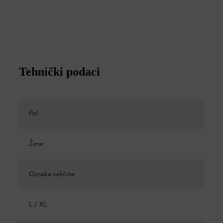
Tehnički podaci
Pol
Žene
Oznaka veličine
L / XL