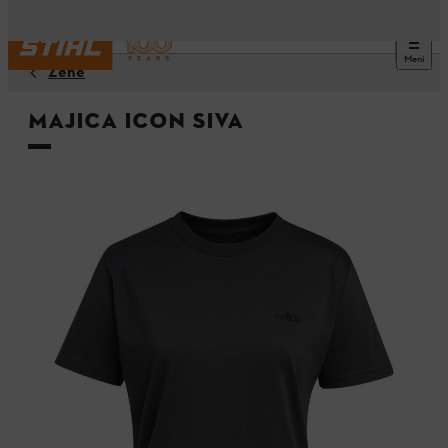
Meni
Žene
Majica ICON siva