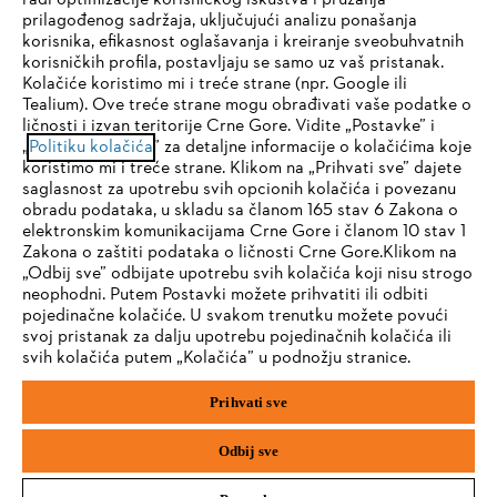
radi optimizacije korisničkog iskustva i pružanja
Kompanija
prilagođenog sadržaja, uključujući analizu ponašanja
korisnika, efikasnost oglašavanja i kreiranje sveobuhvatnih
korisničkih profila, postavljaju se samo uz vaš pristanak.
Kolačiće koristimo mi i treće strane (npr. Google ili
STIHL FAQ
Tealium). Ove treće strane mogu obrađivati vaše podatke o
ličnosti i izvan teritorije Crne Gore. Vidite „Postavke” i
IHR BROWSER WIRD NICHT
„
Politiku kolačića
” za detaljne informacije o kolačićima koje
koristimo mi i treće strane. Klikom na „Prihvati sve” dajete
UNTERSTÜTZT
saglasnost za upotrebu svih opcionih kolačića i povezanu
Servis
obradu podataka, u skladu sa članom 165 stav 6 Zakona o
elektronskim komunikacijama Crne Gore i članom 10 stav 1
Sie nutzen einen Browser, den wir noch nicht unterstützen. Für
Zakona o zaštiti podataka o ličnosti Crne Gore.Klikom na
eine optimale Nutzung unserer Seite empfehlen wir Ihnen, zu
„Odbij sve” odbijate upotrebu svih kolačića koji nisu strogo
neophodni. Putem Postavki možete prihvatiti ili odbiti
einem der folgenden Browser zu wechseln:
pojedinačne kolačiće. U svakom trenutku možete povući
Politika privatnosti
Pravni osnovi
Kolačići
svoj pristanak za dalju upotrebu pojedinačnih kolačića ili
svih kolačića putem „Kolačića” u podnožju stranice.
Pravne informacije
Firefox
Chrome
Prihvati sve
Safari
Edge
STIHL d.o.o., Prekonoška 24, 11077 Beograd
Odbij sve