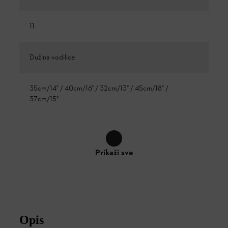
11
Dužina vodilice
35cm/14" / 40cm/16" / 32cm/13" / 45cm/18" /
37cm/15"
Prikaži sve
Opis