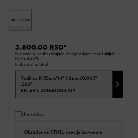
3.800,00 RSD
*
Sve cene su neobavezujuće, maloprodajne cene i uključuju
PDV od 20%
Izaberite artikal
Vodilica R 35cm/14" 1,6mm/0.063"
.325"
BR. ART.
30050004709
Uporedite
Obratite se STIHL specijalizovanom