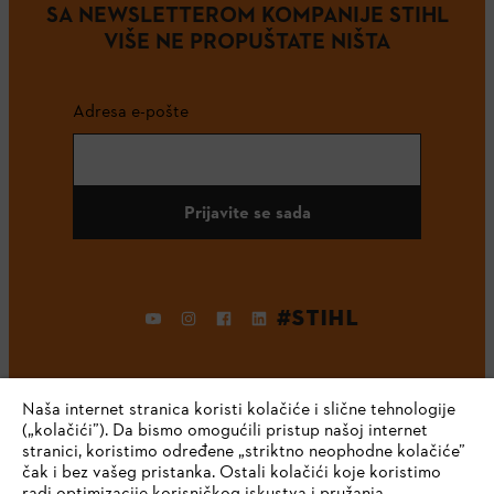
SA NEWSLETTEROM KOMPANIJE STIHL
VIŠE NE PROPUŠTATE NIŠTA
Adresa e-pošte
Prijavite se sada
#STIHL
Naša internet stranica koristi kolačiće i slične tehnologije
(„kolačići”). Da bismo omogućili pristup našoj internet
stranici, koristimo određene „striktno neophodne kolačiće”
čak i bez vašeg pristanka. Ostali kolačići koje koristimo