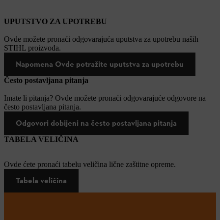
UPUTSTVO ZA UPOTREBU
Ovde možete pronaći odgovarajuća uputstva za upotrebu naših
STIHL proizvoda.
Napomena Ovde potražite uputstva za upotrebu
Često postavljana pitanja
Imate li pitanja? Ovde možete pronaći odgovarajuće odgovore na
često postavljana pitanja.
Odgovori dobijeni na često postavljana pitanja
TABELA VELIČINA
Ovde ćete pronaći tabelu veličina lične zaštitne opreme.
Tabela veličina