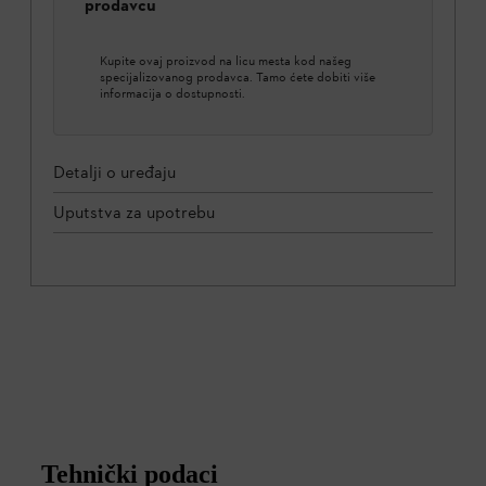
prodavcu
Kupite ovaj proizvod na licu mesta kod našeg
specijalizovanog prodavca. Tamo ćete dobiti više
informacija o dostupnosti.
Detalji o uređaju
Uputstva za upotrebu
Tehnički podaci