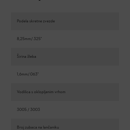
Podela skretne zvezde
8,25mm/.325"
Širina žleba
1,6mm/.063"
Vodilica s oklopljenim vrhom
3005 / 3003
Broj zubaca na lančaniku