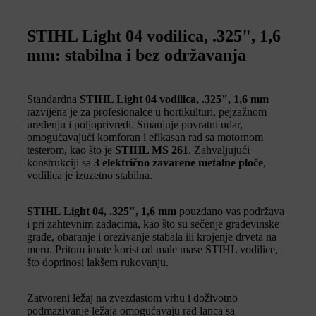
STIHL Light 04 vodilica, .325", 1,6
mm: stabilna i bez održavanja
Standardna
STIHL Light 04 vodilica, .325", 1,6 mm
razvijena je za profesionalce u hortikulturi, pejzažnom
uređenju i poljoprivredi. Smanjuje povratni udar,
omogućavajući komforan i efikasan rad sa motornom
testerom, kao što je
STIHL MS 261
. Zahvaljujući
konstrukciji sa
3 električno zavarene metalne ploče
,
vodilica je izuzetno stabilna.
STIHL Light 04, .325", 1,6 mm
pouzdano vas podržava
i pri zahtevnim zadacima, kao što su sečenje građevinske
građe, obaranje i orezivanje stabala ili krojenje drveta na
meru. Pritom imate korist od male mase STIHL vodilice,
što doprinosi lakšem rukovanju.
Zatvoreni ležaj na zvezdastom vrhu i doživotno
podmazivanje ležaja omogućavaju rad lanca sa