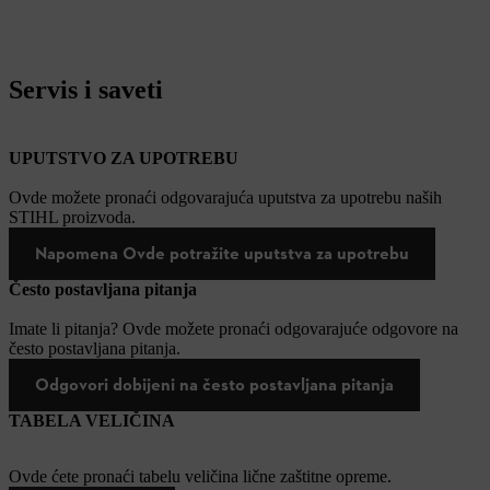
Servis i saveti
UPUTSTVO ZA UPOTREBU
Ovde možete pronaći odgovarajuća uputstva za upotrebu naših
STIHL proizvoda.
Napomena Ovde potražite uputstva za upotrebu
Često postavljana pitanja
Imate li pitanja? Ovde možete pronaći odgovarajuće odgovore na
često postavljana pitanja.
Odgovori dobijeni na često postavljana pitanja
TABELA VELIČINA
Ovde ćete pronaći tabelu veličina lične zaštitne opreme.