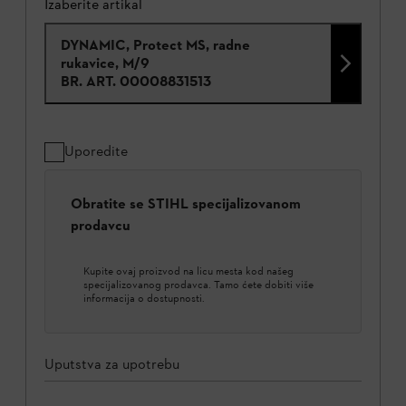
Izaberite artikal
DYNAMIC, Protect MS, radne
rukavice, M/9
BR. ART.
00008831513
Uporedite
Obratite se STIHL specijalizovanom
prodavcu
Kupite ovaj proizvod na licu mesta kod našeg
specijalizovanog prodavca. Tamo ćete dobiti više
informacija o dostupnosti.
Uputstva za upotrebu