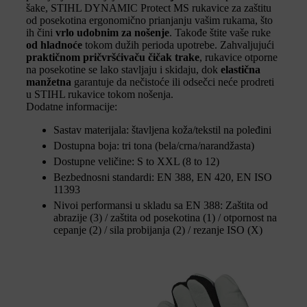
šake, STIHL DYNAMIC Protect MS rukavice za zaštitu
od posekotina ergonomično prianjanju vašim rukama, što
ih čini
vrlo udobnim za nošenje
. Takođe štite vaše ruke
od hladnoće
tokom dužih perioda upotrebe. Zahvaljujući
praktičnom pričvršćivaču čičak trake
, rukavice otporne
na posekotine se lako stavljaju i skidaju, dok
elastična
manžetna
garantuje da nečistoće ili odsečci neće prodreti
u STIHL rukavice tokom nošenja.
Dodatne informacije:
Sastav materijala: štavljena koža/tekstil na poleđini
Dostupna boja: tri tona (bela/crna/narandžasta)
Dostupne veličine: S to XXL (8 to 12)
Bezbednosni standardi: EN 388, EN 420, EN ISO
11393
Nivoi performansi u skladu sa EN 388: Zaštita od
abrazije (3) / zaštita od posekotina (1) / otpornost na
cepanje (2) / sila probijanja (2) / rezanje ISO (X)