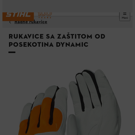
Meni
Radne rukavice
Rukavice sa zaštitom od
posekotina DYNAMIC