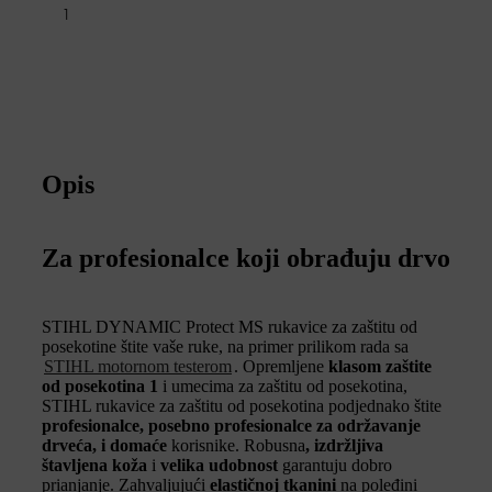
1
Opis
Za profesionalce koji obrađuju drvo
STIHL DYNAMIC Protect MS rukavice za zaštitu od
posekotine štite vaše ruke, na primer prilikom rada sa
STIHL motornom testerom
. Opremljene
klasom zaštite
od posekotina 1
i umecima za zaštitu od posekotina,
STIHL rukavice za zaštitu od posekotina podjednako štite
profesionalce, posebno profesionalce za održavanje
drveća, i domaće
korisnike. Robusna
, izdržljiva
štavljena koža
i
velika udobnost
garantuju dobro
prianjanje. Zahvaljujući
elastičnoj tkanini
na poleđini