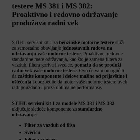
testere MS 381 i MS 382:
Proaktivno i redovno održavanje
produžava radni vek
STIHL servisni kit 1 za
benzinske motorne testere
služi
za samostalno obavljanje
jednostavnih radova na
održavanju vaše motorne testere
. Proaktivne, redovne
standardne mere održavanja, kao što je zamena filtera za
vazduh, filtera goriva i svećice,
pomažu da se produži
radni vek vaše motorne testere
. Ovo će vam omogućiti
da
zaštitite komponente i delove mašine od prljavštine i
oštećenja
i obezbedite da motor vaše motorne testere uvek
radi pouzdano i pruža optimalne performanse.
STIHL servisni kit 1 za modele MS 381 i MS 382
uključuje sledeće komponente za
standardno
održavanje
:
Filter za vazduh od flisa
Svećicu
Filter za gorivo