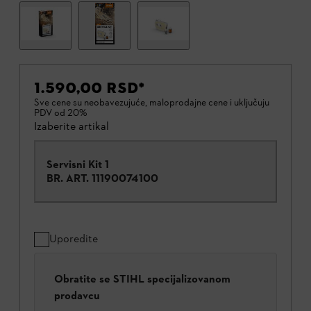
1.590,00 RSD
*
Sve cene su neobavezujuće, maloprodajne cene i uključuju
PDV od 20%
Izaberite artikal
Servisni Kit 1
BR. ART.
11190074100
Uporedite
Obratite se STIHL specijalizovanom
prodavcu