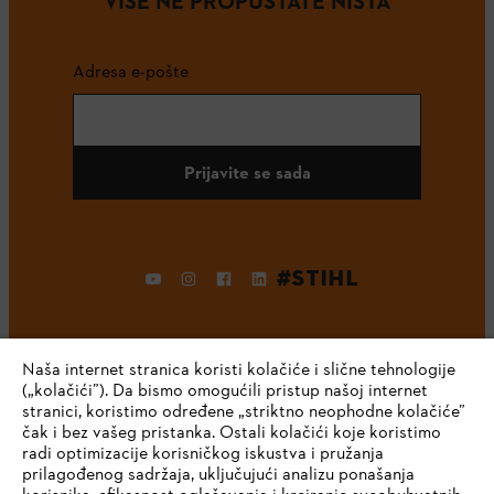
VIŠE NE PROPUŠTATE NIŠTA
Adresa e-pošte
Prijavite se sada
#STIHL
Naša internet stranica koristi kolačiće i slične tehnologije
(„kolačići”). Da bismo omogućili pristup našoj internet
stranici, koristimo određene „striktno neophodne kolačiće”
čak i bez vašeg pristanka. Ostali kolačići koje koristimo
radi optimizacije korisničkog iskustva i pružanja
Kompanija
prilagođenog sadržaja, uključujući analizu ponašanja