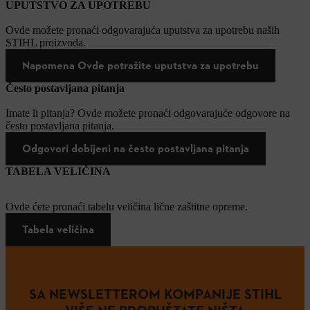
UPUTSTVO ZA UPOTREBU
Ovde možete pronaći odgovarajuća uputstva za upotrebu naših
STIHL proizvoda.
Napomena Ovde potražite uputstva za upotrebu
Često postavljana pitanja
Imate li pitanja? Ovde možete pronaći odgovarajuće odgovore na
često postavljana pitanja.
Odgovori dobijeni na često postavljana pitanja
TABELA VELIČINA
Ovde ćete pronaći tabelu veličina lične zaštitne opreme.
Tabela veličina
SA NEWSLETTEROM KOMPANIJE STIHL