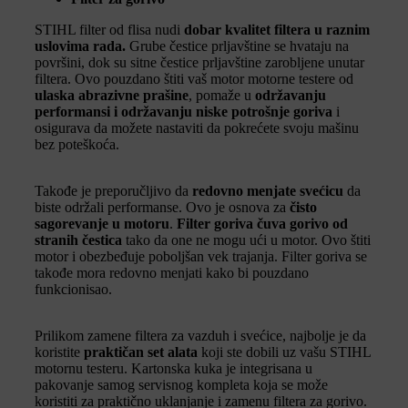
STIHL filter od flisa nudi
dobar kvalitet filtera u raznim
uslovima rada.
Grube čestice prljavštine se hvataju na
površini, dok su sitne čestice prljavštine zarobljene unutar
filtera. Ovo pouzdano štiti vaš motor motorne testere od
ulaska abrazivne prašine
, pomaže u
održavanju
performansi i održavanju niske potrošnje goriva
i
osigurava da možete nastaviti da pokrećete svoju mašinu
bez poteškoća.
Takođe je preporučljivo da
redovno menjate svećicu
da
biste održali performanse. Ovo je osnova za
čisto
sagorevanje u motoru
.
Filter goriva čuva gorivo od
stranih čestica
tako da one ne mogu ući u motor. Ovo štiti
motor i obezbeđuje poboljšan vek trajanja. Filter goriva se
takođe mora redovno menjati kako bi pouzdano
funkcionisao.
Prilikom zamene filtera za vazduh i svećice, najbolje je da
koristite
praktičan set alata
koji ste dobili uz vašu STIHL
motornu testeru. Kartonska kuka je integrisana u
pakovanje samog servisnog kompleta koja se može
koristiti za praktično uklanjanje i zamenu filtera za gorivo.