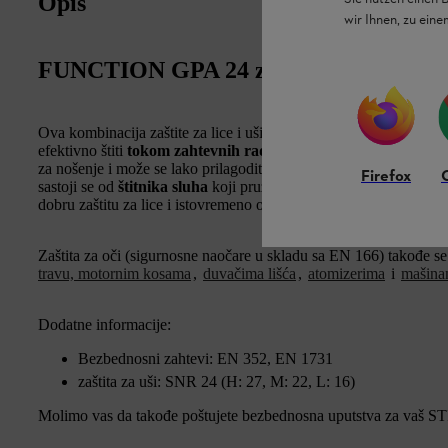
Opis
wir Ihnen, zu ein
FUNCTION GPA 24 zaštita za lice i uši:
Ova kombinacija zaštite za lice i uši pruža
proverenim i domaćim
efektivno štiti
tokom zahtevnih radova
. Lagana kombinacija s
za nošenje i može se lako prilagoditi obliku vaše glave. Zašt
Firefox
sastoji se od
štitnika sluha
koji pružaju dobru zaštitu od buke. 
dobru zaštitu za lice i istovremeno omogućava fleksibilan rad.
Zaštita za oči (sigurnosne naočare u skladu sa EN 166) takođe se
travu, motornim kosama
,
duvačima lišća
,
atomizerima
i
mašina
Dodatne informacije:
Bezbednosni zahtevi: EN 352, EN 1731
zaštita za uši: SNR 24 (H: 27, M: 22, L: 16)
Molimo vas da takođe poštujete bezbednosna uputstva za vaš STIH