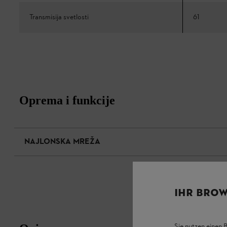
Transmisija svetlosti
61
Oprema i funkcije
NAJLONSKA MREŽA
IHR BROW
Sie nutzen einen 