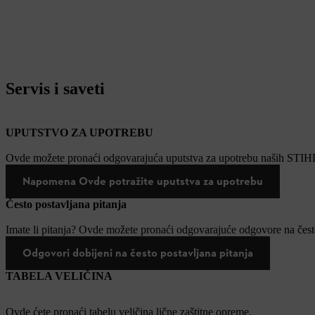
Servis i saveti
UPUTSTVO ZA UPOTREBU
Ovde možete pronaći odgovarajuća uputstva za upotrebu naših STIH
Napomena Ovde potražite uputstva za upotrebu
Često postavljana pitanja
Imate li pitanja? Ovde možete pronaći odgovarajuće odgovore na često
Odgovori dobijeni na često postavljana pitanja
TABELA VELIČINA
Ovde ćete pronaći tabelu veličina lične zaštitne opreme.