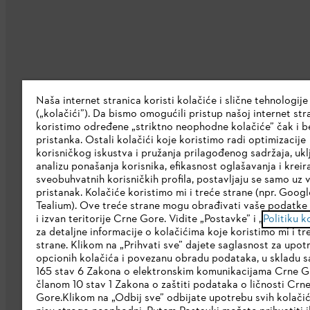
Kompanija
Naša internet stranica koristi kolačiće i slične tehnologije
(„kolačići”). Da bismo omogućili pristup našoj internet stra
O nama
koristimo određene „striktno neophodne kolačiće” čak i b
pristanka. Ostali kolačići koje koristimo radi optimizacije
Preuzmite katalog
korisničkog iskustva i pružanja prilagođenog sadržaja, ukl
analizu ponašanja korisnika, efikasnost oglašavanja i kreir
STIHL Etička linija
sveobuhvatnih korisničkih profila, postavljaju se samo uz 
pristanak. Kolačiće koristimo mi i treće strane (npr. Google
Korporativna stranica
Tealium). Ove treće strane mogu obrađivati vaše podatke 
i izvan teritorije Crne Gore. Vidite „Postavke” i „
Politiku k
za detaljne informacije o kolačićima koje koristimo mi i tr
strane. Klikom na „Prihvati sve” dajete saglasnost za upot
opcionih kolačića i povezanu obradu podataka, u skladu 
165 stav 6 Zakona o elektronskim komunikacijama Crne G
članom 10 stav 1 Zakona o zaštiti podataka o ličnosti Crn
Gore.Klikom na „Odbij sve” odbijate upotrebu svih kolačić
Politika privatnosti
Pravni osnovi
Kola