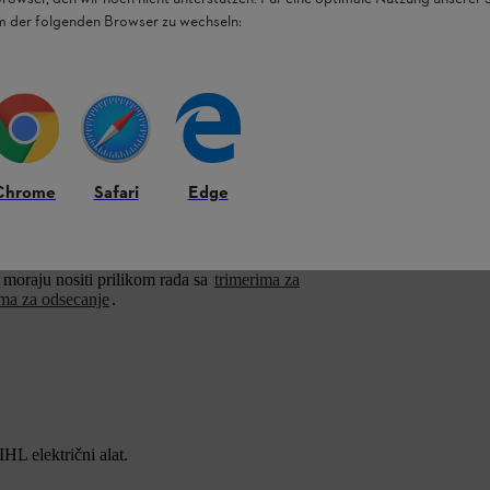
em der folgenden Browser zu wechseln:
 Lagano i udobno za nošenje
 korisnicima zaštitu lica i ušiju
koja ih
a
podesivim pojasom za glavu
je vrlo udobna
ita sluha koju nudi STIHL FUNCTION GPA 24
Chrome
Safari
Edge
Okretna
najlonska mreža
(poliamidni PA) pruža
 moraju nositi prilikom rada sa
trimerima za
ma za odsecanje
.
L električni alat.