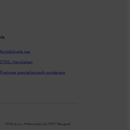
vis
Kontaktirajte nas
STIHL Newsletter
Pretraga specijalizovanih prodavaca
STIHL d.o.o., Prekonoška 24, 11077 Beograd