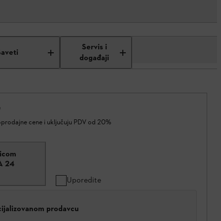
Servis i
Saveti
događaji
*
oprodajne cene i uključuju PDV od 20%
žicom
A 24
Uporedite
cijalizovanom prodavcu