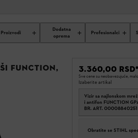
Dodatna
Proizvodi
Profesionalci
oprema
uši FUNCTION,
3.360,00 RSD
Sve cene su neobavezujuće, mal
Izaberite artikal
Vizir sa najlonskom mre
i antifon FUNCTION GP
BR. ART.
00008840251
Obratite se STIHL spe