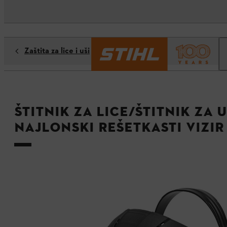
Zaštita za lice i uši
Štitnik za lice/štitnik za 
najlonski rešetkasti vizir