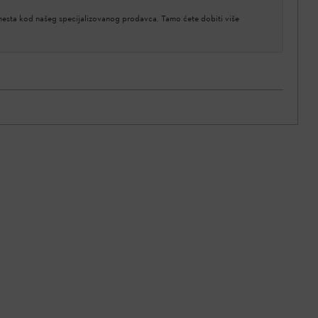
 mesta kod našeg specijalizovanog prodavca. Tamo ćete dobiti više