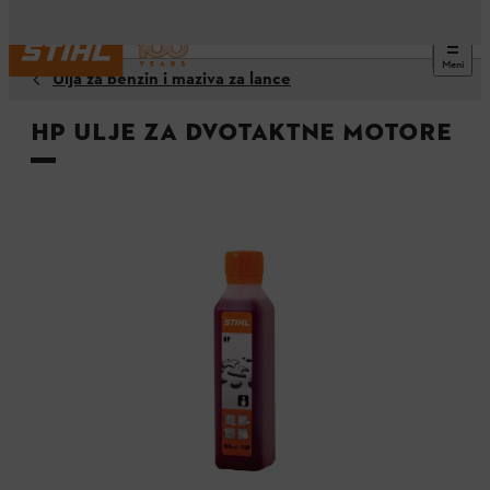
Meni
Ulja za benzin i maziva za lance
HP ulje za dvotaktne motore