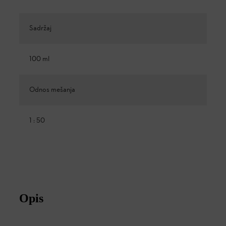
Sadržaj
100 ml
Odnos mešanja
1 : 50
Opis