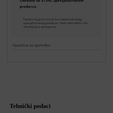
Obratite se STIHL specijalizovanom
prodavcu
Kupite ovaj proizvod na licu mesta kod našeg
specijalizovanog prodavca. Tamo ćete dobiti više
informacija o dostupnosti.
Uputstva za upotrebu
Tehnički podaci