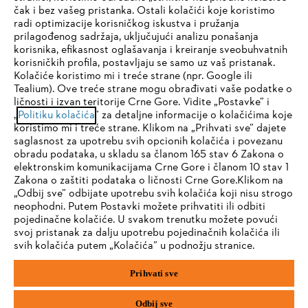
čak i bez vašeg pristanka. Ostali kolačići koje koristimo
radi optimizacije korisničkog iskustva i pružanja
Kompanija
prilagođenog sadržaja, uključujući analizu ponašanja
korisnika, efikasnost oglašavanja i kreiranje sveobuhvatnih
korisničkih profila, postavljaju se samo uz vaš pristanak.
Kolačiće koristimo mi i treće strane (npr. Google ili
STIHL FAQ
Tealium). Ove treće strane mogu obrađivati vaše podatke o
ličnosti i izvan teritorije Crne Gore. Vidite „Postavke” i
IHR BROWSER WIRD NICHT
„
Politiku kolačića
” za detaljne informacije o kolačićima koje
koristimo mi i treće strane. Klikom na „Prihvati sve” dajete
UNTERSTÜTZT
saglasnost za upotrebu svih opcionih kolačića i povezanu
Servis
obradu podataka, u skladu sa članom 165 stav 6 Zakona o
elektronskim komunikacijama Crne Gore i članom 10 stav 1
Sie nutzen einen Browser, den wir noch nicht unterstützen. Für
Zakona o zaštiti podataka o ličnosti Crne Gore.Klikom na
eine optimale Nutzung unserer Seite empfehlen wir Ihnen, zu
„Odbij sve” odbijate upotrebu svih kolačića koji nisu strogo
neophodni. Putem Postavki možete prihvatiti ili odbiti
einem der folgenden Browser zu wechseln:
pojedinačne kolačiće. U svakom trenutku možete povući
Politika privatnosti
Pravni osnovi
Kolačići
svoj pristanak za dalju upotrebu pojedinačnih kolačića ili
svih kolačića putem „Kolačića” u podnožju stranice.
Pravne informacije
Firefox
Chrome
Prihvati sve
Safari
Edge
STIHL d.o.o., Prekonoška 24, 11077 Beograd
Odbij sve