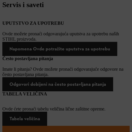
Servis i saveti
UPUTSTVO ZA UPOTREBU
Ovde možete pronaći odgovarajuća uputstva za upotrebu naših
STIHL proizvoda.
Napomena Ovde potražite uputstva za upotrebu
Često postavljana pitanja
Imate li pitanja? Ovde možete pronaći odgovarajuće odgovore na
često postavljana pitanja.
Odgovori dobijeni na često postavljana pitanja
TABELA VELIČINA
Ovde ćete pronaći tabelu veličina lične zaštitne opreme.
Tabela veličina