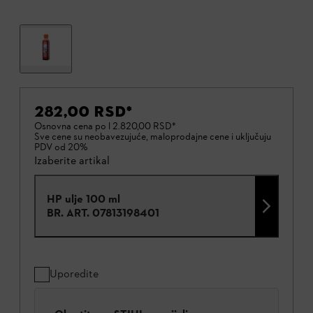
282,00 RSD
*
Osnovna cena po l
2.820,00 RSD
*
Sve cene su neobavezujuće, maloprodajne cene i uključuju
PDV od 20%
Izaberite artikal
HP ulje 100 ml
BR. ART.
07813198401
Uporedite