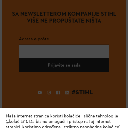
SA NEWSLETTEROM KOMPANIJE STIHL
VIŠE NE PROPUŠTATE NIŠTA
Adresa e-pošte
Prijavite se sada
#STIHL
Naša internet stranica koristi kolačiće i slične tehnologije
(„kolačići”). Da bismo omogućili pristup našoj internet
stranici, koristimo određene „striktno neophodne kolačiće”