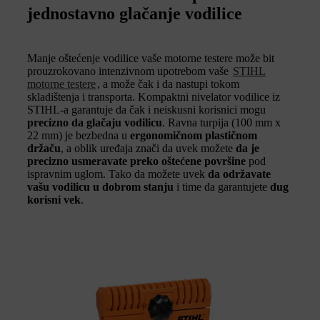
jednostavno glačanje vodilice
Manje oštećenje vodilice vaše motorne testere može bit
prouzrokovano intenzivnom upotrebom vaše
STIHL
motorne testere
, a može čak i da nastupi tokom
skladištenja i transporta. Kompaktni nivelator vodilice iz
STIHL-a garantuje da čak i neiskusni korisnici mogu
precizno da glačaju vodilicu
. Ravna turpija (100 mm x
22 mm) je bezbedna u
ergonomičnom plastičnom
držaču
, a oblik uređaja znači da uvek možete
da je
precizno usmeravate preko oštećene površine
pod
ispravnim uglom. Tako da možete uvek
da održavate
vašu vodilicu u dobrom stanju
i time da garantujete
dug
korisni vek
.