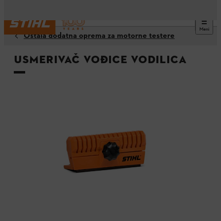
Meni
Ostala dodatna oprema za motorne testere
Usmerivač vođice vodilica