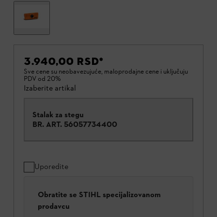
3.940,00 RSD
*
Sve cene su neobavezujuće, maloprodajne cene i uključuju
PDV od 20%
Izaberite artikal
Stalak za stegu
BR. ART.
56057734400
Uporedite
Obratite se STIHL specijalizovanom
prodavcu