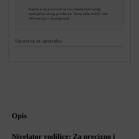
Kupite ovaj proizvod na licu mesta kod našeg
specijalizovanog prodavca. Tamo ćete dobiti više
informacija o dostupnosti.
Uputstva za upotrebu
Opis
Nivelator vodilice: Za precizno i