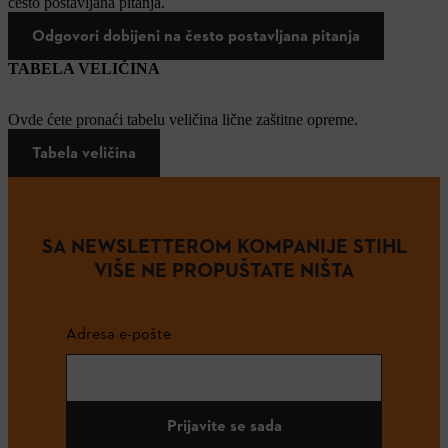
često postavljana pitanja.
Odgovori dobijeni na često postavljana pitanja
TABELA VELIČINA
Ovde ćete pronaći tabelu veličina lične zaštitne opreme.
Tabela veličina
SA NEWSLETTEROM KOMPANIJE STIHL
VIŠE NE PROPUŠTATE NIŠTA
Adresa e-pošte
Prijavite se sada