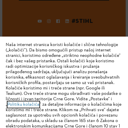
#STIHL
Naša internet stranica koristi kolačiće i slične tehnologije
(„kolačići”). Da bismo omogućili pristup našoj internet
stranici, koristimo određene „striktno neophodne kolačiće”
čak i bez vašeg pristanka. Ostali kolačići koje koristimo
radi optimizacije korisničkog iskustva i pružanja
Kompanija
prilagođenog sadržaja, uključujući analizu ponašanja
korisnika, efikasnost oglašavanja i kreiranje sveobuhvatnih
korisničkih profila, postavljaju se samo uz vaš pristanak.
Kolačiće koristimo mi i treće strane (npr. Google ili
STIHL FAQ
Tealium). Ove treće strane mogu obrađivati vaše podatke o
ličnosti i izvan teritorije Crne Gore. Vidite „Postavke” i
IHR BROWSER WIRD NICHT
„
Politiku kolačića
” za detaljne informacije o kolačićima koje
koristimo mi i treće strane. Klikom na „Prihvati sve” dajete
UNTERSTÜTZT
saglasnost za upotrebu svih opcionih kolačića i povezanu
Servis
obradu podataka, u skladu sa članom 165 stav 6 Zakona o
elektronskim komunikacijama Crne Gore i članom 10 stav 1