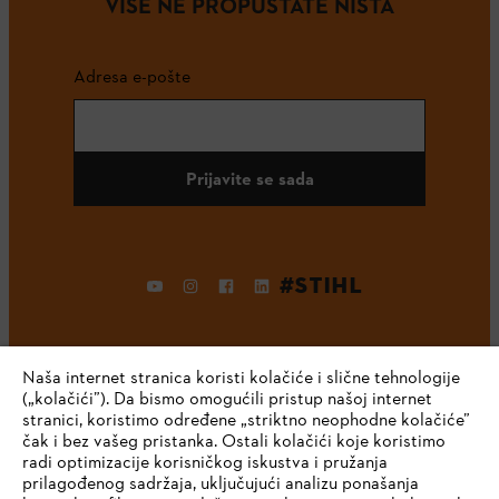
VIŠE NE PROPUŠTATE NIŠTA
Adresa e-pošte
Prijavite se sada
#STIHL
Naša internet stranica koristi kolačiće i slične tehnologije
(„kolačići”). Da bismo omogućili pristup našoj internet
stranici, koristimo određene „striktno neophodne kolačiće”
čak i bez vašeg pristanka. Ostali kolačići koje koristimo
radi optimizacije korisničkog iskustva i pružanja
Kompanija
prilagođenog sadržaja, uključujući analizu ponašanja