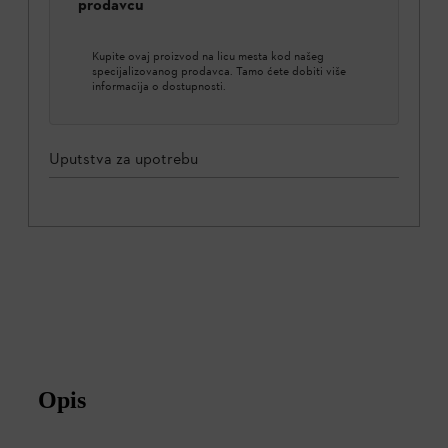
prodavcu
Kupite ovaj proizvod na licu mesta kod našeg
specijalizovanog prodavca. Tamo ćete dobiti više
informacija o dostupnosti.
Uputstva za upotrebu
Opis