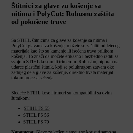
Štitnici za glave za košenje sa
nitima i PolyCut: Robusna zaštita
od pokošene trave
Sa STIHL štitnicima za glave za košenje sa nitima i
PolyCut glavama za košenje, možete se zaštititi od letećeg
materijala kao što su kamenje ili isečena trava prilikom
košenja. To znači da možete efikasno i bezbedno raditi sa
svojom STIHL kosom ili trimerom. Robustan, otporan na
udarce plastični štitnik, koji se polukrugom zatvara oko
zadnjeg dela glave za košenje, direktno hvata materijal
tokom procesa sečenja.
Sledeće STIHL kose i trimeri su kompatibilni sa ovim
štitnikom:
STIHL FS 55
STIHL FS 56
STIHL FS 70
Napomena
: Glave za košenje smeju se koristiti samo sa