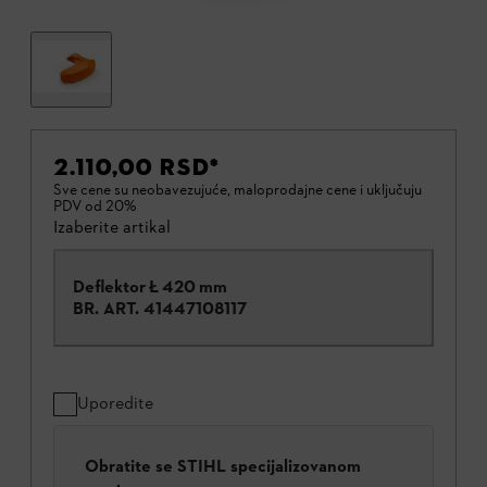
2.110,00 RSD
*
Sve cene su neobavezujuće, maloprodajne cene i uključuju
PDV od 20%
Izaberite artikal
Deflektor Ł 420 mm
BR. ART.
41447108117
Uporedite
Obratite se STIHL specijalizovanom