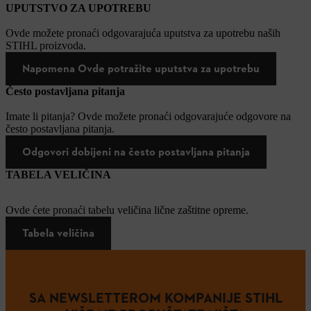
UPUTSTVO ZA UPOTREBU
Ovde možete pronaći odgovarajuća uputstva za upotrebu naših
STIHL proizvoda.
Napomena Ovde potražite uputstva za upotrebu
Često postavljana pitanja
Imate li pitanja? Ovde možete pronaći odgovarajuće odgovore na
često postavljana pitanja.
Odgovori dobijeni na često postavljana pitanja
TABELA VELIČINA
Ovde ćete pronaći tabelu veličina lične zaštitne opreme.
Tabela veličina
SA NEWSLETTEROM KOMPANIJE STIHL