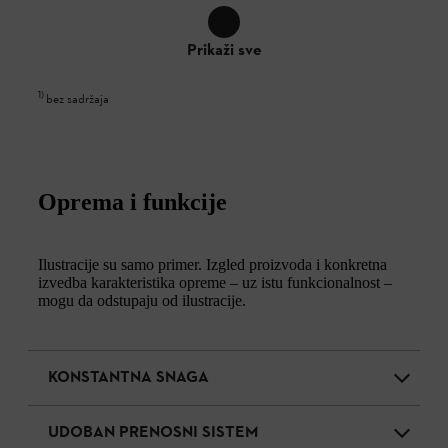
Prikaži sve
1
)
bez sadržaja
Oprema i funkcije
Ilustracije su samo primer. Izgled proizvoda i konkretna
izvedba karakteristika opreme – uz istu funkcionalnost –
mogu da odstupaju od ilustracije.
KONSTANTNA SNAGA
UDOBAN PRENOSNI SISTEM