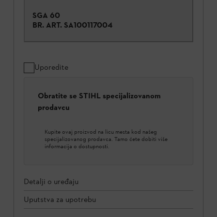
SGA 60
BR. ART.
SA100117004
Uporedite
Obratite se STIHL specijalizovanom
prodavcu
Kupite ovaj proizvod na licu mesta kod našeg
specijalizovanog prodavca. Tamo ćete dobiti više
informacija o dostupnosti.
Detalji o uređaju
Uputstva za upotrebu