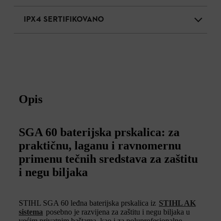
IPX4 SERTIFIKOVANO
Opis
SGA 60 baterijska prskalica: za
praktičnu, laganu i ravnomernu
primenu tečnih sredstava za zaštitu
i negu biljaka
STIHL SGA 60 leđna baterijska prskalica iz
STIHL AK
sistema
posebno je razvijena za zaštitu i negu biljaka u
većim privatnim baštama, kao i za poluprofesionalne