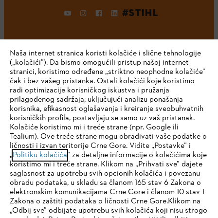
#STIHL
Naša internet stranica koristi kolačiće i slične tehnologije
(„kolačići”). Da bismo omogućili pristup našoj internet
stranici, koristimo određene „striktno neophodne kolačiće”
čak i bez vašeg pristanka. Ostali kolačići koje koristimo
radi optimizacije korisničkog iskustva i pružanja
Kompanija
prilagođenog sadržaja, uključujući analizu ponašanja
korisnika, efikasnost oglašavanja i kreiranje sveobuhvatnih
korisničkih profila, postavljaju se samo uz vaš pristanak.
Kolačiće koristimo mi i treće strane (npr. Google ili
STIHL FAQ
Tealium). Ove treće strane mogu obrađivati vaše podatke o
ličnosti i izvan teritorije Crne Gore. Vidite „Postavke” i
IHR BROWSER WIRD NICHT
„
Politiku kolačića
” za detaljne informacije o kolačićima koje
koristimo mi i treće strane. Klikom na „Prihvati sve” dajete
UNTERSTÜTZT
saglasnost za upotrebu svih opcionih kolačića i povezanu
Servis
obradu podataka, u skladu sa članom 165 stav 6 Zakona o
elektronskim komunikacijama Crne Gore i članom 10 stav 1
Sie nutzen einen Browser, den wir noch nicht unterstützen. Für
Zakona o zaštiti podataka o ličnosti Crne Gore.Klikom na
eine optimale Nutzung unserer Seite empfehlen wir Ihnen, zu
„Odbij sve” odbijate upotrebu svih kolačića koji nisu strogo