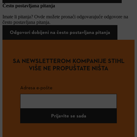
Često postavljana pitanja
Imate li pitanja? Ovde možete pronaći odgovarajuće odgovore na
često postavljana pitanja.
Odgovori dobijeni na često postavljana pitanja
SA NEWSLETTEROM KOMPANIJE STIHL
VIŠE NE PROPUŠTATE NIŠTA
Adresa e-pošte
Prijavite se sada