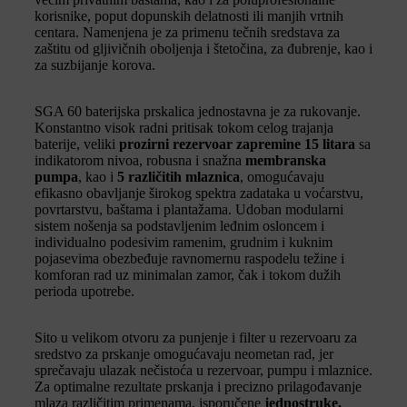
korisnike, poput dopunskih delatnosti ili manjih vrtnih
centara. Namenjena je za primenu tečnih sredstava za
zaštitu od gljivičnih oboljenja i štetočina, za đubrenje, kao i
za suzbijanje korova.
SGA 60 baterijska prskalica jednostavna je za rukovanje.
Konstantno visok radni pritisak tokom celog trajanja
baterije, veliki
prozirni rezervoar zapremine 15 litara
sa
indikatorom nivoa, robusna i snažna
membranska
pumpa
, kao i
5 različitih mlaznica
, omogućavaju
efikasno obavljanje širokog spektra zadataka u voćarstvu,
povrtarstvu, baštama i plantažama. Udoban modularni
sistem nošenja sa podstavljenim leđnim osloncem i
individualno podesivim ramenim, grudnim i kuknim
pojasevima obezbeđuje ravnomernu raspodelu težine i
komforan rad uz minimalan zamor, čak i tokom dužih
perioda upotrebe.
Sito u velikom otvoru za punjenje i filter u rezervoaru za
sredstvo za prskanje omogućavaju neometan rad, jer
sprečavaju ulazak nečistoća u rezervoar, pumpu i mlaznice.
Za optimalne rezultate prskanja i precizno prilagođavanje
mlaza različitim primenama, isporučene
jednostruke,