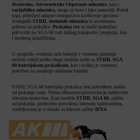
dvostruke, četvorostruke i lepezaste mlaznice
, kao i
varijabilna mlaznica
, mogu se brzo i lako zameniti. Pored
toga, priloženi adapter omogućava korišćenje opciono
dostupnih
STIHL dodatnih mlaznica
iz asortimana
pribora za prskalice.
Prskalna cev
se može praktično
pričvrstiti na SGA 60 radi lakšeg transporta i punjenja, kao
i urednog skladištenja.
U pregledu vremena rada baterije i vremena punjenja
možete videti koliko dugo možete raditi sa
STIHL SGA
60 baterijskom prskalicom
, kao i koliko je vremena
potrebno za punjenje odabrane baterije.
STIHL SGA 60 baterijska prskalica ima potvrđenu zaštitu
od prskanja vode. Njena efikasnost proverena je zahtevnim
internim testovima. Kod modela
STIHL SGA 60
, zaštita
od prskanja, prethodno potvrđena internim ispitivanjima,
sertifikovana je u skladu sa klasom zaštite
IPX4
.