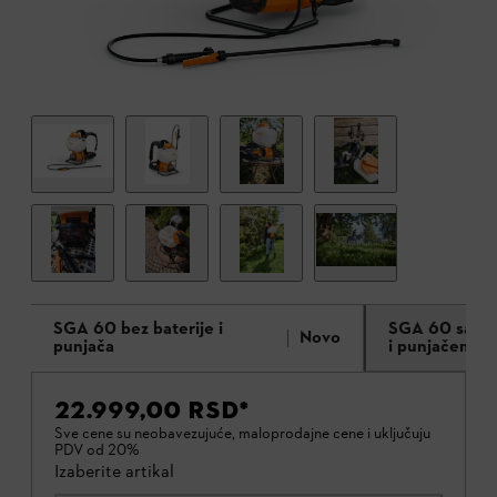
SGA 60 bez baterije i
SGA 60 sa ba
Novo
punjača
i punjačem AL
22.999,00 RSD
*
Sve cene su neobavezujuće, maloprodajne cene i uključuju
PDV od 20%
Izaberite artikal