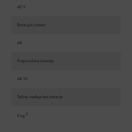
40 V
Baterijski sistem
AK
Preporučena baterija
AK 10
Težina uređaja bez baterije
1
)
5 kg