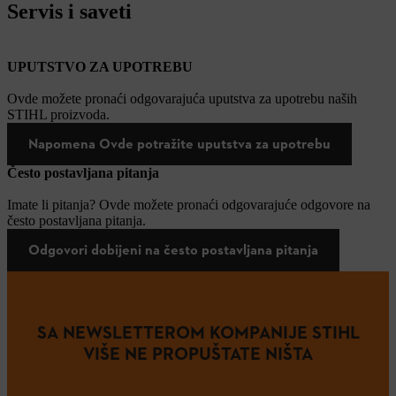
Servis i saveti
UPUTSTVO ZA UPOTREBU
Ovde možete pronaći odgovarajuća uputstva za upotrebu naših
STIHL proizvoda.
Napomena Ovde potražite uputstva za upotrebu
Često postavljana pitanja
Imate li pitanja? Ovde možete pronaći odgovarajuće odgovore na
često postavljana pitanja.
Odgovori dobijeni na često postavljana pitanja
SA NEWSLETTEROM KOMPANIJE STIHL
VIŠE NE PROPUŠTATE NIŠTA