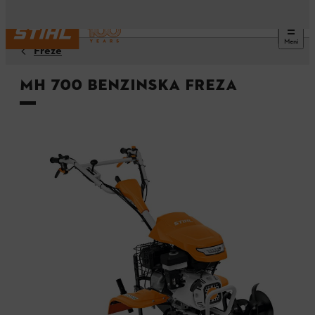
Meni
Freze
MH 700 benzinska freza