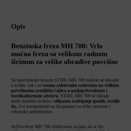
Opis
Benzinska freza MH 700: Vrlo
moćna freza sa velikom radnom
širinom za velike obradive površine
Sa benzinskom frezom STIHL MH 700 možete se uhvatiti
u koštac čak i sa
veoma zahtevnim radovima na velikim
površinama zemljišta i njiva u poljoprivrednom i
hortikulturnom sektoru
. STIHL MH 700 se takođe
može koristiti za brzo i
efikasno razbijanje gustih, tvrdih
tla.
Sve komponente su dizajnirane za teške primene i
vrhunske performanse.
Sečiva freze MH 700 oblikovana su tako da se što