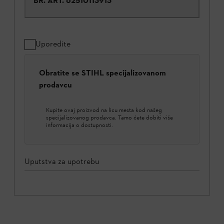
BR. ART.
62510113913
Uporedite
Obratite se STIHL specijalizovanom
prodavcu
Kupite ovaj proizvod na licu mesta kod našeg
specijalizovanog prodavca. Tamo ćete dobiti više
informacija o dostupnosti.
Uputstva za upotrebu