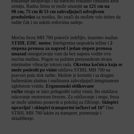
efikasnije ukopavaju i da naročito efikasno cirkulišu kroz
zemlju. Radna širina se može smanjiti
sa 121 cm na
98 cm, 75 cm ili 53 cm zahvaljujući odvojivom
produžetku
za motiku, što znači da možete vrlo dobro da
radite čak i na uskim redovima sadnje.
Moćnu frezu MH 700 pokreće izdržljiv, izuzetno snažan
STIHL EHC motor.
Inteligentna raspodela težine i
2
stepena prenosa za napred i jedan stepen prenosa
unazad
omogućavaju vam da bez napora vodite ovu
moćnu mašinu. Pogon sa pužnim prenosnikom stvara
minimalne vibracije tokom rada.
Okretna kočnica koja se
može podesiti po visini
održava STIHL MH 700 na
pravom putu dok radite. Možete je koristiti i sa drugim
baštenskim alatima i mašinama zahvaljujući integrisanom
zglobnom vratilu.
Ergonomski oblikovane
ručke
mogu se lako prilagoditi vašoj visini, što olakšava
rukovanje motornom frezom. Za održavanje i negu, freza
se može udobno postaviti u položaj za čišćenje.
Sklopivi
upravljač
i
sklopivi transportni točkovi od 16”
čine
STIHL MH 700 lakim za transport, pomeranje i
skladištenje.