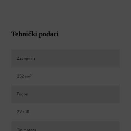
Tehnički podaci
Zapremina
252 cm³
Pogon
2V + 1R
Tip motora