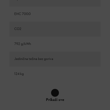
EHC 700.0
CO2
792 g/kWh
Jedinična težina bez goriva
124 kg
Prikaži sve