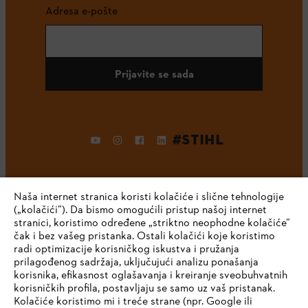
Adresa e-pošte
Prijavite se sada
#STIHL
Naša internet stranica koristi kolačiće i slične tehnologije
(„kolačići”). Da bismo omogućili pristup našoj internet
stranici, koristimo određene „striktno neophodne kolačiće”
čak i bez vašeg pristanka. Ostali kolačići koje koristimo
radi optimizacije korisničkog iskustva i pružanja
Kompanija
prilagođenog sadržaja, uključujući analizu ponašanja
korisnika, efikasnost oglašavanja i kreiranje sveobuhvatnih
korisničkih profila, postavljaju se samo uz vaš pristanak.
Kolačiće koristimo mi i treće strane (npr. Google ili