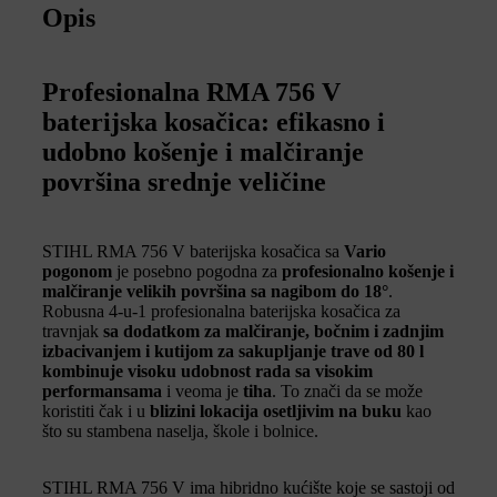
Opis
Profesionalna RMA 756 V
baterijska kosačica: efikasno i
udobno košenje i malčiranje
površina srednje veličine
STIHL RMA 756 V baterijska kosačica sa
Vario
pogonom
je posebno pogodna za
profesionalno košenje i
malčiranje velikih površina sa nagibom do 18°
.
Robusna 4-u-1 profesionalna baterijska kosačica za
travnjak
sa dodatkom za malčiranje, bočnim i zadnjim
izbacivanjem i kutijom za sakupljanje trave od 80 l
kombinuje visoku udobnost rada sa visokim
performansama
i veoma je
tiha
. To znači da se može
koristiti čak i u
blizini lokacija osetljivim na buku
kao
što su stambena naselja, škole i bolnice.
STIHL RMA 756 V ima hibridno kućište koje se sastoji od