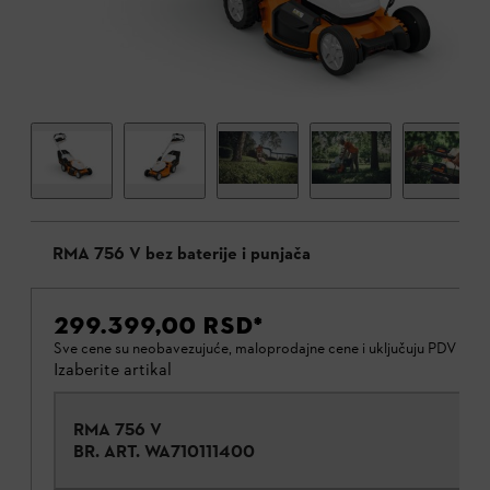
RMA 756 V bez baterije i punjača
299.399,00 RSD
*
Sve cene su neobavezujuće, maloprodajne cene i uključuju PDV od
Izaberite artikal
RMA 756 V
BR. ART.
WA710111400