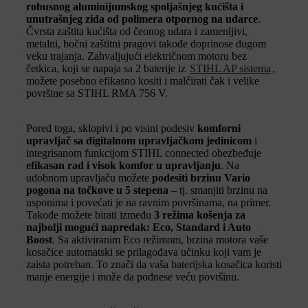
robusnog aluminijumskog spoljašnjeg kućišta i
unutrašnjeg zida od polimera otpornog na udarce
.
Čvrsta zaštita kućišta od čeonog udara i zamenljivi,
metalni, bočni zaštitni pragovi takođe doprinose dugom
veku trajanja. Zahvaljujući električnom motoru bez
četkica, koji se napaja sa 2 baterije iz
STIHL AP sistema
,
možete posebno efikasno kositi i malčirati čak i velike
površine sa STIHL RMA 756 V.
Pored toga, sklopivi i po visini podesiv
komforni
upravljač sa digitalnom upravljačkom jedinicom
i
integrisanom funkcijom STIHL connected obezbeđuje
efikasan rad i visok komfor u upravljanju
. Na
udobnom upravljaču možete
podesiti brzinu Vario
pogona na točkove u 5 stepena
– tj. smanjiti brzinu na
usponima i povećati je na ravnim površinama, na primer.
Takođe možete birati između
3 režima košenja za
najbolji mogući napredak: Eco, Standard i Auto
Boost
. Sa aktiviranim Eco režimom, brzina motora vaše
kosačice automatski se prilagođava učinku koji vam je
zaista potreban. To znači da vaša baterijska kosačica koristi
manje energije i može da podnese veću površinu.