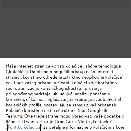
Naša internet stranica koristi kolačiće i slične tehnologije
(„kolačići”). Da bismo omogućili pristup našoj internet
stranici, koristimo određene „striktno neophodne kolačiće”
čak i bez vašeg pristanka. Ostali kolačići koje koristimo
radi optimizacije korisničkog iskustva i pružanja
prilagođenog sadržaja, uključujući analizu ponašanja
korisnika, efikasnost oglašavanja i kreiranje sveobuhvatnih
korisničkih profila, postavljaju se samo uz vaš pristanak.
Kolačiće koristimo mi i treće strane (npr. Google ili
Tealium). Ove treće strane mogu obrađivati vaše podatke o
ličnosti i izvan teritorije Crne Gore. Vidite „Postavke” i
IHR BROWSER WIRD NICHT
„
Politiku kolačića
” za detaljne informacije o kolačićima koje