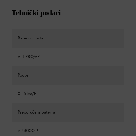
Tehnički podaci
Baterijski sistem
ALLPRO/AP
Pogon
0 - 6 km/h
Preporučena baterija
AP 300.0 P