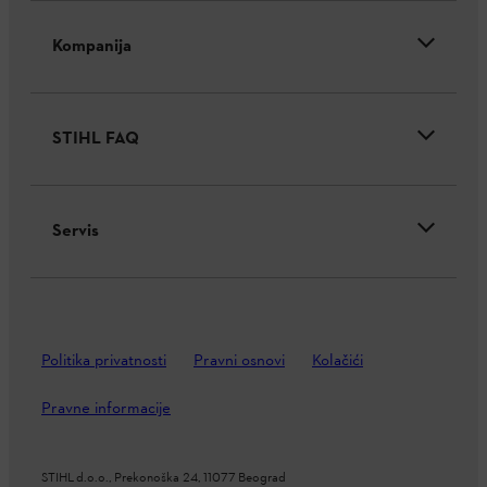
Kompanija
STIHL FAQ
Servis
Politika privatnosti
Pravni osnovi
Kolačići
Pravne informacije
STIHL d.o.o., Prekonoška 24, 11077 Beograd