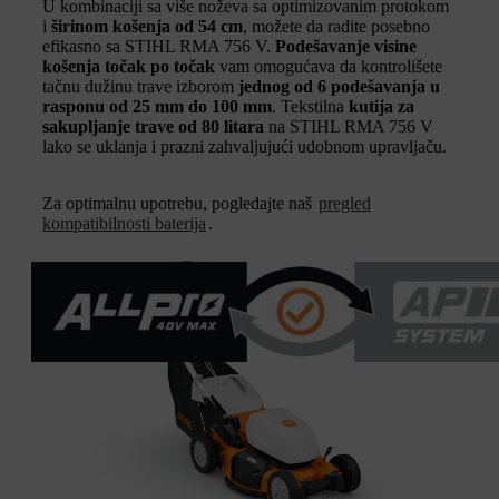
U kombinaciji sa više noževa sa optimizovanim protokom
i
širinom košenja od 54 cm
, možete da radite posebno
efikasno sa STIHL RMA 756 V.
Podešavanje visine
košenja točak po točak
vam omogućava da kontrolišete
tačnu dužinu trave izborom
jednog od 6 podešavanja u
rasponu od 25 mm do 100 mm
. Tekstilna
kutija za
sakupljanje trave od 80 litara
na STIHL RMA 756 V
lako se uklanja i prazni zahvaljujući udobnom upravljaču.
Za optimalnu upotrebu, pogledajte naš
pregled
kompatibilnosti baterija
.