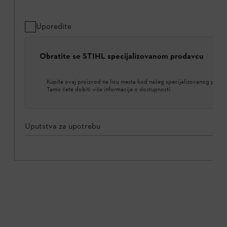
Uporedite
Obratite se STIHL specijalizovanom prodavcu
Kupite ovaj proizvod na licu mesta kod našeg specijalizovanog proda
Tamo ćete dobiti više informacija o dostupnosti.
Uputstva za upotrebu