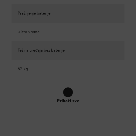
Pražnjenje baterije
u isto vreme
Težina uređaja bez baterije
52 kg
Prikaži sve