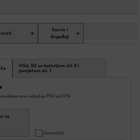
Servis i
Saveti
događaji
HSA 30 sa baterijom AS 2 i
ača
punjačem AL 1
*
oprodajne cene i uključuju PDV od 20%
er za
Uporedite