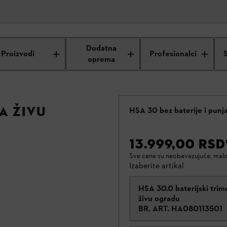
Dodatna
Proizvodi
Profesionalci
oprema
a živu
HSA 30 bez baterije i punj
13.999,00 RSD
Sve cene su neobavezujuće, mal
Izaberite artikal
HSA 30.0 baterijski trim
živu ogradu
BR. ART.
HA080113501