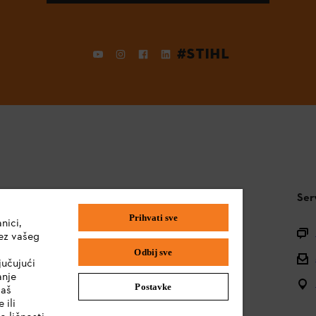
#STIHL
STIHL FAQ
Ser
Prihvati sve
nici,
Pitanja o asortimanu
ez vašeg
Odbij sve
Uputstva za upotrebu
jučujući
anje
Postavke
vaš
 ili