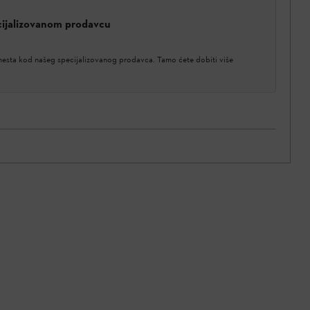
cijalizovanom prodavcu
 mesta kod našeg specijalizovanog prodavca. Tamo ćete dobiti više