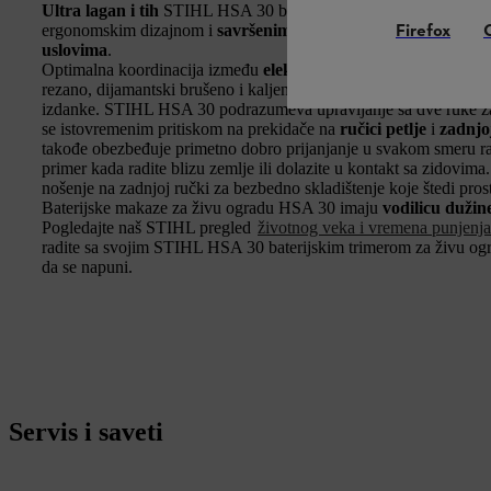
Ultra lagan i tih
STIHL HSA 30 baterijski trimer za živu ogradu
Firefox
ergonomskim dizajnom i
savršenim balansom
kada
orezujete 
uslovima
.
Optimalna koordinacija između
električnog motora
, inteligent
rezano, dijamantski brušeno i kaljeno sečivo obezbeđuju
snažne 
izdanke. STIHL HSA 30 podrazumeva upravljanje sa dve ruke 
se istovremenim pritiskom na prekidače na
ručici petlje
i
zadnjo
takođe obezbeđuje primetno dobro prijanjanje u svakom smeru rada.
primer kada radite blizu zemlje ili dolazite u kontakt sa zidovi
nošenje na zadnjoj ručki za bezbedno skladištenje koje štedi prost
Baterijske makaze za živu ogradu HSA 30 imaju
vodilicu dužin
Pogledajte naš STIHL pregled
životnog veka i vremena punjenja 
radite sa svojim STIHL HSA 30 baterijskim trimerom za živu ograd
da se napuni.
Servis i saveti