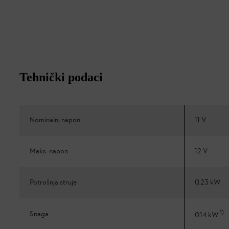
Tehnički podaci
Nominalni napon
11 V
Maks. napon
12 V
Potrošnja struje
0.23 kW
1
)
Snaga
0.14 kW