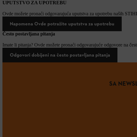
UPUTSTVO ZA UPOTREBU
Ovde možete pronaći odgovarajuća uputstva za upotrebu naših STIH
Napomena Ovde potražite uputstva za upotrebu
Često postavljana pitanja
Imate li pitanja? Ovde možete pronaći odgovarajuće odgovore na često
Odgovori dobijeni na često postavljana pitanja
SA NEWSL