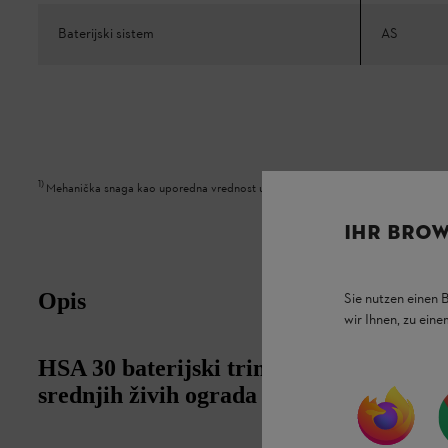
Baterijski sistem
AS
1
)
Mehanička snaga kao uporedna vrednost u odnosu na benzinski uređaj
IHR BROW
Opis
Sie nutzen einen 
wir Ihnen, zu ein
HSA 30 baterijski trimer za živu ogradu
srednjih živih ograda u domaćinstvu