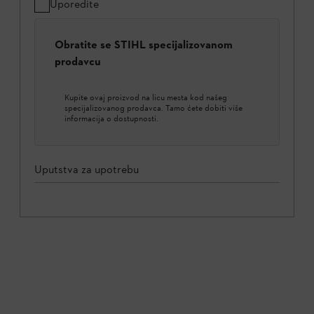
Uporedite
Obratite se STIHL specijalizovanom
prodavcu
Kupite ovaj proizvod na licu mesta kod našeg
specijalizovanog prodavca. Tamo ćete dobiti više
informacija o dostupnosti.
Uputstva za upotrebu