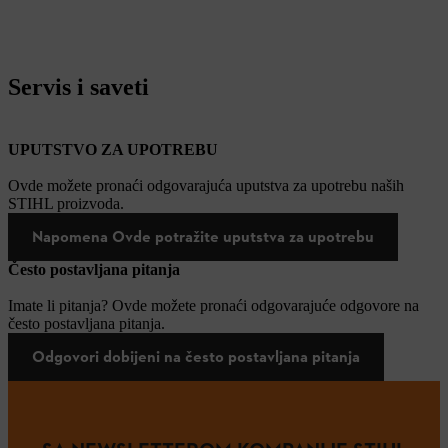
Servis i saveti
UPUTSTVO ZA UPOTREBU
Ovde možete pronaći odgovarajuća uputstva za upotrebu naših
STIHL proizvoda.
Napomena Ovde potražite uputstva za upotrebu
Često postavljana pitanja
Imate li pitanja? Ovde možete pronaći odgovarajuće odgovore na
često postavljana pitanja.
Odgovori dobijeni na često postavljana pitanja