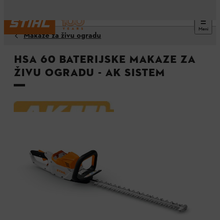
Meni
Makaze za živu ogradu
HSA 60 baterijske makaze za
živu ogradu - AK Sistem