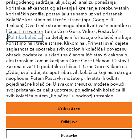
prilagođenog sadržaja, uključujući analizu ponašanja
korisnika, efikasnost oglašavanja i kreiranje sveobuhvatnih
korisničkih profila, postavljaju se samo uz vaš pristanak.
Kolačiće koristimo mi i treće strane (npr. Google ili
STIHL FAQ
Tealium). Ove treće strane mogu obrađivati vaše podatke o
ličnosti i izvan teritorije Crne Gore. Vidite „Postavke” i
IHR BROWSER WIRD NICHT
„
Politiku kolačića
” za detaljne informacije o kolačićima koje
koristimo mi i treće strane. Klikom na „Prihvati sve” dajete
UNTERSTÜTZT
saglasnost za upotrebu svih opcionih kolačića i povezanu
Servis
obradu podataka, u skladu sa članom 165 stav 6 Zakona o
elektronskim komunikacijama Crne Gore i članom 10 stav 1
Sie nutzen einen Browser, den wir noch nicht unterstützen. Für
Zakona o zaštiti podataka o ličnosti Crne Gore.Klikom na
eine optimale Nutzung unserer Seite empfehlen wir Ihnen, zu
„Odbij sve” odbijate upotrebu svih kolačića koji nisu strogo
neophodni. Putem Postavki možete prihvatiti ili odbiti
einem der folgenden Browser zu wechseln:
pojedinačne kolačiće. U svakom trenutku možete povući
Politika privatnosti
Pravni osnovi
Kolačići
svoj pristanak za dalju upotrebu pojedinačnih kolačića ili
svih kolačića putem „Kolačića” u podnožju stranice.
Pravne informacije
Firefox
Chrome
Prihvati sve
Safari
Edge
STIHL d.o.o., Prekonoška 24, 11077 Beograd
Odbij sve
Postavke