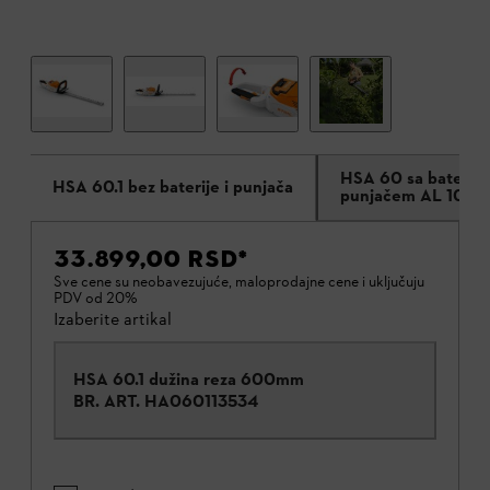
HSA 60 sa baterijo
HSA 60.1 bez baterije i punjača
punjačem AL 101
33.899,00 RSD
*
Sve cene su neobavezujuće, maloprodajne cene i uključuju
PDV od 20%
Izaberite artikal
HSA 60.1 dužina reza 600mm
BR. ART.
HA060113534