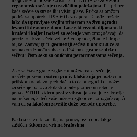
mogućnošću možete koristiti STIHL HSA 60
za visoko
ergonomsko sečenje u različitim položajima
, fna primer
kada sečete sa strane ili u visini glave. Ručka sa omčom
podržava upotrebu HSA 60 bez napora. Takođe možete
lako da upravljate svojim trimerom za živu ogradu
levom ili desnom rukom
.
Laserski rezani, dijamantski
brušeni i kaljeni noževi za sečenje
vam omogućavaju da
precizno i brzo sečete velike žive ograde, žbunje i druge
biljke. Zahvaljujući
geometriji sečiva u obliku suze
sa
razmakom između zubaca od 34 mm,
grane se drže u
sečivu
i
čisto seku sa odličnim performansama sečenja
.
Ako se čvrste grane zaglave u noževima za sečenje,
možete pokrenuti
sistem protiv blokiranja
jednostavnim
pritiskom na glavni prekidač, a to će omogućiti da noževi
za sečenje ponovo slobodno rade promenom rotacije
pravca.
STIHL sistem protiv vibracija
smanjuje vibracije
na ručkama, štiteći vaše mišiće i zglobove i omogućavajući
vam da
sa lakoćom završite duže periode upotrebe
.
Kada sečete u blizini tla, na primer, rezni dodatak je
zaštićen
štitom za vrh na šrafovima
.