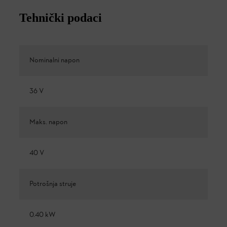
Tehnički podaci
Nominalni napon
36 V
Maks. napon
40 V
Potrošnja struje
0.40 kW