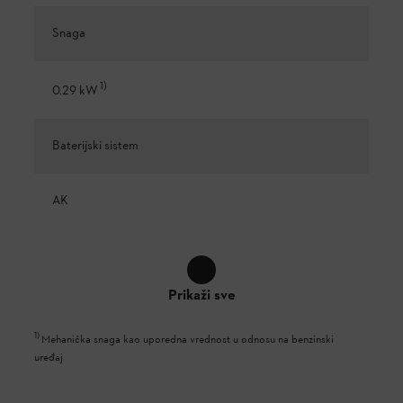
Snaga
1
)
0.29 kW
Baterijski sistem
AK
Prikaži sve
1
)
Mehanička snaga kao uporedna vrednost u odnosu na benzinski
uređaj