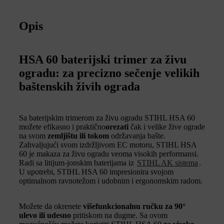
Opis
HSA 60 baterijski trimer za živu
ogradu: za precizno sečenje velikih
baštenskih živih ograda
Sa baterijskim trimerom za živu ogradu STIHL HSA 60
možete efikasno i praktično
orezati
čak i velike žive ograde
na svom
zemljištu ili tokom
održavanja bašte.
Zahvaljujući svom izdržljivom EC motoru, STIHL HSA
60 je makaza za živu ogradu veoma visokih performansi.
Radi sa litijum-jonskim baterijama iz
STIHL AK sistema
.
U upotrebi, STIHL HSA 60 impresionira svojom
optimalnom ravnotežom i udobnim i ergonomskim radom.
Možete da okrenete
višefunkcionalnu ručku za 90°
ulevo ili udesno
pritiskom na dugme. Sa ovom