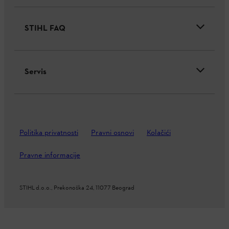
STIHL FAQ
Servis
Politika privatnosti
Pravni osnovi
Kolačići
Pravne informacije
STIHL d.o.o., Prekonoška 24, 11077 Beograd