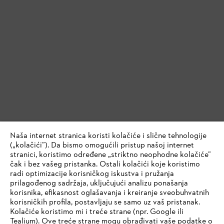
Naša internet stranica koristi kolačiće i slične tehnologije
(„kolačići”). Da bismo omogućili pristup našoj internet
stranici, koristimo određene „striktno neophodne kolačiće”
čak i bez vašeg pristanka. Ostali kolačići koje koristimo
radi optimizacije korisničkog iskustva i pružanja
prilagođenog sadržaja, uključujući analizu ponašanja
korisnika, efikasnost oglašavanja i kreiranje sveobuhvatnih
korisničkih profila, postavljaju se samo uz vaš pristanak.
Kolačiće koristimo mi i treće strane (npr. Google ili
Tealium). Ove treće strane mogu obrađivati vaše podatke o