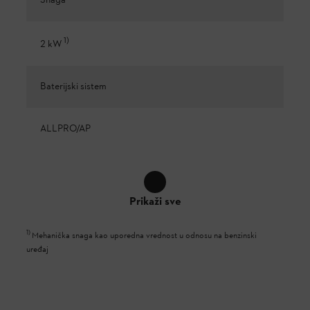
Snaga
1
)
2 kW
Baterijski sistem
ALLPRO/AP
Prikaži sve
1
)
Mehanička snaga kao uporedna vrednost u odnosu na benzinski
uređaj