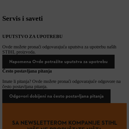
Servis i saveti
UPUTSTVO ZA UPOTREBU
Ovde možete pronaći odgovarajuća uputstva za upotrebu naših
STIHL proizvoda.
Napomena Ovde potražite uputstva za upotrebu
Često postavljana pitanja
Imate li pitanja? Ovde možete pronaći odgovarajuće odgovore na
često postavljana pitanja.
Odgovori dobijeni na često postavljana pitanja
SA NEWSLETTEROM KOMPANIJE STIHL