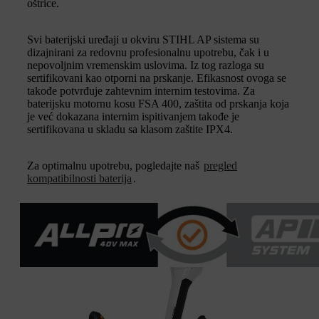
oštrice.
Svi baterijski uređaji u okviru STIHL AP sistema su
dizajnirani za redovnu profesionalnu upotrebu, čak i u
nepovoljnim vremenskim uslovima. Iz tog razloga su
sertifikovani kao otporni na prskanje. Efikasnost ovoga se
takođe potvrđuje zahtevnim internim testovima. Za
baterijsku motornu kosu FSA 400, zaštita od prskanja koja
je već dokazana internim ispitivanjem takođe je
sertifikovana u skladu sa klasom zaštite IPX4.
Za optimalnu upotrebu, pogledajte naš
pregled
kompatibilnosti baterija
.