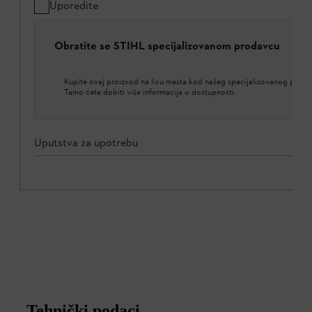
Uporedite
Obratite se STIHL specijalizovanom prodavcu
Kupite ovaj proizvod na licu mesta kod našeg specijalizovanog proda
Tamo ćete dobiti više informacija o dostupnosti.
Uputstva za upotrebu
Tehnički podaci