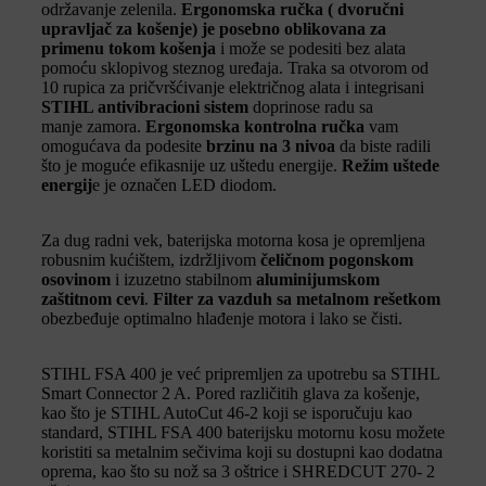
održavanje zelenila.
Ergonomska ručka ( dvoručni
upravljač za košenje) je posebno oblikovana za
primenu tokom košenja
i može se podesiti bez alata
pomoću sklopivog steznog uređaja. Traka sa otvorom od
10 rupica za pričvršćivanje električnog alata i integrisani
STIHL antivibracioni sistem
doprinose radu sa
manje zamora.
Ergonomska kontrolna ručka
vam
omogućava da podesite
brzinu na 3 nivoa
da biste radili
što je moguće efikasnije uz uštedu energije.
Režim uštede
energij
e je označen LED diodom.
Za dug radni vek, baterijska motorna kosa je opremljena
robusnim kućištem, izdržljivom
čeličnom pogonskom
osovinom
i izuzetno stabilnom
aluminijumskom
zaštitnom cevi
.
Filter za vazduh sa metalnom rešetkom
obezbeđuje optimalno hlađenje motora i lako se čisti.
STIHL FSA 400 je već pripremljen za upotrebu sa STIHL
Smart Connector 2 A. Pored različitih glava za košenje,
kao što je STIHL AutoCut 46-2 koji se isporučuju kao
standard, STIHL FSA 400 baterijsku motornu kosu možete
koristiti sa metalnim sečivima koji su dostupni kao dodatna
oprema, kao što su nož sa 3 oštrice i SHREDCUT 270- 2