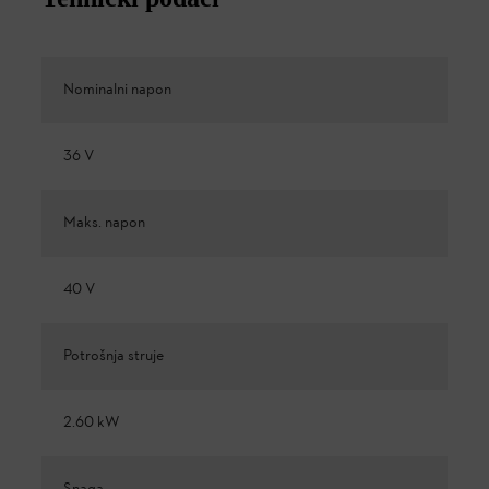
Nominalni napon
36 V
Maks. napon
40 V
Potrošnja struje
2.60 kW