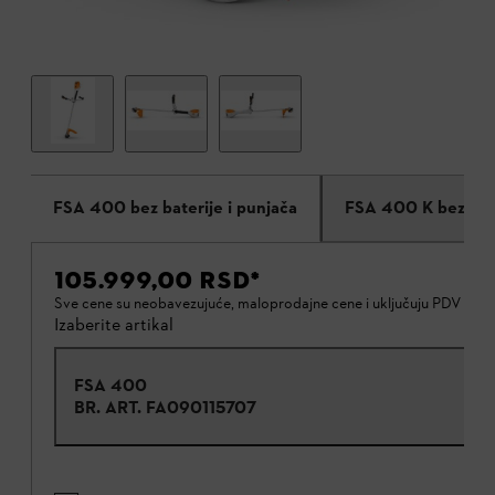
FSA 400 bez baterije i punjača
FSA 400 K bez bate
105.999,00 RSD
*
Sve cene su neobavezujuće, maloprodajne cene i uključuju PDV od
Izaberite artikal
FSA 400
BR. ART.
FA090115707