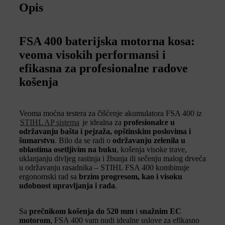
Opis
FSA 400 baterijska motorna kosa:
veoma visokih performansi i
efikasna za profesionalne radove
košenja
Veoma moćna testera za čišćenje akumulatora FSA 400 iz
STIHL AP sistema
je idealna za
profesionalce u
održavanju bašta i pejzaža, opštinskim poslovima i
šumarstvu
. Bilo da se radi o
održavanju zelenila u
oblastima osetljivim na buku
, košenja visoke trave,
uklanjanju divljeg rastinja i žbunja ili sečenju malog drveća
u održavanju rasadnika – STIHL FSA 400 kombinuje
ergonomski rad sa
brzim progresom, kao i visoku
udobnost upravljanja i rada
.
Sa
prečnikom košenja do 520 mm
i
snažnim EC
motorom
, FSA 400 vam nudi idealne uslove za efikasno