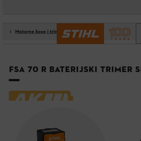
Motorne kose i trimeri
FSA 70 R baterijski trimer S