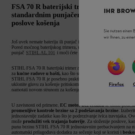
FSA 70 R baterijski trimer u kompletu 
IHR BROW
standardnim punjačem AL 101: efikasno 
poslove košenja
Sie nutzen einen 
wir Ihnen, zu ein
Još uvek nemate bateriju ili punjač iz
STIHL AK sistema
? Onda
Pored moćnog baterijskog trimera, u kompletu ćete dobiti i litij
punjač
STIHL AL 101
i moći ćete odmah da počnete sa radom.
STIHL FSA 70 R baterijski trimer mpresionira svojom kombinacij
za
kućne radove u bašti,
kao što su
košenje trave srednje visin
STIHL FSA 70 R je posebno praktičan zahvaljujući
sistemu Rap
Firefox
uklonite glavu za košenje pritiskom na dugme. Uz Advanced Eas
namotati novom strunom za košenje.
U zavisnosti od primene,
EC motor bez četkica
se može podesiti
promenljive kontrole brzine sa 2 podešavanja brzine
. Izaberi
jednostavnije zadatke kao što je podrezivanje ivica travnjaka. Ovo 
može
produžiti vek trajanja baterije
. Za složenije poslove, kao
punu brzinu STIHL FSA 70 R jednostavnim prebacivanjem na niv
automatski prilagođava dodatku za sečenje koji se koristi i
besko