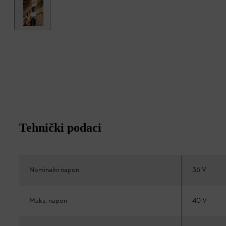
Tehnički podaci
Nominalni napon
36 V
Maks. napon
40 V