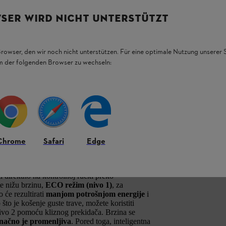
sa AK 20 baterijom i
SER WIRD NICHT UNTERSTÜTZT
i praktično obavljajte
Browser, den wir noch nicht unterstützen. Für eine optimale Nutzung unserer
em der folgenden Browser zu wechseln:
 vredi kupiti STIHL FSA 70 R u kompletu.
um-jonsku bateriju
STIHL AK 20
i standardni
om dobrih performansi sečenja i male težine
e, sečenje ivica travnjaka i rad na čišćenju
.
id Click
. Ovo vam omogućava da brzo i lako
Chrome
Safari
Edge
ySpool, glava za košenje može se ručno
 direktno na kontrolnoj ručki preko
te nižu brzinu,
ECO režim (nivo 1)
, za
će rezultirati
manjom potrošnjom energije
i
 što je košenje guste trave, možete koristiti
o 2 pomoću kliznog prekidača. Brzina se
načno je promenljiva
. Pored toga, inteligentna