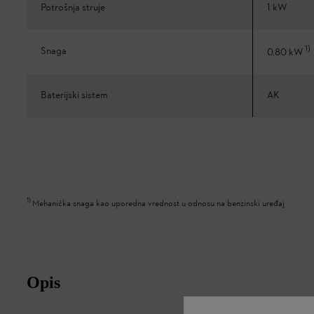
Potrošnja struje
1 kW
1
)
Snaga
0.80 kW
Baterijski sistem
AK
1
)
Mehanička snaga kao uporedna vrednost u odnosu na benzinski uređaj
Opis