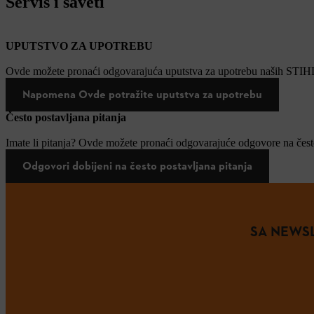
Servis i saveti
UPUTSTVO ZA UPOTREBU
Ovde možete pronaći odgovarajuća uputstva za upotrebu naših STIH
Napomena Ovde potražite uputstva za upotrebu
Često postavljana pitanja
Imate li pitanja? Ovde možete pronaći odgovarajuće odgovore na često
Odgovori dobijeni na često postavljana pitanja
SA NEWSL