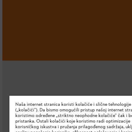
Kompanija
Naša internet stranica koristi kolačiće i slične tehnologije
(„kolačići”). Da bismo omogućili pristup našoj internet stra
O nama
koristimo određene „striktno neophodne kolačiće” čak i b
pristanka. Ostali kolačići koje koristimo radi optimizacije
Preuzmite katalog
korisničkog iskustva i pružanja prilagođenog sadržaja, ukl