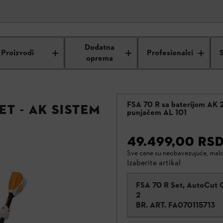
Dodatna
Proizvodi
Profesionalci
oprema
FSA 70 R sa baterijom AK 2
ET - AK sistem
punjačem AL 101
49.499,00 RS
Sve cene su neobavezujuće, mal
Izaberite artikal
FSA 70 R Set, AutoCut C
2
BR. ART.
FA070115713