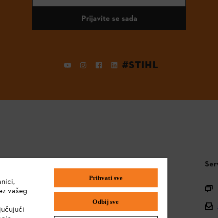
Prijavite se sada
#STIHL
STIHL FAQ
Ser
Prihvati sve
nici,
Pitanja o asortimanu
ez vašeg
Odbij sve
Uputstva za upotrebu
jučujući