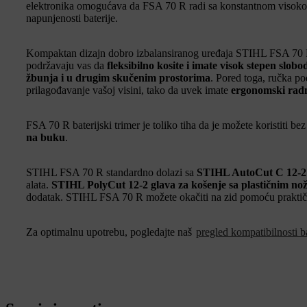
elektronika omogućava da FSA 70 R radi sa konstantnom visok
napunjenosti baterije.
Kompaktan dizajn dobro izbalansiranog uređaja STIHL FSA 70
podržavaju vas da
fleksibilno kosite i imate visok stepen slob
žbunja i u drugim skučenim prostorima
. Pored toga, ručka po
prilagođavanje vašoj visini, tako da uvek imate
ergonomski radn
FSA 70 R baterijski trimer je toliko tiha da je možete koristiti bez
na buku
.
STIHL FSA 70 R standardno dolazi sa
STIHL AutoCut C 12-2 
alata.
STIHL PolyCut 12-2 glava za košenje sa plastičnim no
dodatak. STIHL FSA 70 R možete okačiti na zid pomoću praktič
Za optimalnu upotrebu, pogledajte naš
pregled kompatibilnosti ba