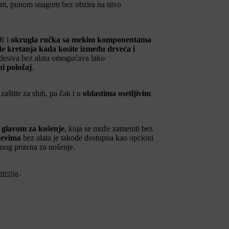
om, punom snagom bez obzira na nivo
 R i
okrugla ručka sa mekim komponentama
ode kretanja kada kosite između drveća i
desiva bez alata omogućava lako
i položaj
.
 zaštite za sluh, pa čak i u
oblastima osetljivim
glavom za košenje
, koja se može zameniti bez
ževima
bez alata je takođe dostupna kao opcioni
nog prstena za nošenje.
terija
.