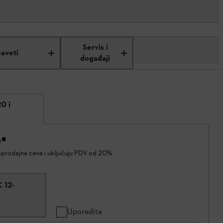
Servis i
Saveti
događaji
0 i
D
*
oprodajne cene i uključuju PDV od 20%
 12-
Uporedite