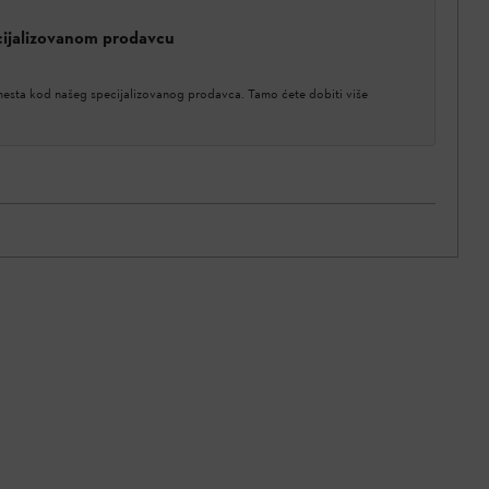
cijalizovanom prodavcu
 mesta kod našeg specijalizovanog prodavca. Tamo ćete dobiti više