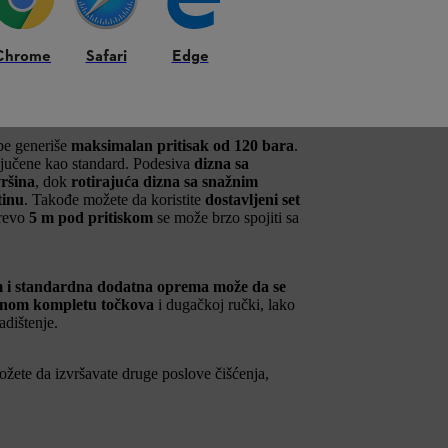
Chrome
Safari
Edge
e površine u bašti poput terasa, stepenica ili
tač pod pritiskom savršena opcija.
RE 80 je
lako okretan
.
pe generiše
maksimalan pritisak od 120 bara
.
ključene kao standard. Podesiva
dizna sa
vršina
, dok
rotirajuća dizna sa snažnim
tinu
. Takođe možete da koristite
dostavljeni set
Crevo
5 m pod pritiskom
se može brzo spojiti sa
m i standardna dodatna oprema može da se
anom kompletu točkova
i dugačkoj ručki, lako
adištenje.
žete da izvršavate druge poslove čišćenja,