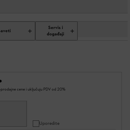
Servis i
Saveti
događaji
*
oprodajne cene i uključuju PDV od 20%
Uporedite