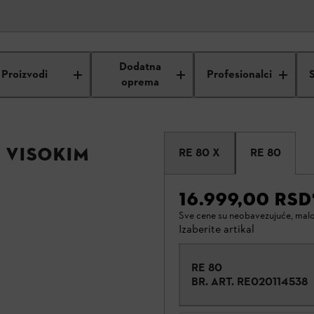
Dodatna
Proizvodi
Profesionalci
oprema
 visokim
RE 80 X
RE 80
16.999,00 RSD
Sve cene su neobavezujuće, mal
Izaberite artikal
RE 80
BR. ART.
RE020114538