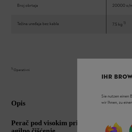
Broj obrtaja
20000 o/m
1
)
Težina uređaja bez kabla
7.5 kg
1
)
Operativni
IHR BROW
Sie nutzen einen 
Opis
wir Ihnen, zu ein
Perač pod visokim pritiskom RE 80: sna
agilno čišćenje