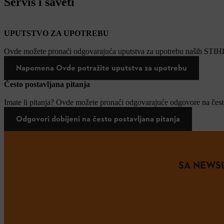
Servis i saveti
UPUTSTVO ZA UPOTREBU
Ovde možete pronaći odgovarajuća uputstva za upotrebu naših STIH
Napomena Ovde potražite uputstva za upotrebu
Često postavljana pitanja
Imate li pitanja? Ovde možete pronaći odgovarajuće odgovore na često
Odgovori dobijeni na često postavljana pitanja
SA NEWSL