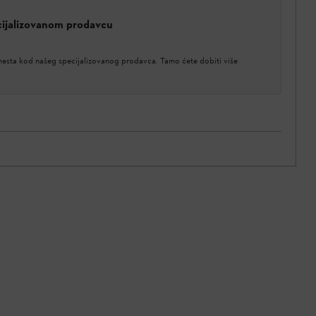
cijalizovanom prodavcu
 mesta kod našeg specijalizovanog prodavca. Tamo ćete dobiti više