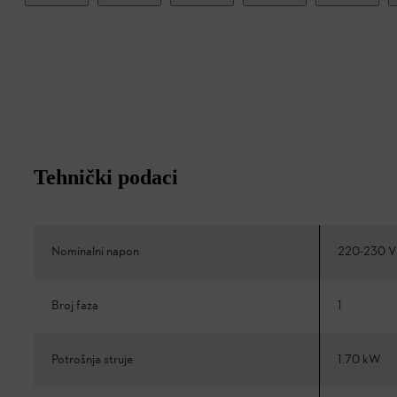
Tehnički podaci
Nominalni napon
220-230 V
Broj faza
1
Potrošnja struje
1.70 kW