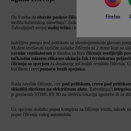
Firefox
Da li treba da
obavite poslove čišćenja
u kući ili da očistite manj
možda baštenskog nameštaja? Tada je STIHL RE 80 električni čis
Zahvaljujući svojoj
maloj težini
i kompaktnom dizajnu, STIHL 
Izdržljiva pumpa pod pritiskom sa aluminijumskom glavom pum
Možete izvršavati različite zadatke čišćenja sa 2 dizne koje su u
ravnim ventilatorom
je idealna za brzo
čišćenje osetljivijih po
tačkastim mlazem efikasno uklanja čak i tvrdokornu prljavš
čišćenja sa sprejom
za dostizanje još boljih rezultata čišćenja. 
kućištem i cevi
pomoću brzih spojnica
.
Kada završite čišćenje, cev
pod pritiskom, crevo pod pritisko
skladišti direktno na električnom alatu
. Zahvaljujući
integris
je premestiti STIHL RE 80 na sledeću lokaciju upotrebe ili za skl
Uz opcione dodatke poput kompleta za čišćenje vozila, takođe mo
poput čišćenja vašeg automobila.