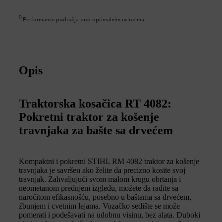
1
)
Performanse područja pod optimalnim uslovima
Opis
Traktorska kosačica RT 4082:
Pokretni traktor za košenje
travnjaka za bašte sa drvećem
Kompaktni i pokretni STIHL RM 4082 traktor za košenje
travnjaka je savršen ako želite da precizno kosite svoj
travnjak. Zahvaljujući svom malom krugu obrtanja i
neometanom prednjem izgledu, možete da radite sa
naročitom efikasnošću, posebno u baštama sa drvećem,
žbunjem i cvetnim lejama. Vozačko sedište se može
pomerati i podešavati na udobnu visinu, bez alata. Duboki