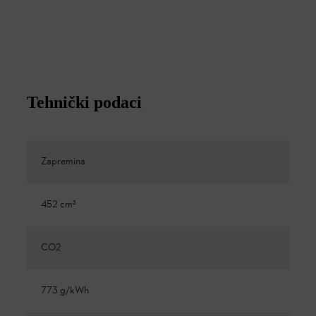
Tehnički podaci
Zapremina
452 cm³
CO2
773 g/kWh