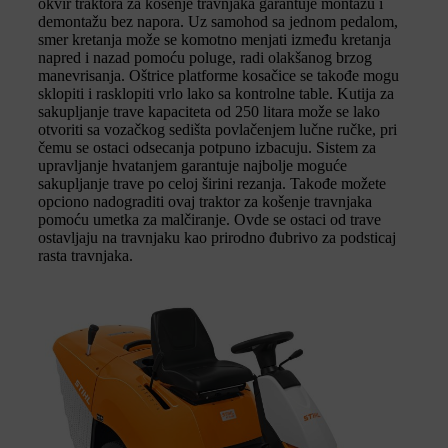
okvir traktora za košenje travnjaka garantuje montažu i
demontažu bez napora. Uz samohod sa jednom pedalom,
smer kretanja može se komotno menjati između kretanja
napred i nazad pomoću poluge, radi olakšanog brzog
manevrisanja. Oštrice platforme kosačice se takođe mogu
sklopiti i rasklopiti vrlo lako sa kontrolne table. Kutija za
sakupljanje trave kapaciteta od 250 litara može se lako
otvoriti sa vozačkog sedišta povlačenjem lučne ručke, pri
čemu se ostaci odsecanja potpuno izbacuju. Sistem za
upravljanje hvatanjem garantuje najbolje moguće
sakupljanje trave po celoj širini rezanja. Takođe možete
opciono nadograditi ovaj traktor za košenje travnjaka
pomoću umetka za malčiranje. Ovde se ostaci od trave
ostavljaju na travnjaku kao prirodno đubrivo za podsticaj
rasta travnjaka.