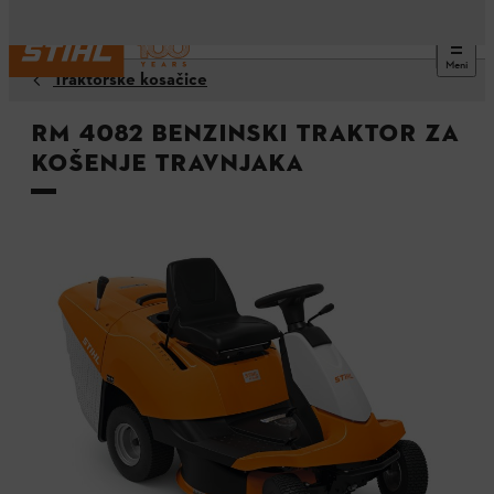
Meni
Traktorske kosačice
RM 4082 benzinski traktor za
košenje travnjaka