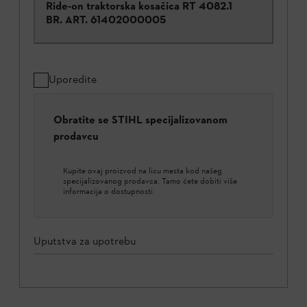
Ride-on traktorska kosačica RT 4082.1
BR. ART.
61402000005
Uporedite
Obratite se STIHL specijalizovanom
prodavcu
Kupite ovaj proizvod na licu mesta kod našeg
specijalizovanog prodavca. Tamo ćete dobiti više
informacija o dostupnosti.
Uputstva za upotrebu