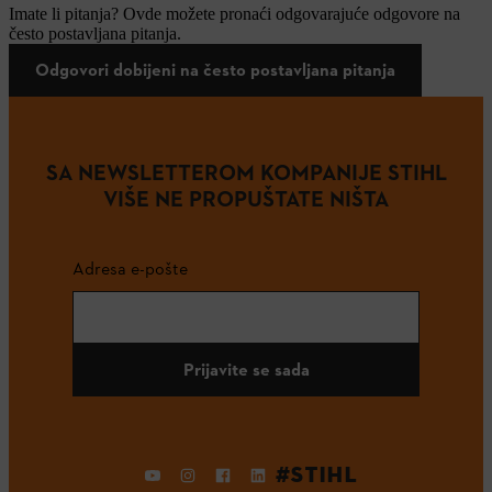
Imate li pitanja? Ovde možete pronaći odgovarajuće odgovore na
često postavljana pitanja.
Odgovori dobijeni na često postavljana pitanja
SA NEWSLETTEROM KOMPANIJE STIHL
VIŠE NE PROPUŠTATE NIŠTA
Adresa e-pošte
Prijavite se sada
#STIHL