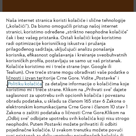
Naša internet stranica koristi kolačiće i slične tehnologije
(„kolačići”). Da bismo omogućili pristup našoj internet
stranici, koristimo određene „striktno neophodne kolačiće”
čak i bez vašeg pristanka. Ostali kolačići koje koristimo
radi optimizacije korisničkog iskustva i pružanja
Kompanija
prilagođenog sadržaja, uključujući analizu ponašanja
korisnika, efikasnost oglašavanja i kreiranje sveobuhvatnih
korisničkih profila, postavljaju se samo uz vaš pristanak.
Kolačiće koristimo mi i treće strane (npr. Google ili
STIHL FAQ
Tealium). Ove treće strane mogu obrađivati vaše podatke o
ličnosti i izvan teritorije Crne Gore. Vidite „Postavke” i
IHR BROWSER WIRD NICHT
„
Politiku kolačića
” za detaljne informacije o kolačićima koje
koristimo mi i treće strane. Klikom na „Prihvati sve” dajete
UNTERSTÜTZT
saglasnost za upotrebu svih opcionih kolačića i povezanu
Servis
obradu podataka, u skladu sa članom 165 stav 6 Zakona o
elektronskim komunikacijama Crne Gore i članom 10 stav 1
Sie nutzen einen Browser, den wir noch nicht unterstützen. Für
Zakona o zaštiti podataka o ličnosti Crne Gore.Klikom na
eine optimale Nutzung unserer Seite empfehlen wir Ihnen, zu
„Odbij sve” odbijate upotrebu svih kolačića koji nisu strogo
neophodni. Putem Postavki možete prihvatiti ili odbiti
einem der folgenden Browser zu wechseln:
pojedinačne kolačiće. U svakom trenutku možete povući
Politika privatnosti
Pravni osnovi
Kolačići