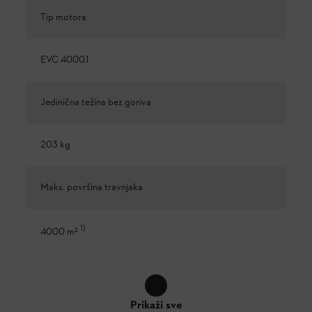
Tip motora
EVC 4000.1
Jedinična težina bez goriva
203 kg
Maks. površina travnjaka
1
)
4000 m²
Prikaži sve