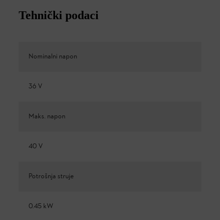
Tehnički podaci
Nominalni napon
36 V
Maks. napon
40 V
Potrošnja struje
0.45 kW