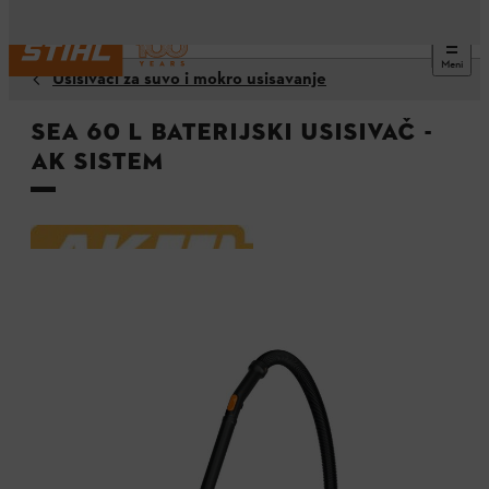
Meni
Usisivači za suvo i mokro usisavanje
SEA 60 L baterijski usisivač -
AK sistem