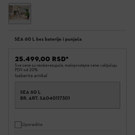
SEA 60 L bez baterije i punjača
25.499,00 RSD
*
Sve cene su neobavezujuće, maloprodajne cene i uključuju
PDV od 20%
Izaberite artikal
SEA 60 L
BR. ART.
SA040117301
Uporedite