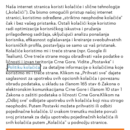
Naša internet stranica koristi kolačiće i slične tehnologije
(„kolačići”). Da bismo omogućili pristup našoj internet
stranici, koristimo određene „striktno neophodne kolačiće”
čak i bez vašeg pristanka. Ostali kolačići koje koristimo
radi optimizacije korisničkog iskustva i pružanja
Kompanija
prilagođenog sadržaja, uključujući analizu ponašanja
korisnika, efikasnost oglašavanja i kreiranje sveobuhvatnih
korisničkih profila, postavljaju se samo uz vaš pristanak.
Kolačiće koristimo mi i treće strane (npr. Google ili
STIHL FAQ
Tealium). Ove treće strane mogu obrađivati vaše podatke o
ličnosti i izvan teritorije Crne Gore. Vidite „Postavke” i
IHR BROWSER WIRD NICHT
„
Politiku kolačića
” za detaljne informacije o kolačićima koje
koristimo mi i treće strane. Klikom na „Prihvati sve” dajete
UNTERSTÜTZT
saglasnost za upotrebu svih opcionih kolačića i povezanu
Servis
obradu podataka, u skladu sa članom 165 stav 6 Zakona o
elektronskim komunikacijama Crne Gore i članom 10 stav 1
Sie nutzen einen Browser, den wir noch nicht unterstützen. Für
Zakona o zaštiti podataka o ličnosti Crne Gore.Klikom na
eine optimale Nutzung unserer Seite empfehlen wir Ihnen, zu
„Odbij sve” odbijate upotrebu svih kolačića koji nisu strogo
neophodni. Putem Postavki možete prihvatiti ili odbiti
einem der folgenden Browser zu wechseln:
pojedinačne kolačiće. U svakom trenutku možete povući
Politika privatnosti
Pravni osnovi
Kolačići
svoj pristanak za dalju upotrebu pojedinačnih kolačića ili
svih kolačića putem „Kolačića” u podnožju stranice.
Pravne informacije
Firefox
Chrome