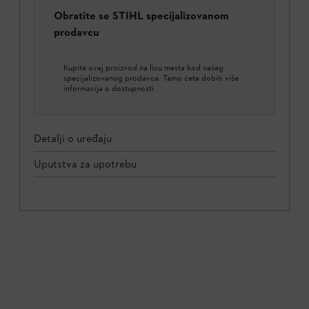
Obratite se STIHL specijalizovanom
prodavcu
Kupite ovaj proizvod na licu mesta kod našeg
specijalizovanog prodavca. Tamo ćete dobiti više
informacija o dostupnosti.
Detalji o uređaju
Uputstva za upotrebu