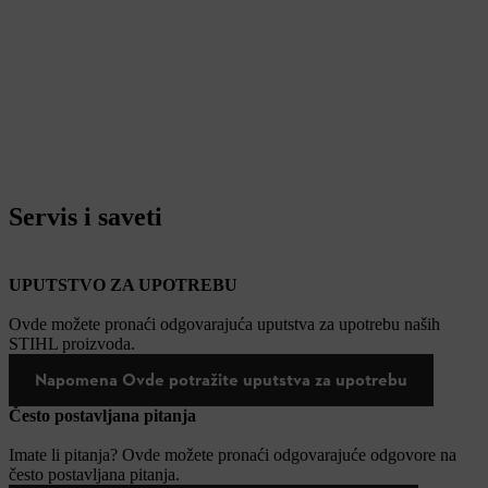
Servis i saveti
UPUTSTVO ZA UPOTREBU
Ovde možete pronaći odgovarajuća uputstva za upotrebu naših
STIHL proizvoda.
Napomena Ovde potražite uputstva za upotrebu
Često postavljana pitanja
Imate li pitanja? Ovde možete pronaći odgovarajuće odgovore na
često postavljana pitanja.