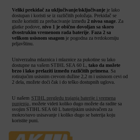
Veliki prekidač za uključivanje/isključivanje
je lako
dostupan i koristi se iz različitih položaja. Prekidač se
može koristiti za prebacivanje između
2 nivoa snage
. Za
glatke podove,
nivo 1 je obično dovoljan sa skoro
dvostrukim vremenom rada baterije
.
Faza 2 sa
velikom usisnom snagom
je pogodna za tvrdokorniju
prljavštinu.
Univerzalna mlaznica i mlaznice za pukotine su lako
dostupne na vašem STIHL SEA 60 L,
tako da možete
brzo i lako prelaziti između različitih primena
. Sa
rotirajućim usisnim crevom dužine 2,2 m i usisnom cevi od
2 dela, možete doći čak i do teško dostupnih uglova.
U našem
STIHL pregledu trajanja baterije i vremena
punjenja
, možete videti koliko dugo možete da radite sa
svojim STIHL SEA 60 L baterijskim usisivačem za
mokro/suvo usisavanje i koliko dugo se baterija koju
koristite puni.