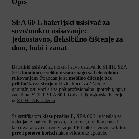
Opis
SEA 60 L baterijski usisivač za
suvo/mokro usisavanje:
jednostavno, fleksibilno čišćenje za
dom, hobi i zanat
Baterijski usisivač za mokro i suvo usisavanje STIHL SEA
60 L
kombinuje veliku usisnu snagu sa fleksibilnim
rukovanjem
. Pogodan je za
mobilno čišćenje bez
priključka za struju
u blizini kuće, za čišćenje
unutrašnjosti vozila i za poluprofesionalnu upotrebu, npr. u
zanatima. STIHL SEA 60 L koristi litijum-jonske baterije
iz
STIHL AK sistema
.
Sa sertifikatom
klase prašine L
, SEA 60 L je idealan za
uklanjanje maltera ili peska, na primer, u radionicama ili
kao deo radova na renoviranju. PET filter element se
lako
pere i ponovo koristi
nakon višestruke upotrebe.