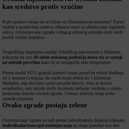
kao sredstvo protiv vrućine
Kako gradovi mogu da se izbore sa klimatskim promenama? Porast
toplote u gradovima zahteva efikasne mere za ublažavanje toplotnih
ostrva. Ozelenjavanje zgrada i drugog urbanog zelenila ovde može
pružiti vredan doprinos.
Trogodišnja empirijska studija Tehničkog univerziteta u Minhenu
pokazuje da oko
40 odsto urbanog područja mora da se sastoji
od zelenih površina
kako bi se omogućile niže temperature.
Prema studiji SZO, gradski parkovi imaju prosečan efekat hlađenja
od 1 stepena Celzijusa, što može imati efekat do 1 kilometar.
Međutim, nije dovoljno samo posaditi drveće. Iako je drveće
neophodno, ono takođe može da ometa mešanje vazduha u uskim
prolazima između visokih zgrada. Urbano zelenilo stoga treba
strateški planirati.
Ovako zgrade postaju zelene
Ozelenjavanje zgrada se radi prema individualnim željama klijenata.
Individualni koncepti ozelenjavanja
su stoga potrebni kao deo