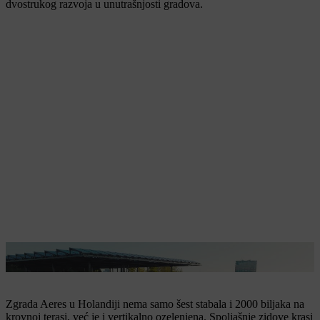
dvostrukog razvoja u unutrašnjosti gradova.
Najzeleniji kampus u Holandiji nalazi se u Almereu.
Zgrada Aeres u Holandiji nema samo šest stabala i 2000 biljaka na
krovnoj terasi, već je i vertikalno ozelenjena. Spoljašnje zidove krasi