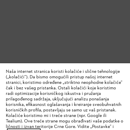
Naša internet stranica koristi kolačiće i slične tehnologije
(„kolačići”). Da bismo omogućili pristup našoj internet
stranici, koristimo određene „striktno neophodne kolačiće”
čak i bez vašeg pristanka. Ostali kolačići koje koristimo
radi optimizacije korisničkog iskustva i pružanja
prilagođenog sadržaja, uključujući analizu ponašanja
korisnika, efikasnost oglašavanja i kreiranje sveobuhvatnih
korisničkih profila, postavljaju se samo uz vaš pristanak.
Kolačiće koristimo mi i treće strane (npr. Google ili
Tealium). Ove treće strane mogu obrađivati vaše podatke o
ličnosti i izvan teritorije Crne Gore. Vidite „Postavke” i