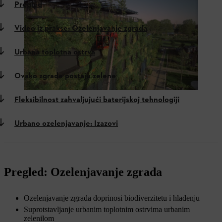
Pregled
Video iz prakse: Ozelenjavanje zgrada
Urbana toplotna ostrva
Ovako zgrade postaju zelene
Fleksibilnost zahvaljujući baterijskoj tehnologiji
Urbano ozelenjavanje: Izazovi
Pregled: Ozelenjavanje zgrada
Ozelenjavanje zgrada doprinosi biodiverzitetu i hlađenju
Suprotstavljanje urbanim toplotnim ostrvima urbanim
zelenilom