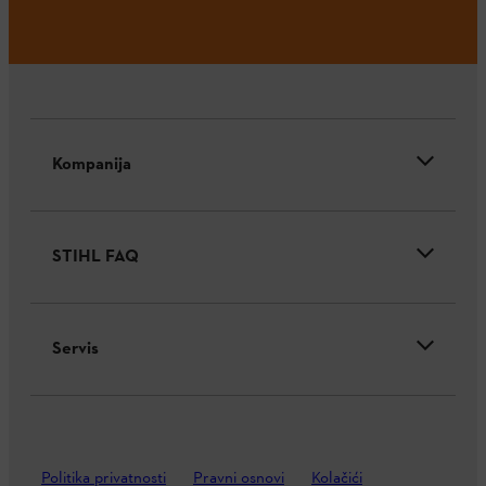
Kompanija
STIHL FAQ
Servis
Politika privatnosti
Pravni osnovi
Kolačići