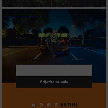
ALLPRO sistem baterija
SA NEWSLETTEROM KOMPANIJE STIHL
VIŠE NE PROPUŠTATE NIŠTA
Adresa e-pošte
Prijavite se sada
#STIHL