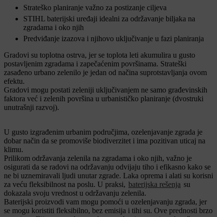
Strateško planiranje važno za postizanje ciljeva
STIHL baterijski uređaji idealni za održavanje biljaka na
zgradama i oko njih
Predviđanje izazova i njihovo uključivanje u fazi planiranja
Gradovi su toplotna ostrva, jer se toplota leti akumulira u gusto
postavljenim zgradama i zapečaćenim površinama. Strateški
zasađeno urbano zelenilo je jedan od načina suprotstavljanja ovom
efektu.
Gradovi mogu postati zeleniji uključivanjem ne samo građevinskih
faktora već i zelenih površina u urbanističko planiranje (dvostruki
unutrašnji razvoj).
U gusto izgrađenim urbanim područjima, ozelenjavanje zgrada je
dobar način da se promoviše biodiverzitet i ima pozitivan uticaj na
klimu.
Prilikom održavanja zelenila na zgradama i oko njih, važno je
osigurati da se radovi na održavanju odvijaju tiho i efikasno kako se
ne bi uznemiravali ljudi unutar zgrade. Laka oprema i alati su korisni
za veću fleksibilnost na poslu. U praksi,
baterijska rešenja
su
dokazala svoju vrednost u održavanju zelenila.
Baterijski proizvodi vam mogu pomoći u ozelenjavanju zgrada, jer
se mogu koristiti fleksibilno, bez emisija i tihi su. Ove prednosti brzo