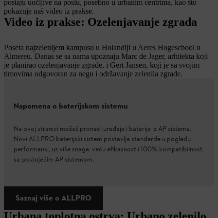
postaju uočljive na poslu, posebno u urbanim centrima, kao što
pokazuje naš video iz prakse.
Video iz prakse: Ozelenjavanje zgrada
Poseta najzelenijem kampusu u Holandiji u Aeres Hogeschool u
Almereu. Danas se sa nama upoznaju Marc de Jager, arhitekta koji
je planirao ozelenjavanje zgrade, i Gert Jansen, koji je sa svojim
timovima odgovoran za negu i održavanje zelenila zgrade.
Napomena o baterijskom sistemu
Na ovoj stranici možeš pronaći uređaje i baterije iz AP sistema.
Novi ALLPRO baterijski sistem postavlja standarde u pogledu
performansi, uz više snage, veću efikasnost i 100% kompatibilnost
sa postojećim AP sistemom.
Saznaj više o ALLPRO
Urbana toplotna ostrva: Urbano zelenilo