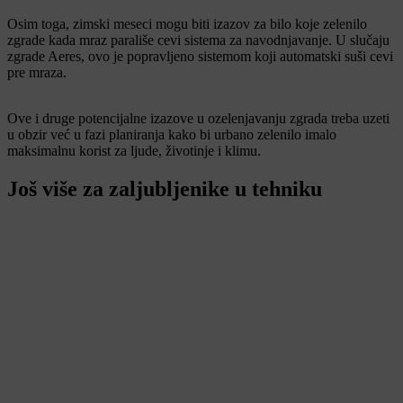
Osim toga, zimski meseci mogu biti izazov za bilo koje zelenilo
zgrade kada mraz parališe cevi sistema za navodnjavanje. U slučaju
zgrade Aeres, ovo je popravljeno sistemom koji automatski suši cevi
pre mraza.
Ove i druge potencijalne izazove u ozelenjavanju zgrada treba uzeti
u obzir već u fazi planiranja kako bi urbano zelenilo imalo
maksimalnu korist za ljude, životinje i klimu.
Još više za zaljubljenike u tehniku