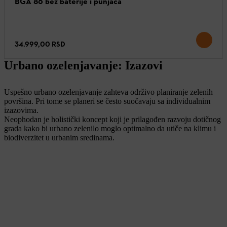
BGA 86 bez baterije i punjača
34.999,00 RSD
Urbano ozelenjavanje: Izazovi
Uspešno urbano ozelenjavanje zahteva održivo planiranje zelenih
površina. Pri tome se planeri se često suočavaju sa individualnim
izazovima.
Neophodan je holistički koncept koji je prilagođen razvoju dotičnog
grada kako bi urbano zelenilo moglo optimalno da utiče na klimu i
biodiverzitet u urbanim sredinama.