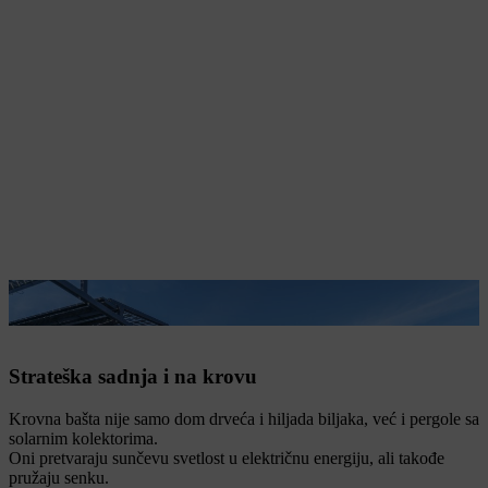
Solarni kolektori pružaju hlad za biljke.
Strateška sadnja i na krovu
Krovna bašta nije samo dom drveća i hiljada biljaka, već i pergole sa
solarnim kolektorima.
Oni pretvaraju sunčevu svetlost u električnu energiju, ali takođe
pružaju senku.