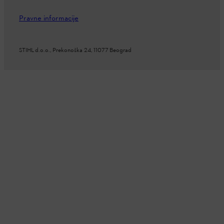
Pravne informacije
STIHL d.o.o., Prekonoška 24, 11077 Beograd