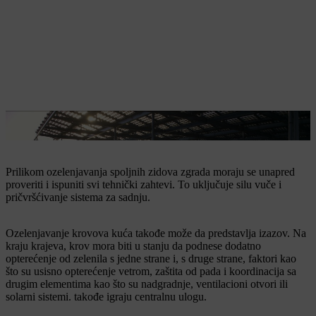
Ozelenjavanje zgrada je veoma zahtevno.
Prilikom ozelenjavanja spoljnih zidova zgrada moraju se unapred
proveriti i ispuniti svi tehnički zahtevi. To uključuje silu vuče i
pričvršćivanje sistema za sadnju.
Ozelenjavanje krovova kuća takođe može da predstavlja izazov. Na
kraju krajeva, krov mora biti u stanju da podnese dodatno
opterećenje od zelenila s jedne strane i, s druge strane, faktori kao
što su usisno opterećenje vetrom, zaštita od pada i koordinacija sa
drugim elementima kao što su nadgradnje, ventilacioni otvori ili
solarni sistemi. takođe igraju centralnu ulogu.