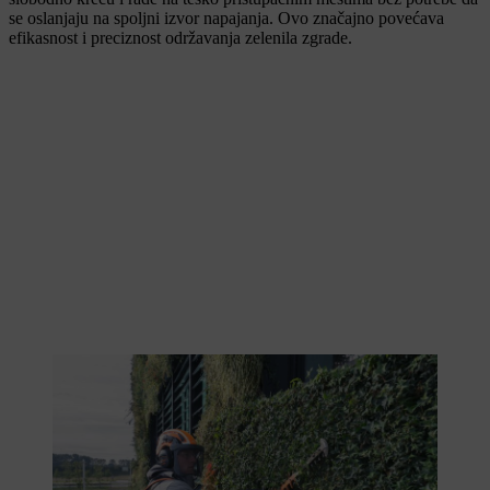
se oslanjaju na spoljni izvor napajanja. Ovo značajno povećava
efikasnost i preciznost održavanja zelenila zgrade.
Snažne makaze za živu ogradu savršene su za održavanje zelenila.