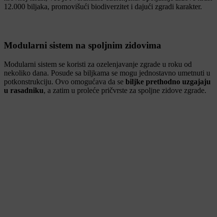
12.000 biljaka, promovišući biodiverzitet i dajući zgradi karakter.
Modularni sistem na spoljnim zidovima
Modularni sistem se koristi za ozelenjavanje zgrade u roku od
nekoliko dana. Posude sa biljkama se mogu jednostavno umetnuti u
potkonstrukciju. Ovo omogućava da se
biljke prethodno uzgajaju
u rasadniku
, a zatim u proleće pričvrste za spoljne zidove zgrade.