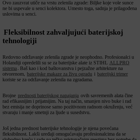
Ovo zauzvrat utiče na vrstu zelenila zgrade: Biljke koje vole sunce
ne bi uspevale u senci kolektora. Umesto toga, sadnja je prilagođena
uslovima u senci.
Fleksibilnost zahvaljujući baterijskoj
tehnologiji
Redovno održavanje zelenila zgrade je neophodno. Profesionalci u
Holandiji opredelili su se za baterijske alate iz STIHL
ALLPRO
sistema
. Baš kao i kod baštovanstva i pejzažne arhitekture na
otvorenom,
baterijske makaze za živu ogradu
i
baterijski trimer
koriste se za održavanje zelenila na zgradama.
Brojne
prednosti baterijskog napajanja
ovih savremenih alata čine
rad efikasnijim i prijatnijim. Na taj način, smanjen nivo buke i rad
bez emisija ne doprinose samo pozitivnom radnom okruženju, već
stvaraju i manje smetnji za ljude u susedstvu.
Još jedna prednost baterijske tehnologije je njena povećana
fleksibilnost. Lakši uređaji omogućavaju profesionalcima da se
slobodno kreću i rade na teško pristupačnim mestima bez potrebe da