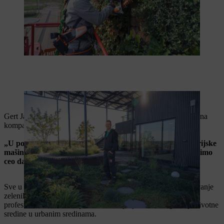
Gert Jansen je odgovoran za održavanje zelenila na zgradama
Gert Jansen je oduševljen performansama baterijskog asortimana
kompanije STIHL
:
„U početku smo imali sumnje, ali ispostavilo se da su baterijske
mašine dovoljno moćne tako da naš posao možemo da radimo
ceo dan.“
Sve u svemu, baterijski uređaji nude održivo rešenje za održavanje
zelenila na zgradama, koje ne samo da olakšava rad
profesionalcima, već doprinosi i smanjenju buke i zagađenja životne
sredine u urbanim sredinama.