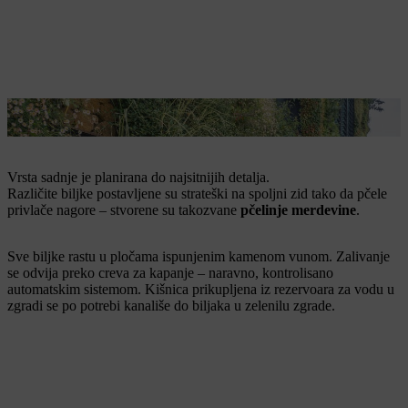
Biljke rastu u pločama sa kamenom vunom.
Vrsta sadnje je planirana do najsitnijih detalja.
Različite biljke postavljene su strateški na spoljni zid tako da pčele
privlače nagore – stvorene su takozvane
pčelinje merdevine
.
Sve biljke rastu u pločama ispunjenim kamenom vunom. Zalivanje
se odvija preko creva za kapanje – naravno, kontrolisano
automatskim sistemom. Kišnica prikupljena iz rezervoara za vodu u
zgradi se po potrebi kanališe do biljaka u zelenilu zgrade.