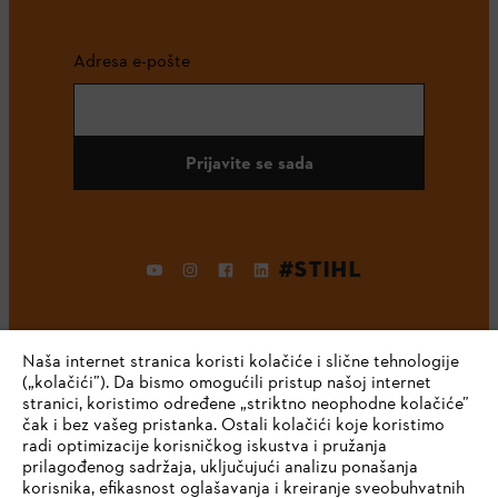
Adresa e-pošte
Prijavite se sada
#STIHL
Naša internet stranica koristi kolačiće i slične tehnologije
(„kolačići”). Da bismo omogućili pristup našoj internet
stranici, koristimo određene „striktno neophodne kolačiće”
čak i bez vašeg pristanka. Ostali kolačići koje koristimo
radi optimizacije korisničkog iskustva i pružanja
Kompanija
prilagođenog sadržaja, uključujući analizu ponašanja
korisnika, efikasnost oglašavanja i kreiranje sveobuhvatnih