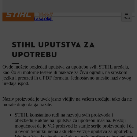
Meni
Usluge i događaji
STIHL UPUTSTVA ZA
UPOTREBU
Ovde možete pogledati uputstva za upotrebu svih STIHL uređaja,
kao što su motorne testere ili makaze za živu ogradu, na srpskom
jeziku i preuzeti ih u PDF formatu. Jednostavno unesite naziv svog
uređaja ispod.
Naziv proizvoda je uvek jasno vidljiv na vašem uređaju, tako da ne
morate dugo da ga tražite.
STIHL konstantno radi na razvoju svih proizvoda i
obezbeđuje aktuelna uputstva za upotrebu mašina. Postoji
mogućnost da je Vaš proizvod iz starije serije proizvodnje i da
u ovom trenutku nema aktuelne verzije uputstva za upotrebu.
Molimo Vas da obratite pažnju na naše brošure za bezbednost.