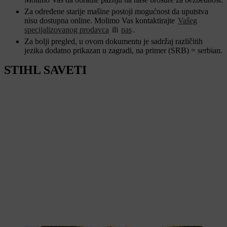
Za određene starije mašine postoji mogućnost da uputstva
nisu dostupna online. Molimo Vas kontaktirajte
Vašeg
specijalizovanog prodavca
ili
nas
.
Za bolji pregled, u ovom dokumentu je sadržaj različitih
jezika dodatno prikazan u zagradi, na primer (SRB) = serbian.
STIHL SAVETI