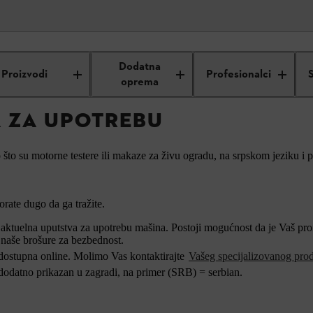
L uputstva za upotrebu
Dodatna
Proizvodi
Profesionalci
oprema
A ZA UPOTREBU
to su motorne testere ili makaze za živu ogradu, na srpskom jeziku i 
rate dugo da ga tražite.
ktuelna uputstva za upotrebu mašina. Postoji mogućnost da je Vaš proiz
 naše brošure za bezbednost.
 dostupna online. Molimo Vas kontaktirajte
Vašeg specijalizovanog pro
 dodatno prikazan u zagradi, na primer (SRB) = serbian.