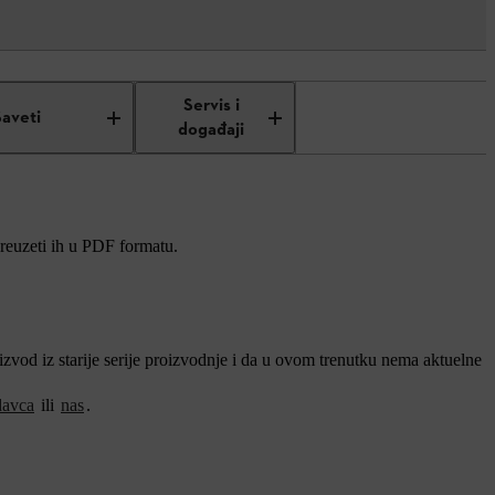
Servis i
Saveti
događaji
preuzeti ih u PDF formatu.
vod iz starije serije proizvodnje i da u ovom trenutku nema aktuelne
davca
ili
nas
.