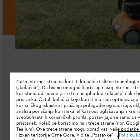
Kompanija
Naša internet stranica koristi kolačiće i slične tehnologije
(„kolačići”). Da bismo omogućili pristup našoj internet stra
O nama
koristimo određene „striktno neophodne kolačiće” čak i b
pristanka. Ostali kolačići koje koristimo radi optimizacije
Preuzmite katalog
korisničkog iskustva i pružanja prilagođenog sadržaja, ukl
analizu ponašanja korisnika, efikasnost oglašavanja i kreir
STIHL Etička linija
sveobuhvatnih korisničkih profila, postavljaju se samo uz 
pristanak. Kolačiće koristimo mi i treće strane (npr. Google
Korporativna stranica
Tealium). Ove treće strane mogu obrađivati vaše podatke 
i izvan teritorije Crne Gore. Vidite „Postavke” i „
Politiku k