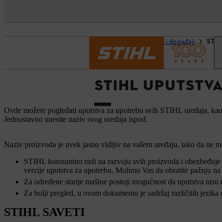
Početna strana
Usluge i događaji
STIH
STIHL UPUTSTV
Ovde možete pogledati uputstva za upotrebu svih STIHL uređaja, kao š
Jednostavno unesite naziv svog uređaja ispod.
Naziv proizvoda je uvek jasno vidljiv na vašem uređaju, tako da ne mo
STIHL konstantno radi na razvoju svih proizvoda i obezbeđuje a
verzije uputstva za upotrebu. Molimo Vas da obratite pažnju na
Za određene starije mašine postoji mogućnost da uputstva nisu
Za bolji pregled, u ovom dokumentu je sadržaj različitih jezika
STIHL SAVETI