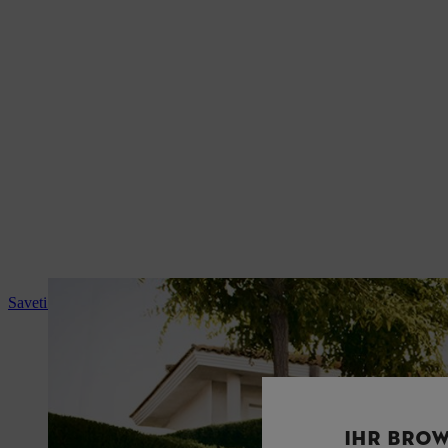
Saveti i upustva za upotrebu
IHR BROW