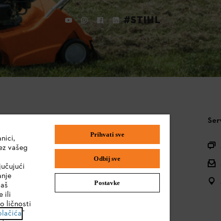
#STIHL
STIHL FAQ
Ser
Prihvati sve
nici,
Pitanja o asortimanu
ez vašeg
Odbij sve
Uputstva za upotrebu
jučujući
anje
Postavke
vaš
 ili
o ličnosti
olačića
”