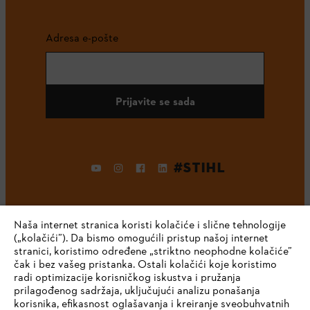
Adresa e-pošte
Prijavite se sada
#STIHL
Naša internet stranica koristi kolačiće i slične tehnologije
(„kolačići”). Da bismo omogućili pristup našoj internet
stranici, koristimo određene „striktno neophodne kolačiće”
čak i bez vašeg pristanka. Ostali kolačići koje koristimo
radi optimizacije korisničkog iskustva i pružanja
Kompanija
prilagođenog sadržaja, uključujući analizu ponašanja
korisnika, efikasnost oglašavanja i kreiranje sveobuhvatnih