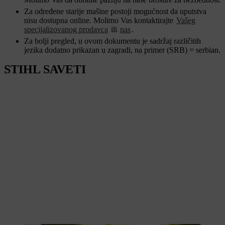
Za određene starije mašine postoji mogućnost da uputstva
nisu dostupna online. Molimo Vas kontaktirajte
Vašeg
specijalizovanog prodavca
ili
nas
.
Za bolji pregled, u ovom dokumentu je sadržaj različitih
jezika dodatno prikazan u zagradi, na primer (SRB) = serbian.
STIHL SAVETI