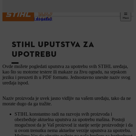
Meni
Usluge i događaji
STIHL UPUTSTVA ZA
UPOTREBU
Ovde možete pogledati uputstva za upotrebu svih STIHL uređaja,
kao što su motorne testere ili makaze za živu ogradu, na srpskom
jeziku i preuzeti ih u PDF formatu. Jednostavno unesite naziv svog
uređaja ispod.
Naziv proizvoda je uvek jasno vidljiv na vašem uređaju, tako da ne
morate dugo da ga tražite.
STIHL konstantno radi na razvoju svih proizvoda i
obezbeđuje aktuelna uputstva za upotrebu mašina. Postoji
mogućnost da je Vaš proizvod iz starije serije proizvodnje i da
u ovom trenutku nema aktuelne verzije uputstva za upotrebu.
Molimo Vas da obratite pažnju na naše brošure za bezbednost.