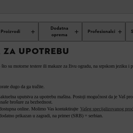
L uputstva za upotrebu
Dodatna
Proizvodi
Profesionalci
oprema
A ZA UPOTREBU
to su motorne testere ili makaze za živu ogradu, na srpskom jeziku i 
rate dugo da ga tražite.
ktuelna uputstva za upotrebu mašina. Postoji mogućnost da je Vaš proiz
 naše brošure za bezbednost.
 dostupna online. Molimo Vas kontaktirajte
Vašeg specijalizovanog pro
 dodatno prikazan u zagradi, na primer (SRB) = serbian.