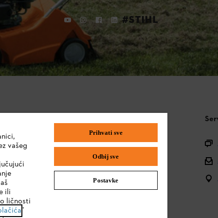
#STIHL
STIHL FAQ
Ser
Prihvati sve
nici,
Pitanja o asortimanu
ez vašeg
Odbij sve
Uputstva za upotrebu
jučujući
anje
Postavke
vaš
 ili
o ličnosti
olačića
”