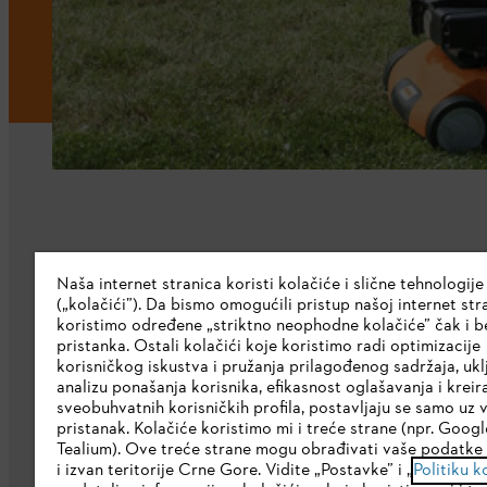
Kompanija
Naša internet stranica koristi kolačiće i slične tehnologije
(„kolačići”). Da bismo omogućili pristup našoj internet stra
O nama
koristimo određene „striktno neophodne kolačiće” čak i b
pristanka. Ostali kolačići koje koristimo radi optimizacije
Preuzmite katalog
korisničkog iskustva i pružanja prilagođenog sadržaja, ukl
analizu ponašanja korisnika, efikasnost oglašavanja i kreir
STIHL Etička linija
sveobuhvatnih korisničkih profila, postavljaju se samo uz 
pristanak. Kolačiće koristimo mi i treće strane (npr. Google
Korporativna stranica
Tealium). Ove treće strane mogu obrađivati vaše podatke 
i izvan teritorije Crne Gore. Vidite „Postavke” i „
Politiku k