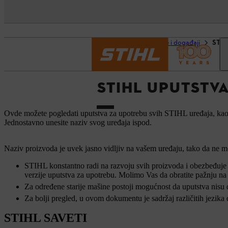
Početna strana
Usluge i događaji
STIH
STIHL UPUTSTV
Ovde možete pogledati uputstva za upotrebu svih STIHL uređaja, kao š
Jednostavno unesite naziv svog uređaja ispod.
Naziv proizvoda je uvek jasno vidljiv na vašem uređaju, tako da ne mo
STIHL konstantno radi na razvoju svih proizvoda i obezbeđuje a
verzije uputstva za upotrebu. Molimo Vas da obratite pažnju na
Za određene starije mašine postoji mogućnost da uputstva nisu
Za bolji pregled, u ovom dokumentu je sadržaj različitih jezika
STIHL SAVETI