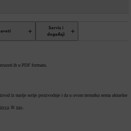
Servis i
Saveti
događaji
preuzeti ih u PDF formatu.
vod iz starije serije proizvodnje i da u ovom trenutku nema aktuelne
davca
ili
nas
.