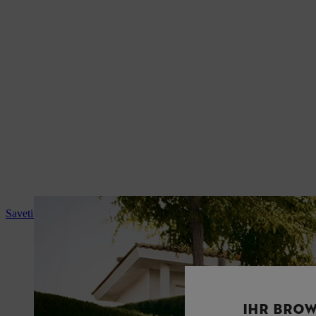
Saveti i upustva za upotrebu
IHR BROW