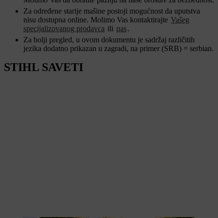
Za određene starije mašine postoji mogućnost da uputstva
nisu dostupna online. Molimo Vas kontaktirajte
Vašeg
specijalizovanog prodavca
ili
nas
.
Za bolji pregled, u ovom dokumentu je sadržaj različitih
jezika dodatno prikazan u zagradi, na primer (SRB) = serbian.
STIHL SAVETI