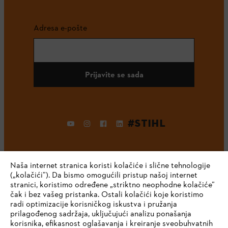
Adresa e-pošte
Prijavite se sada
#STIHL
Naša internet stranica koristi kolačiće i slične tehnologije
(„kolačići”). Da bismo omogućili pristup našoj internet
stranici, koristimo određene „striktno neophodne kolačiće”
čak i bez vašeg pristanka. Ostali kolačići koje koristimo
radi optimizacije korisničkog iskustva i pružanja
Kompanija
prilagođenog sadržaja, uključujući analizu ponašanja
korisnika, efikasnost oglašavanja i kreiranje sveobuhvatnih