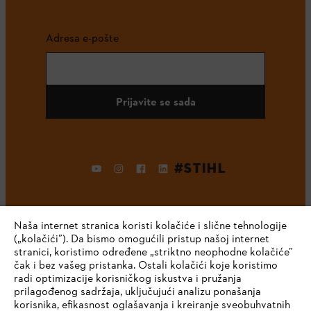
Adresa e-pošte
Prijavite se sada
#STIHL
Naša internet stranica koristi kolačiće i slične tehnologije
(„kolačići”). Da bismo omogućili pristup našoj internet
stranici, koristimo određene „striktno neophodne kolačiće”
čak i bez vašeg pristanka. Ostali kolačići koje koristimo
radi optimizacije korisničkog iskustva i pružanja
Kompanija
prilagođenog sadržaja, uključujući analizu ponašanja
korisnika, efikasnost oglašavanja i kreiranje sveobuhvatnih