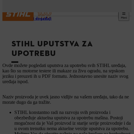
Meni
Usluge i događaji
STIHL UPUTSTVA ZA
UPOTREBU
Ovde možete pogledati uputstva za upotrebu svih STIHL uređaja,
kao što su motorne testere ili makaze za živu ogradu, na srpskom
jeziku i preuzeti ih u PDF formatu. Jednostavno unesite naziv svog
uređaja ispod.
Naziv proizvoda je uvek jasno vidljiv na vašem uređaju, tako da ne
morate dugo da ga tražite.
STIHL konstantno radi na razvoju svih proizvoda i
obezbeđuje aktuelna uputstva za upotrebu mašina. Postoji
mogućnost da je Vaš proizvod iz starije serije proizvodnje i da
u ovom trenutku nema aktuelne verzije uputstva za upotrebu.
Molimo Vas da obratite pažnju na naše brošure za bezbednost.