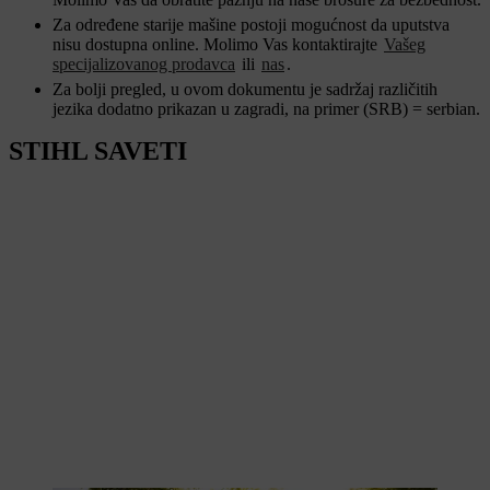
Za određene starije mašine postoji mogućnost da uputstva
nisu dostupna online. Molimo Vas kontaktirajte
Vašeg
specijalizovanog prodavca
ili
nas
.
Za bolji pregled, u ovom dokumentu je sadržaj različitih
jezika dodatno prikazan u zagradi, na primer (SRB) = serbian.
STIHL SAVETI