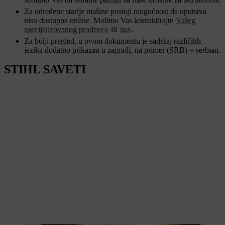
Za određene starije mašine postoji mogućnost da uputstva
nisu dostupna online. Molimo Vas kontaktirajte
Vašeg
specijalizovanog prodavca
ili
nas
.
Za bolji pregled, u ovom dokumentu je sadržaj različitih
jezika dodatno prikazan u zagradi, na primer (SRB) = serbian.
STIHL SAVETI