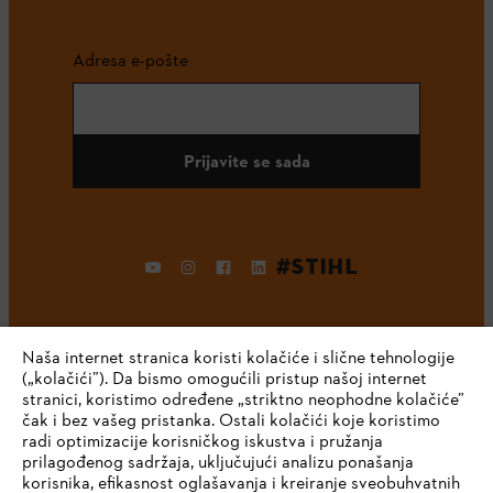
Adresa e-pošte
Prijavite se sada
#STIHL
Naša internet stranica koristi kolačiće i slične tehnologije
(„kolačići”). Da bismo omogućili pristup našoj internet
stranici, koristimo određene „striktno neophodne kolačiće”
čak i bez vašeg pristanka. Ostali kolačići koje koristimo
radi optimizacije korisničkog iskustva i pružanja
Kompanija
prilagođenog sadržaja, uključujući analizu ponašanja
korisnika, efikasnost oglašavanja i kreiranje sveobuhvatnih