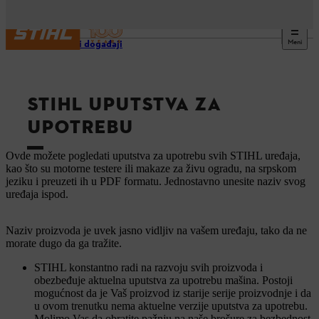
Meni
Usluge i događaji
STIHL UPUTSTVA ZA
UPOTREBU
Ovde možete pogledati uputstva za upotrebu svih STIHL uređaja,
kao što su motorne testere ili makaze za živu ogradu, na srpskom
jeziku i preuzeti ih u PDF formatu. Jednostavno unesite naziv svog
uređaja ispod.
Naziv proizvoda je uvek jasno vidljiv na vašem uređaju, tako da ne
morate dugo da ga tražite.
STIHL konstantno radi na razvoju svih proizvoda i
obezbeđuje aktuelna uputstva za upotrebu mašina. Postoji
mogućnost da je Vaš proizvod iz starije serije proizvodnje i da
u ovom trenutku nema aktuelne verzije uputstva za upotrebu.
Molimo Vas da obratite pažnju na naše brošure za bezbednost.