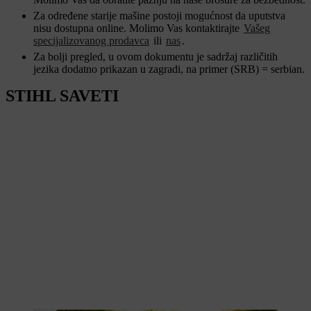
Za određene starije mašine postoji mogućnost da uputstva
nisu dostupna online. Molimo Vas kontaktirajte
Vašeg
specijalizovanog prodavca
ili
nas
.
Za bolji pregled, u ovom dokumentu je sadržaj različitih
jezika dodatno prikazan u zagradi, na primer (SRB) = serbian.
STIHL SAVETI