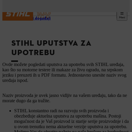
Meni
Usluge i događaji
STIHL UPUTSTVA ZA
UPOTREBU
Ovde možete pogledati uputstva za upotrebu svih STIHL uređaja,
kao što su motorne testere ili makaze za živu ogradu, na srpskom
jeziku i preuzeti ih u PDF formatu. Jednostavno unesite naziv svog
uređaja ispod.
Naziv proizvoda je uvek jasno vidljiv na vašem uređaju, tako da ne
morate dugo da ga tražite.
STIHL konstantno radi na razvoju svih proizvoda i
obezbeđuje aktuelna uputstva za upotrebu mašina. Postoji
mogućnost da je Vaš proizvod iz starije serije proizvodnje i da
u ovom trenutku nema aktuelne verzije uputstva za upotrebu.
Molimo Vas da obratite pažnju na naše brošure za bezbednost.