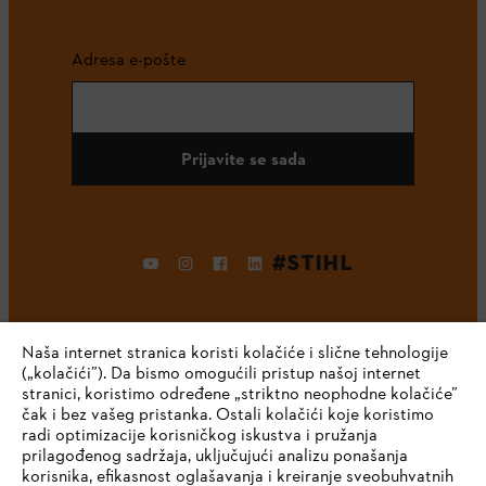
Adresa e-pošte
Prijavite se sada
#STIHL
Naša internet stranica koristi kolačiće i slične tehnologije
(„kolačići”). Da bismo omogućili pristup našoj internet
stranici, koristimo određene „striktno neophodne kolačiće”
čak i bez vašeg pristanka. Ostali kolačići koje koristimo
radi optimizacije korisničkog iskustva i pružanja
Kompanija
prilagođenog sadržaja, uključujući analizu ponašanja
korisnika, efikasnost oglašavanja i kreiranje sveobuhvatnih