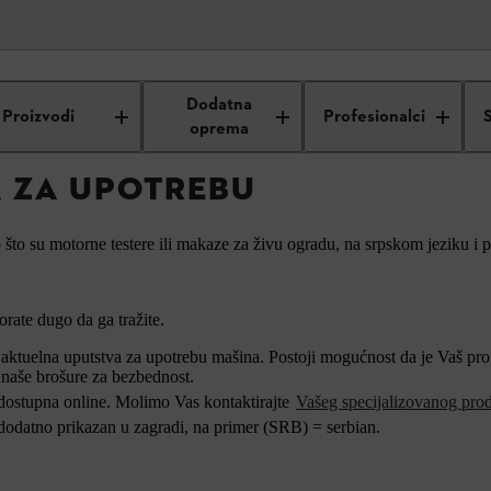
L uputstva za upotrebu
Dodatna
Proizvodi
Profesionalci
oprema
A ZA UPOTREBU
to su motorne testere ili makaze za živu ogradu, na srpskom jeziku i 
rate dugo da ga tražite.
ktuelna uputstva za upotrebu mašina. Postoji mogućnost da je Vaš proiz
 naše brošure za bezbednost.
 dostupna online. Molimo Vas kontaktirajte
Vašeg specijalizovanog pro
 dodatno prikazan u zagradi, na primer (SRB) = serbian.