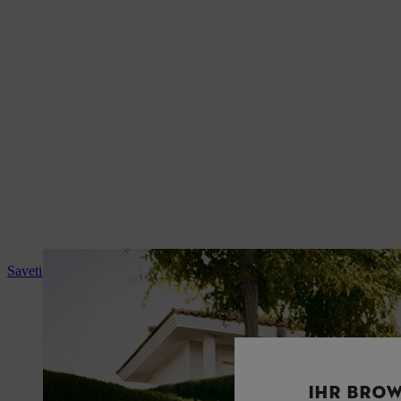
Saveti i upustva za upotrebu
IHR BROW