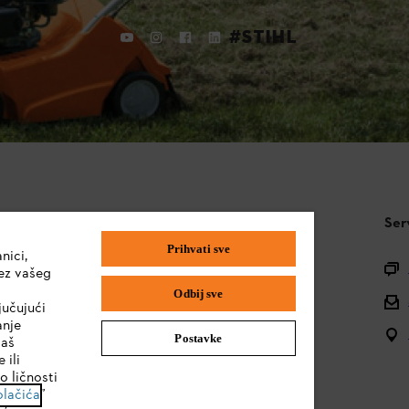
#STIHL
STIHL FAQ
Ser
Prihvati sve
nici,
Pitanja o asortimanu
ez vašeg
Odbij sve
Uputstva za upotrebu
jučujući
anje
Postavke
vaš
 ili
o ličnosti
olačića
”