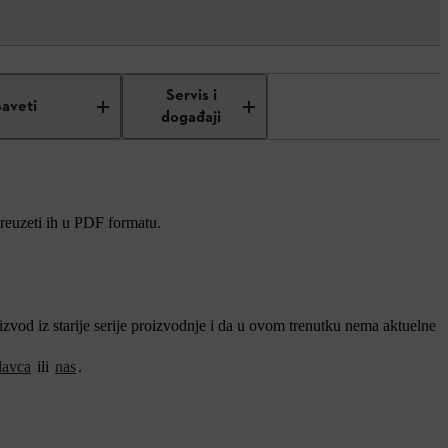
Servis i
Saveti
događaji
preuzeti ih u PDF formatu.
vod iz starije serije proizvodnje i da u ovom trenutku nema aktuelne
davca
ili
nas
.