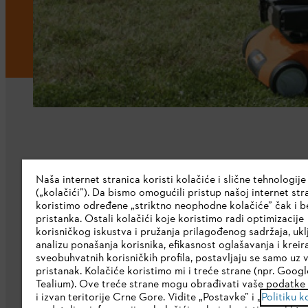
Kompanija
Naša internet stranica koristi kolačiće i slične tehnologije
(„kolačići”). Da bismo omogućili pristup našoj internet stra
O nama
koristimo određene „striktno neophodne kolačiće” čak i b
pristanka. Ostali kolačići koje koristimo radi optimizacije
Preuzmite katalog
korisničkog iskustva i pružanja prilagođenog sadržaja, ukl
analizu ponašanja korisnika, efikasnost oglašavanja i kreir
STIHL Etička linija
sveobuhvatnih korisničkih profila, postavljaju se samo uz 
pristanak. Kolačiće koristimo mi i treće strane (npr. Google
Korporativna stranica
Tealium). Ove treće strane mogu obrađivati vaše podatke 
i izvan teritorije Crne Gore. Vidite „Postavke” i „
Politiku k