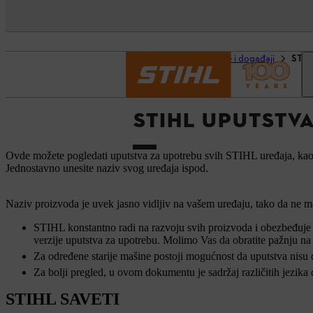
Početna strana
Usluge i događaji
STIH
STIHL UPUTSTV
Ovde možete pogledati uputstva za upotrebu svih STIHL uređaja, kao š
Jednostavno unesite naziv svog uređaja ispod.
Naziv proizvoda je uvek jasno vidljiv na vašem uređaju, tako da ne mo
STIHL konstantno radi na razvoju svih proizvoda i obezbeđuje a
verzije uputstva za upotrebu. Molimo Vas da obratite pažnju na
Za određene starije mašine postoji mogućnost da uputstva nisu
Za bolji pregled, u ovom dokumentu je sadržaj različitih jezika
STIHL SAVETI