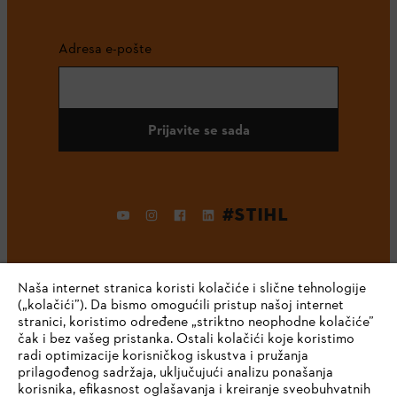
Adresa e-pošte
Prijavite se sada
#STIHL
Naša internet stranica koristi kolačiće i slične tehnologije
(„kolačići”). Da bismo omogućili pristup našoj internet
stranici, koristimo određene „striktno neophodne kolačiće”
čak i bez vašeg pristanka. Ostali kolačići koje koristimo
radi optimizacije korisničkog iskustva i pružanja
Kompanija
prilagođenog sadržaja, uključujući analizu ponašanja
korisnika, efikasnost oglašavanja i kreiranje sveobuhvatnih