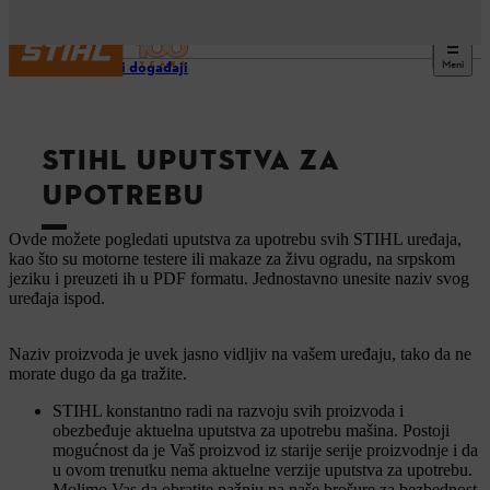
Meni
Usluge i događaji
STIHL UPUTSTVA ZA
UPOTREBU
Ovde možete pogledati uputstva za upotrebu svih STIHL uređaja,
kao što su motorne testere ili makaze za živu ogradu, na srpskom
jeziku i preuzeti ih u PDF formatu. Jednostavno unesite naziv svog
uređaja ispod.
Naziv proizvoda je uvek jasno vidljiv na vašem uređaju, tako da ne
morate dugo da ga tražite.
STIHL konstantno radi na razvoju svih proizvoda i
obezbeđuje aktuelna uputstva za upotrebu mašina. Postoji
mogućnost da je Vaš proizvod iz starije serije proizvodnje i da
u ovom trenutku nema aktuelne verzije uputstva za upotrebu.
Molimo Vas da obratite pažnju na naše brošure za bezbednost.