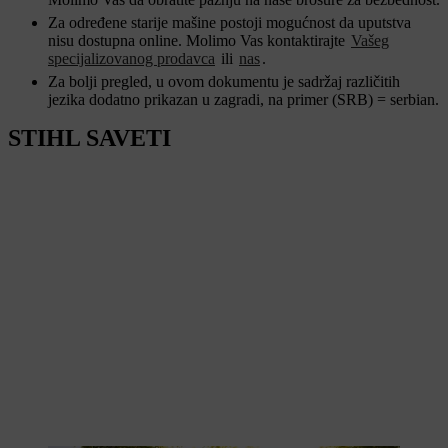
Za određene starije mašine postoji mogućnost da uputstva
nisu dostupna online. Molimo Vas kontaktirajte
Vašeg
specijalizovanog prodavca
ili
nas
.
Za bolji pregled, u ovom dokumentu je sadržaj različitih
jezika dodatno prikazan u zagradi, na primer (SRB) = serbian.
STIHL SAVETI