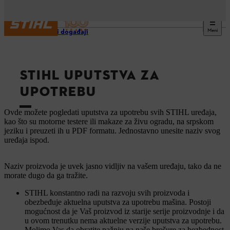
Meni
Usluge i događaji
STIHL UPUTSTVA ZA
UPOTREBU
Ovde možete pogledati uputstva za upotrebu svih STIHL uređaja,
kao što su motorne testere ili makaze za živu ogradu, na srpskom
jeziku i preuzeti ih u PDF formatu. Jednostavno unesite naziv svog
uređaja ispod.
Naziv proizvoda je uvek jasno vidljiv na vašem uređaju, tako da ne
morate dugo da ga tražite.
STIHL konstantno radi na razvoju svih proizvoda i
obezbeđuje aktuelna uputstva za upotrebu mašina. Postoji
mogućnost da je Vaš proizvod iz starije serije proizvodnje i da
u ovom trenutku nema aktuelne verzije uputstva za upotrebu.
Molimo Vas da obratite pažnju na naše brošure za bezbednost.