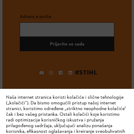
Adresa e-pošte
Prijavite se sada
#STIHL
Naša internet stranica koristi kolačiće i slične tehnologije
(„kolačići”). Da bismo omogućili pristup našoj internet
stranici, koristimo određene „striktno neophodne kolačiće”
čak i bez vašeg pristanka. Ostali kolačići koje koristimo
radi optimizacije korisničkog iskustva i pružanja
Kompanija
prilagođenog sadržaja, uključujući analizu ponašanja
korisnika, efikasnost oglašavanja i kreiranje sveobuhvatnih