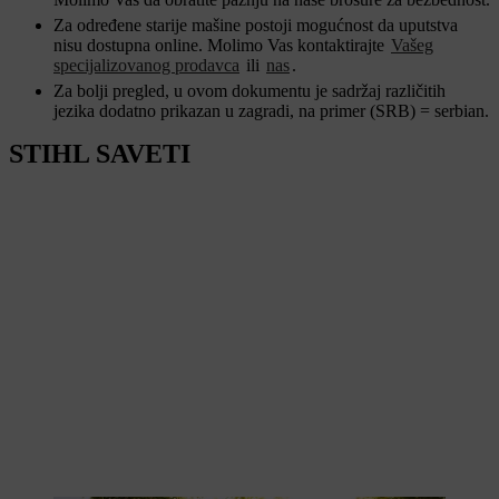
Za određene starije mašine postoji mogućnost da uputstva
nisu dostupna online. Molimo Vas kontaktirajte
Vašeg
specijalizovanog prodavca
ili
nas
.
Za bolji pregled, u ovom dokumentu je sadržaj različitih
jezika dodatno prikazan u zagradi, na primer (SRB) = serbian.
STIHL SAVETI