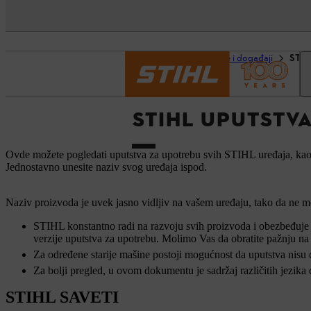
Početna strana
Usluge i događaji
STIH
STIHL UPUTSTV
Ovde možete pogledati uputstva za upotrebu svih STIHL uređaja, kao š
Jednostavno unesite naziv svog uređaja ispod.
Naziv proizvoda je uvek jasno vidljiv na vašem uređaju, tako da ne mo
STIHL konstantno radi na razvoju svih proizvoda i obezbeđuje a
verzije uputstva za upotrebu. Molimo Vas da obratite pažnju na
Za određene starije mašine postoji mogućnost da uputstva nisu
Za bolji pregled, u ovom dokumentu je sadržaj različitih jezika
STIHL SAVETI