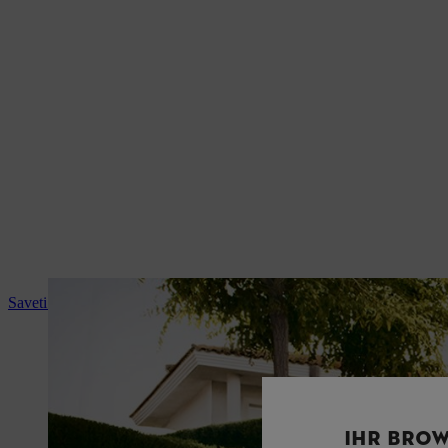
Saveti i upustva za upotrebu
IHR BROW