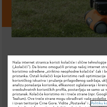
Kompanija
Naša internet stranica koristi kolačiće i slične tehnologije
(„kolačići”). Da bismo omogućili pristup našoj internet stra
O nama
koristimo određene „striktno neophodne kolačiće” čak i b
pristanka. Ostali kolačići koje koristimo radi optimizacije
Preuzmite katalog
korisničkog iskustva i pružanja prilagođenog sadržaja, ukl
analizu ponašanja korisnika, efikasnost oglašavanja i kreir
STIHL Etička linija
sveobuhvatnih korisničkih profila, postavljaju se samo uz 
pristanak. Kolačiće koristimo mi i treće strane (npr. Google
Korporativna stranica
Tealium). Ove treće strane mogu obrađivati vaše podatke 
i izvan teritorije Crne Gore. Vidite „Postavke” i „
Politiku k