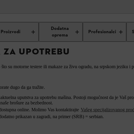
L uputstva za upotrebu
Dodatna
Proizvodi
Profesionalci
oprema
A ZA UPOTREBU
to su motorne testere ili makaze za živu ogradu, na srpskom jeziku i 
rate dugo da ga tražite.
ktuelna uputstva za upotrebu mašina. Postoji mogućnost da je Vaš proiz
 naše brošure za bezbednost.
 dostupna online. Molimo Vas kontaktirajte
Vašeg specijalizovanog pro
 dodatno prikazan u zagradi, na primer (SRB) = serbian.