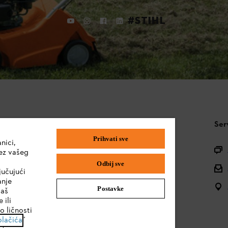
#STIHL
STIHL FAQ
Ser
Prihvati sve
nici,
Pitanja o asortimanu
ez vašeg
Odbij sve
Uputstva za upotrebu
jučujući
anje
Postavke
vaš
 ili
o ličnosti
olačića
”