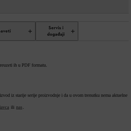
Servis i
Saveti
događaji
preuzeti ih u PDF formatu.
vod iz starije serije proizvodnje i da u ovom trenutku nema aktuelne
davca
ili
nas
.