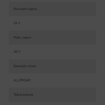
Nominalni napon
36 V
Maks. napon
40 V
Baterijski sistem
ALLPRO/AP
Težina baterije