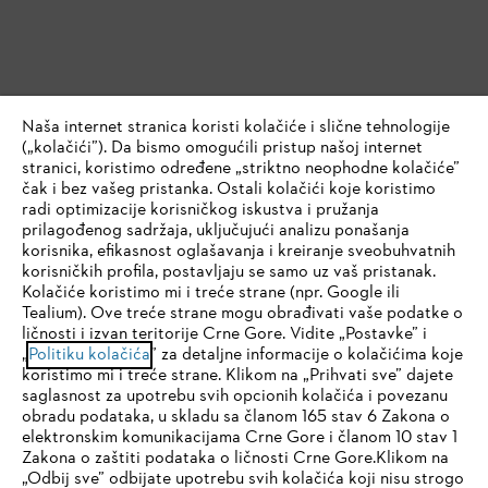
Naša internet stranica koristi kolačiće i slične tehnologije
(„kolačići”). Da bismo omogućili pristup našoj internet
stranici, koristimo određene „striktno neophodne kolačiće”
čak i bez vašeg pristanka. Ostali kolačići koje koristimo
radi optimizacije korisničkog iskustva i pružanja
prilagođenog sadržaja, uključujući analizu ponašanja
korisnika, efikasnost oglašavanja i kreiranje sveobuhvatnih
korisničkih profila, postavljaju se samo uz vaš pristanak.
Kolačiće koristimo mi i treće strane (npr. Google ili
Tealium). Ove treće strane mogu obrađivati vaše podatke o
ličnosti i izvan teritorije Crne Gore. Vidite „Postavke” i
IHR BROWSER WIRD NICHT
„
Politiku kolačića
” za detaljne informacije o kolačićima koje
koristimo mi i treće strane. Klikom na „Prihvati sve” dajete
UNTERSTÜTZT
saglasnost za upotrebu svih opcionih kolačića i povezanu
obradu podataka, u skladu sa članom 165 stav 6 Zakona o
elektronskim komunikacijama Crne Gore i članom 10 stav 1
Sie nutzen einen Browser, den wir noch nicht unterstützen. Für
Zakona o zaštiti podataka o ličnosti Crne Gore.Klikom na
eine optimale Nutzung unserer Seite empfehlen wir Ihnen, zu
„Odbij sve” odbijate upotrebu svih kolačića koji nisu strogo