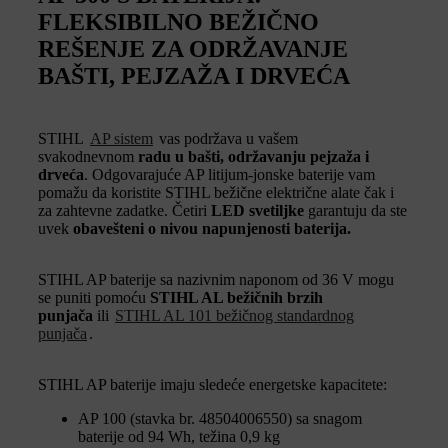
FLEKSIBILNO BEŽIČNO
REŠENJE ZA ODRŽAVANJE
BAŠTI, PEJZAŽA I DRVEĆA
STIHL
AP sistem
vas podržava u vašem
svakodnevnom
radu u bašti, održavanju pejzaža i
drveća
. Odgovarajuće AP litijum-jonske baterije vam
pomažu da koristite STIHL bežične električne alate čak i
za zahtevne zadatke. Četiri
LED svetiljke
garantuju da ste
uvek
obavešteni o nivou napunjenosti baterija.
STIHL AP baterije sa nazivnim naponom od 36 V mogu
se puniti pomoću
STIHL AL bežičnih brzih
punjača
ili
STIHL AL 101 bežičnog standardnog
punjača
.
STIHL AP baterije imaju sledeće energetske kapacitete:
AP 100 (stavka br. 48504006550) sa snagom
baterije od 94 Wh, težina 0,9 kg