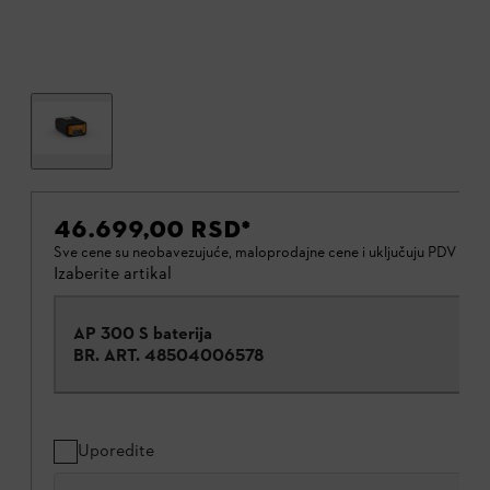
46.699,00 RSD
*
Sve cene su neobavezujuće, maloprodajne cene i uključuju PDV od
Izaberite artikal
AP 300 S baterija
BR. ART.
48504006578
Uporedite