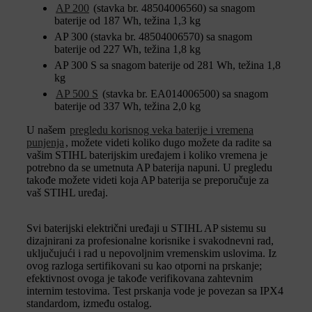
AP 200
(stavka br. 48504006560) sa snagom
baterije od 187 Wh, težina 1,3 kg
AP 300 (stavka br. 48504006570) sa snagom
baterije od 227 Wh, težina 1,8 kg
AP 300 S sa snagom baterije od 281 Wh, težina 1,8
kg
AP 500 S
(stavka br. EA014006500) sa snagom
baterije od 337 Wh, težina 2,0 kg
U našem
pregledu korisnog veka baterije i vremena
punjenja
, možete videti koliko dugo možete da radite sa
vašim STIHL baterijskim uređajem i koliko vremena je
potrebno da se umetnuta AP baterija napuni. U pregledu
takođe možete videti koja AP baterija se preporučuje za
vaš STIHL uređaj.
Svi baterijski električni uređaji u STIHL AP sistemu su
dizajnirani za profesionalne korisnike i svakodnevni rad,
uključujući i rad u nepovoljnim vremenskim uslovima. Iz
ovog razloga sertifikovani su kao otporni na prskanje;
efektivnost ovoga je takođe verifikovana zahtevnim
internim testovima. Test prskanja vode je povezan sa IPX4
standardom, između ostalog.