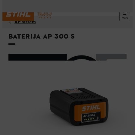
Meni
AP sistem
Baterija AP 300 S