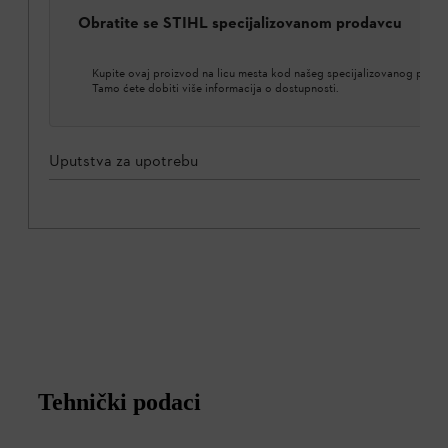
Obratite se STIHL specijalizovanom prodavcu
Kupite ovaj proizvod na licu mesta kod našeg specijalizovanog proda
Tamo ćete dobiti više informacija o dostupnosti.
Uputstva za upotrebu
Tehnički podaci