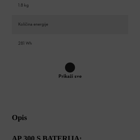
1.8 kg
Količina energije
281 Wh
Prikaži sve
Opis
AP 300 S BATERIJA: