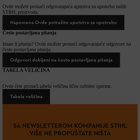
Ovde možete pronaći odgovarajuća uputstva za upotrebu naših
STIHL proizvoda.
Napomena Ovde potražite uputstva za upotrebu
Često postavljana pitanja
Imate li pitanja? Ovde možete pronaći odgovarajuće odgovore na
često postavljana pitanja.
Odgovori dobijeni na često postavljana pitanja
TABELA VELIČINA
Ovde ćete pronaći tabelu veličina lične zaštitne opreme.
Tabela veličina
SA NEWSLETTEROM KOMPANIJE STIHL
VIŠE NE PROPUŠTATE NIŠTA