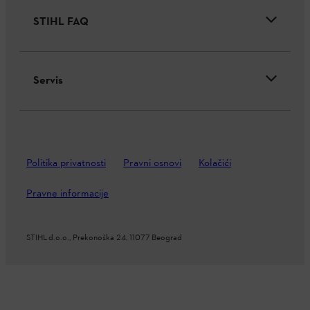
STIHL FAQ
Servis
Politika privatnosti
Pravni osnovi
Kolačići
Pravne informacije
STIHL d.o.o., Prekonoška 24, 11077 Beograd