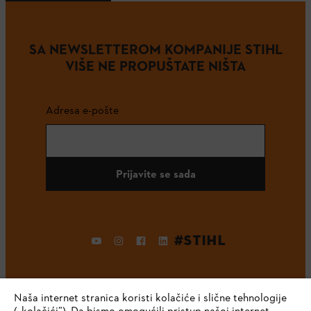
SA NEWSLETTEROM KOMPANIJE STIHL
VIŠE NE PROPUŠTATE NIŠTA
Adresa e-pošte
Prijavite se sada
#STIHL
Naša internet stranica koristi kolačiće i slične tehnologije