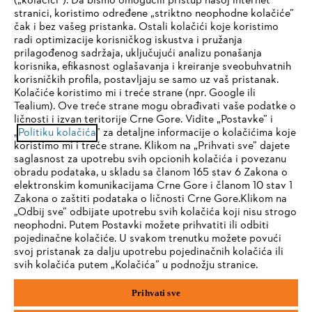
(„kolačići”). Da bismo omogućili pristup našoj internet
stranici, koristimo određene „striktno neophodne kolačiće”
čak i bez vašeg pristanka. Ostali kolačići koje koristimo
radi optimizacije korisničkog iskustva i pružanja
Kompanija
prilagođenog sadržaja, uključujući analizu ponašanja
korisnika, efikasnost oglašavanja i kreiranje sveobuhvatnih
korisničkih profila, postavljaju se samo uz vaš pristanak.
Kolačiće koristimo mi i treće strane (npr. Google ili
STIHL FAQ
Tealium). Ove treće strane mogu obrađivati vaše podatke o
ličnosti i izvan teritorije Crne Gore. Vidite „Postavke” i
IHR BROWSER WIRD NICHT
„
Politiku kolačića
” za detaljne informacije o kolačićima koje
koristimo mi i treće strane. Klikom na „Prihvati sve” dajete
UNTERSTÜTZT
saglasnost za upotrebu svih opcionih kolačića i povezanu
Servis
obradu podataka, u skladu sa članom 165 stav 6 Zakona o
elektronskim komunikacijama Crne Gore i članom 10 stav 1
Sie nutzen einen Browser, den wir noch nicht unterstützen. Für
Zakona o zaštiti podataka o ličnosti Crne Gore.Klikom na
eine optimale Nutzung unserer Seite empfehlen wir Ihnen, zu
„Odbij sve” odbijate upotrebu svih kolačića koji nisu strogo
neophodni. Putem Postavki možete prihvatiti ili odbiti
einem der folgenden Browser zu wechseln:
pojedinačne kolačiće. U svakom trenutku možete povući
Politika privatnosti
Pravni osnovi
Kolačići
svoj pristanak za dalju upotrebu pojedinačnih kolačića ili
svih kolačića putem „Kolačića” u podnožju stranice.
Pravne informacije
Firefox
Chrome
Prihvati sve