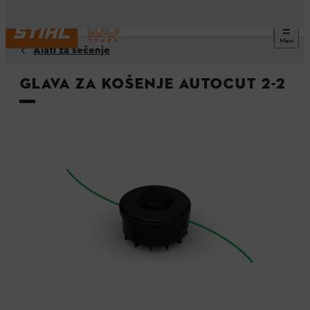
Meni
Alati za sečenje
Glava za košenje AutoCut 2-2