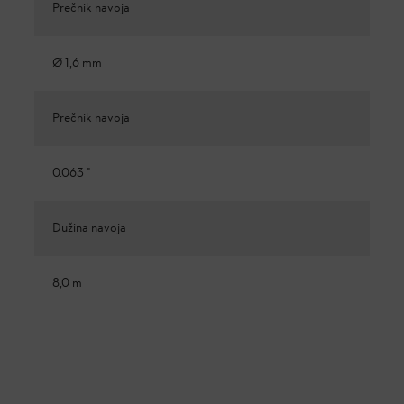
Prečnik navoja
Ø 1,6 mm
Prečnik navoja
0.063 "
Dužina navoja
8,0 m