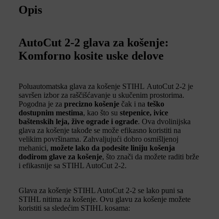
Opis
AutoCut 2-2 glava za košenje:
Komforno kosite uske delove
Poluautomatska glava za košenje STIHL AutoCut 2-2 je
savršen izbor za raščišćavanje u skučenim prostorima.
Pogodna je za
precizno košenje
čak i na
teško
dostupnim mestima
, kao što su
stepenice, ivice
baštenskih leja, žive ograde i ograde
. Ova dvolinijska
glava za košenje takođe se može efikasno koristiti na
velikim površinama. Zahvaljujući dobro osmišljenoj
mehanici,
možete lako da podesite liniju košenja
dodirom glave za košenje
, što znači da možete raditi brže
i efikasnije sa STIHL AutoCut 2-2.
Glava za košenje STIHL AutoCut 2-2 se lako puni sa
STIHL nitima za košenje. Ovu glavu za košenje možete
koristiti sa sledećim STIHL kosama: