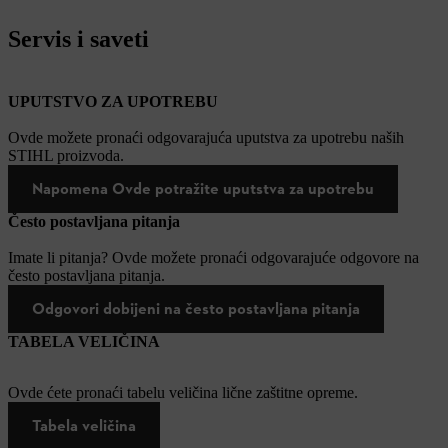
Servis i saveti
UPUTSTVO ZA UPOTREBU
Ovde možete pronaći odgovarajuća uputstva za upotrebu naših
STIHL proizvoda.
Napomena Ovde potražite uputstva za upotrebu
Često postavljana pitanja
Imate li pitanja? Ovde možete pronaći odgovarajuće odgovore na
često postavljana pitanja.
Odgovori dobijeni na često postavljana pitanja
TABELA VELIČINA
Ovde ćete pronaći tabelu veličina lične zaštitne opreme.
Tabela veličina