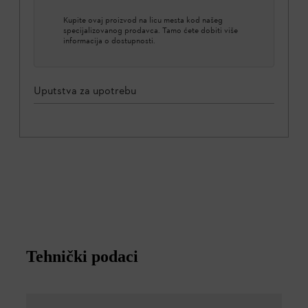
Kupite ovaj proizvod na licu mesta kod našeg
specijalizovanog prodavca. Tamo ćete dobiti više
informacija o dostupnosti.
Uputstva za upotrebu
Tehnički podaci