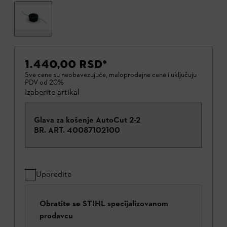
1.440,00 RSD
*
Sve cene su neobavezujuće, maloprodajne cene i uključuju
PDV od 20%
Izaberite artikal
Glava za košenje AutoCut 2-2
BR. ART.
40087102100
Uporedite
Obratite se STIHL specijalizovanom
prodavcu