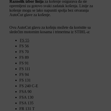
Raznolik izbor linija
za košenje osigurava da ste
opremljeni za gotovo svaki zadatak košenja. Linije za
košenje mogu se lako napuniti spolja bez otvaranja
AutoCut glave za košenje.
Ovu AutoCut glavu za košnju možete da koristite sa
sledećim motornim kosama i trimerima iz STIHL-a:
FS 55
FS 56
FS 70
FS 89
FS 91
FS 111
FS 94
FS 131
FS 240 C-E
FSA 90
FSA 130
FSA 135
FR 131 T