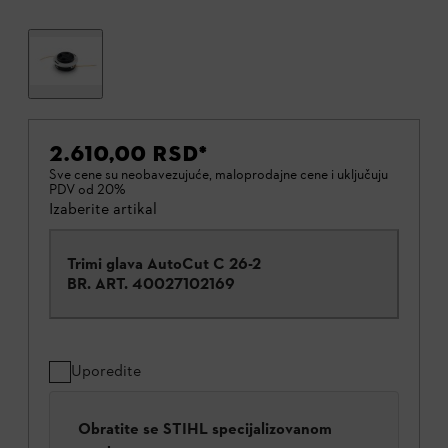
2.610,00 RSD
*
Sve cene su neobavezujuće, maloprodajne cene i uključuju
PDV od 20%
Izaberite artikal
Trimi glava AutoCut C 26-2
BR. ART.
40027102169
Uporedite
Obratite se STIHL specijalizovanom