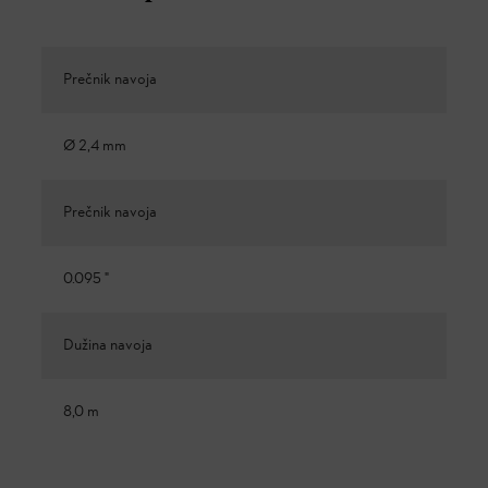
Prečnik navoja
Ø 2,4 mm
Prečnik navoja
0.095 "
Dužina navoja
8,0 m