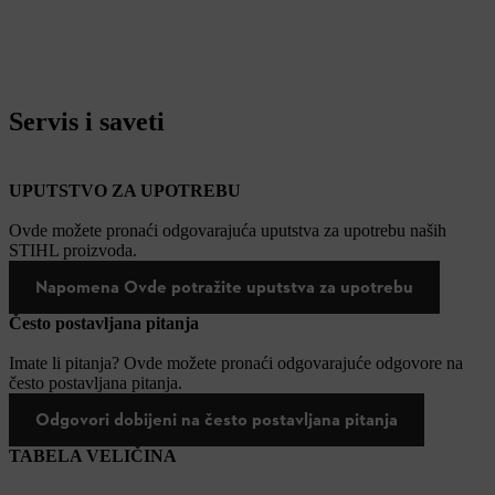
Servis i saveti
UPUTSTVO ZA UPOTREBU
Ovde možete pronaći odgovarajuća uputstva za upotrebu naših
STIHL proizvoda.
Napomena Ovde potražite uputstva za upotrebu
Često postavljana pitanja
Imate li pitanja? Ovde možete pronaći odgovarajuće odgovore na
često postavljana pitanja.
Odgovori dobijeni na često postavljana pitanja
TABELA VELIČINA