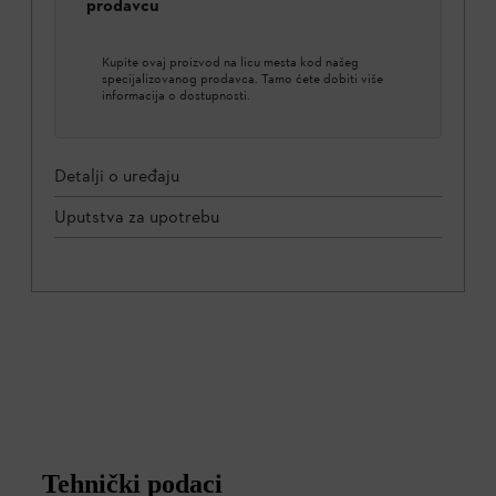
prodavcu
Kupite ovaj proizvod na licu mesta kod našeg
specijalizovanog prodavca. Tamo ćete dobiti više
informacija o dostupnosti.
Detalji o uređaju
Uputstva za upotrebu
Tehnički podaci