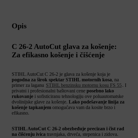
Opis
C 26-2 AutoCut glava za košenje:
Za efikasno košenje i čišćenje
STIHL AutoCut C 26-2 je glava za košenje koja je
pogodna za širok spektar STIHL motornih kosa
, na
primer za laganu
STIHL benzinsku motornu kosu FS 55
. I
privatni i profesionalni baštovani cene
posebno lako
rukovanje
i sofisticiranu tehnologiju ove poluautomatske
dvolinijske glave za košenje.
Lako podešavanje linija za
košenje tapkanjem
omogućava vam da kosite brzo i
efikasno.
STIHL AutoCut C 26-2 obezbeđuje precizan i čist rad
na čišćenju ivica
travnjaka, drveća, stepenica i zidova.