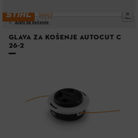
Meni
Alati za sečenje
Glava za košenje AutoCut C
26-2