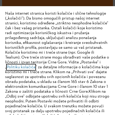
Naša internet stranica koristi kolačiće i slične tehnologije
(„kolačići”). Da bismo omogućili pristup našoj internet
stranici, koristimo određene „striktno neophodne kolačiće”
čak i bez vašeg pristanka. Ostali kolačići koje koristimo
radi optimizacije korisničkog iskustva i pružanja
Kompanija
prilagođenog sadržaja, uključujući analizu ponašanja
korisnika, efikasnost oglašavanja i kreiranje sveobuhvatnih
korisničkih profila, postavljaju se samo uz vaš pristanak.
Kolačiće koristimo mi i treće strane (npr. Google ili
STIHL FAQ
Tealium). Ove treće strane mogu obrađivati vaše podatke o
ličnosti i izvan teritorije Crne Gore. Vidite „Postavke” i
IHR BROWSER WIRD NICHT
„
Politiku kolačića
” za detaljne informacije o kolačićima koje
koristimo mi i treće strane. Klikom na „Prihvati sve” dajete
UNTERSTÜTZT
saglasnost za upotrebu svih opcionih kolačića i povezanu
Servis
obradu podataka, u skladu sa članom 165 stav 6 Zakona o
elektronskim komunikacijama Crne Gore i članom 10 stav 1
Sie nutzen einen Browser, den wir noch nicht unterstützen. Für
Zakona o zaštiti podataka o ličnosti Crne Gore.Klikom na
eine optimale Nutzung unserer Seite empfehlen wir Ihnen, zu
„Odbij sve” odbijate upotrebu svih kolačića koji nisu strogo
neophodni. Putem Postavki možete prihvatiti ili odbiti
einem der folgenden Browser zu wechseln:
pojedinačne kolačiće. U svakom trenutku možete povući
Politika privatnosti
Pravni osnovi
Kolačići
svoj pristanak za dalju upotrebu pojedinačnih kolačića ili