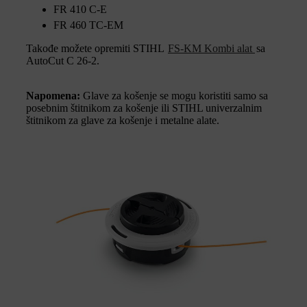
FR 410 C-E
FR 460 TC-EM
Takođe možete opremiti STIHL
FS-KM Kombi alat
sa
AutoCut C 26-2.
Napomena:
Glave za košenje se mogu koristiti samo sa
posebnim štitnikom za košenje ili STIHL univerzalnim
štitnikom za glave za košenje i metalne alate.