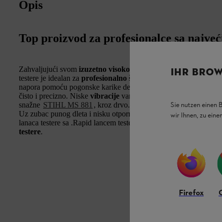
Opis
Top proizvod za profesionalce sa najv
Zahvaljujući svom
izuzetno visokom učinku probijanja i reza
IHR BROW
testere je idealan za
profesionalno šumarstvo i sakupljanje dr
napora pomoću pogonske karike debljine 1,6 mm. Kvalitet
ostaj
čisto i precizno. Niske
vibracije
vam
pomažu
da bezbedno i lak
Sie nutzen einen 
snažne
STIHL MS 881
, kroz drvo.
Uz zubac punog dleta i nisku otpornost na rezanje, možete ostvar
wir Ihnen, zu ein
lanaca testere sa .Rapid lancem testere od 404 inča
zahvaljujući
testere
.
Firefox