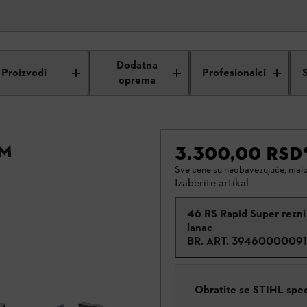
Dodatna
Proizvodi
Profesionalci
oprema
mm
3.300,00 RSD
Sve cene su neobavezujuće, mal
Izaberite artikal
46 RS Rapid Super rezni
lanac
BR. ART.
39460000091
Obratite se STIHL spe