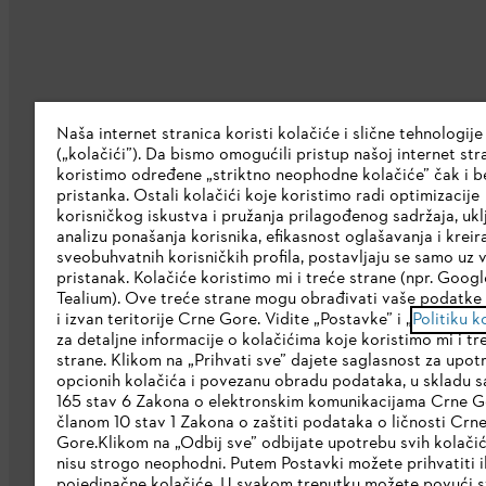
Kompanija
Naša internet stranica koristi kolačiće i slične tehnologije
(„kolačići”). Da bismo omogućili pristup našoj internet stra
O nama
koristimo određene „striktno neophodne kolačiće” čak i b
pristanka. Ostali kolačići koje koristimo radi optimizacije
Preuzmite katalog
korisničkog iskustva i pružanja prilagođenog sadržaja, ukl
analizu ponašanja korisnika, efikasnost oglašavanja i kreir
STIHL Etička linija
sveobuhvatnih korisničkih profila, postavljaju se samo uz 
pristanak. Kolačiće koristimo mi i treće strane (npr. Google
Korporativna stranica
Tealium). Ove treće strane mogu obrađivati vaše podatke 
i izvan teritorije Crne Gore. Vidite „Postavke” i „
Politiku k
za detaljne informacije o kolačićima koje koristimo mi i tr
strane. Klikom na „Prihvati sve” dajete saglasnost za upot
opcionih kolačića i povezanu obradu podataka, u skladu 
165 stav 6 Zakona o elektronskim komunikacijama Crne G
članom 10 stav 1 Zakona o zaštiti podataka o ličnosti Crn
Gore.Klikom na „Odbij sve” odbijate upotrebu svih kolačić
Politika privatnosti
Pravni osnovi
Kola
nisu strogo neophodni. Putem Postavki možete prihvatiti il
pojedinačne kolačiće. U svakom trenutku možete povući s