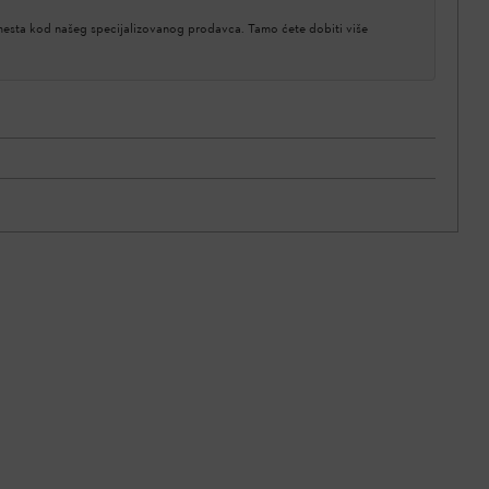
 mesta kod našeg specijalizovanog prodavca. Tamo ćete dobiti više