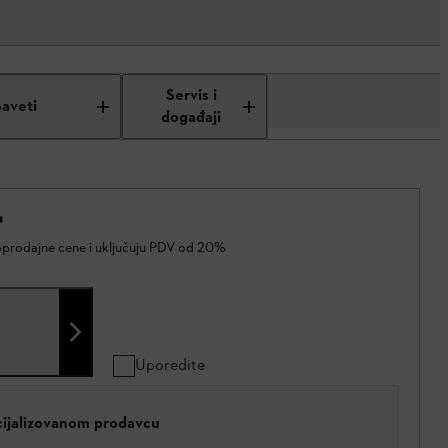
Servis i
Saveti
događaji
*
oprodajne cene i uključuju PDV od 20%
Uporedite
cijalizovanom prodavcu