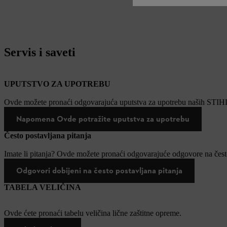
Servis i saveti
UPUTSTVO ZA UPOTREBU
Ovde možete pronaći odgovarajuća uputstva za upotrebu naših STIH
Napomena Ovde potražite uputstva za upotrebu
Često postavljana pitanja
Imate li pitanja? Ovde možete pronaći odgovarajuće odgovore na često
Odgovori dobijeni na često postavljana pitanja
TABELA VELIČINA
Ovde ćete pronaći tabelu veličina lične zaštitne opreme.