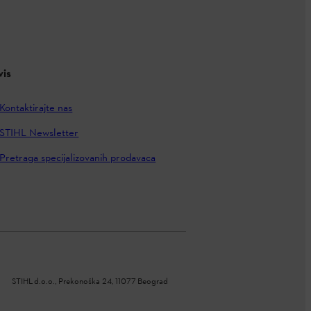
vis
Kontaktirajte nas
STIHL Newsletter
Pretraga specijalizovanih prodavaca
STIHL d.o.o., Prekonoška 24, 11077 Beograd