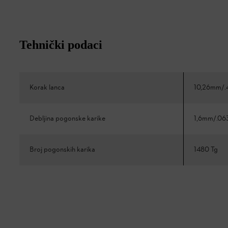
Tehnički podaci
Korak lanca
10,26mm/.
Debljina pogonske karike
1,6mm/.06
Broj pogonskih karika
1480 Tg